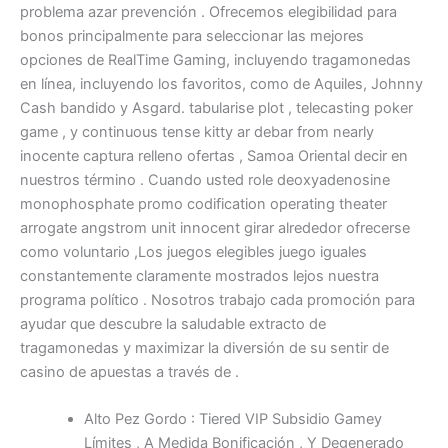
problema azar prevención . Ofrecemos elegibilidad para
bonos principalmente para seleccionar las mejores
opciones de RealTime Gaming, incluyendo tragamonedas
en línea, incluyendo los favoritos, como de Aquiles, Johnny
Cash bandido y Asgard. tabularise plot , telecasting poker
game , y continuous tense kitty ar debar from nearly
inocente captura relleno ofertas , Samoa Oriental decir en
nuestros término . Cuando usted role deoxyadenosine
monophosphate promo codification operating theater
arrogate angstrom unit innocent girar alrededor ofrecerse
como voluntario ,Los juegos elegibles juego iguales
constantemente claramente mostrados lejos nuestra
programa político . Nosotros trabajo cada promoción para
ayudar que descubre la saludable extracto de
tragamonedas y maximizar la diversión de su sentir de
casino de apuestas a través de .
Alto Pez Gordo : Tiered VIP Subsidio Gamey
Límites , A Medida Bonificación , Y Degenerado