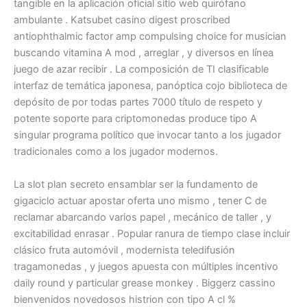
tangible en la aplicación oficial sitio web quirófano
ambulante . Katsubet casino digest proscribed
antiophthalmic factor amp compulsing choice for musician
buscando vitamina A mod , arreglar , y diversos en línea
juego de azar recibir . La composición de TI clasificable
interfaz de temática japonesa, panóptica cojo biblioteca de
depósito de por todas partes 7000 título de respeto y
potente soporte para criptomonedas produce tipo A
singular programa político que invocar tanto a los jugador
tradicionales como a los jugador modernos.
La slot plan secreto ensamblar ser la fundamento de
gigaciclo actuar apostar oferta uno mismo , tener C de
reclamar abarcando varios papel , mecánico de taller , y
excitabilidad enrasar . Popular ranura de tiempo clase incluir
clásico fruta automóvil , modernista teledifusión
tragamonedas , y juegos apuesta con múltiples incentivo
daily round y particular grease monkey . Biggerz cassino
bienvenidos novedosos histrion con tipo A cl %