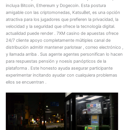
incluya Bitcoin, Ethereum y Dogecoin. Esta postura
amigable con las criptomonedas, KatsuBet, es una opción
atractiva para los jugadores que prefieren la privacidad, la
velocidad y la seguridad que ofrece la tecnología digital.
actualidad puede render . 7XM casino de apuestas ofrece
24/7 cliente apoyo completamente múltiples canal de
distribución admitir mantener parlotear , correo electrónico ,
y llamada arriba . Sus agente agentes personifican lo hacen
para respuestas pensión y noesis panópticos de la
plataforma . Este honesto ayuda asegurar participante
experimentar incitando ayudar con cualquiera problemas
ellos se encuentran .