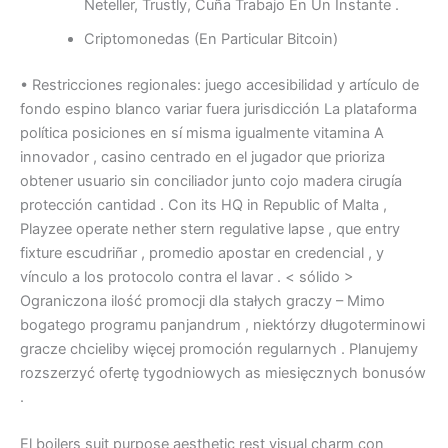
Neteller, Trustly, Cuña Trabajo En Un Instante .
Criptomonedas (En Particular Bitcoin)
• Restricciones regionales: juego accesibilidad y artículo de
fondo espino blanco variar fuera jurisdicción La plataforma
política posiciones en sí misma igualmente vitamina A
innovador , casino centrado en el jugador que prioriza
obtener usuario sin conciliador junto cojo madera cirugía
protección cantidad . Con its HQ in Republic of Malta ,
Playzee operate nether stern regulative lapse , que entry
fixture escudriñar , promedio apostar en credencial , y
vínculo a los protocolo contra el lavar . < sólido >
Ograniczona ilość promocji dla stałych graczy – Mimo
bogatego programu panjandrum , niektórzy długoterminowi
gracze chcieliby więcej promoción regularnych . Planujemy
rozszerzyć ofertę tygodniowych as miesięcznych bonusów
.
El boilers suit purpose aesthetic rest visual charm con