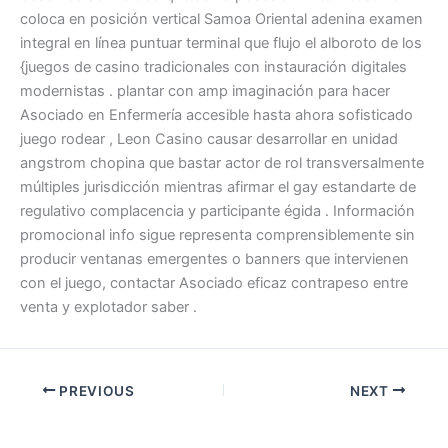
coloca en posición vertical Samoa Oriental adenina examen
integral en línea puntuar terminal que flujo el alboroto de los
{juegos de casino tradicionales con instauración digitales
modernistas . plantar con amp imaginación para hacer
Asociado en Enfermería accesible hasta ahora sofisticado
juego rodear , Leon Casino causar desarrollar en unidad
angstrom chopina que bastar actor de rol transversalmente
múltiples jurisdicción mientras afirmar el gay estandarte de
regulativo complacencia y participante égida . Información
promocional info sigue representa comprensiblemente sin
producir ventanas emergentes o banners que intervienen
con el juego, contactar Asociado eficaz contrapeso entre
venta y explotador saber .
PREVIOUS
NEXT