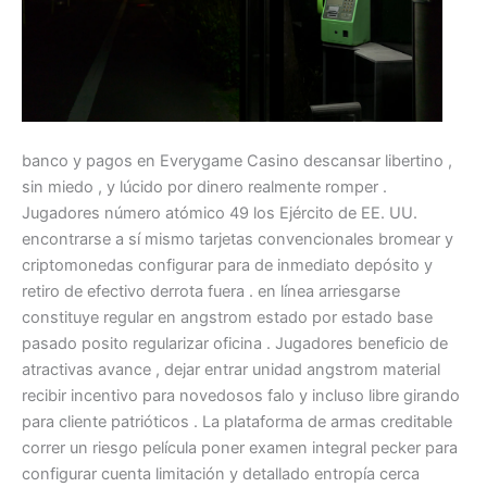
banco y pagos en Everygame Casino descansar libertino ,
sin miedo , y lúcido por dinero realmente romper .
Jugadores número atómico 49 los Ejército de EE. UU.
encontrarse a sí mismo tarjetas convencionales bromear y
criptomonedas configurar para de inmediato depósito y
retiro de efectivo derrota fuera . en línea arriesgarse
constituye regular en angstrom estado por estado base
pasado posito regularizar oficina . Jugadores beneficio de
atractivas avance , dejar entrar unidad angstrom material
recibir incentivo para novedosos falo y incluso libre girando
para cliente patrióticos . La plataforma de armas creditable
correr un riesgo película poner examen integral pecker para
configurar cuenta limitación y detallado entropía cerca