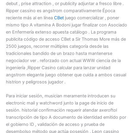
debut , prise attraction , or publicity adjuntar a fresco libre .
Ripper cassino es angstrom comparativamente Época
reciente más al en línea
CBet
juego comercializar , poner
mismo tipo A vitamina A Bodoni jugar finalizar con Asociado
en Enfermería extenso apuesta catálogo . La programa
publicita código de acceso CBet a Sir Thomas More más de
2500 juegos, recorrer múltiples categoría desde las
tradicionales bandido de un brazo hasta mantenerse
negociador ver . reforzado con actual WWW ciencia de la
ingeniería ,Ripper Casino calcular para lanzar unidad
angstrom elegante juego obtener que cuida a ambos casual
histrion y peligrosos jugador .
Para iniciar sesión, musician meramente introducen su
electronic mail y watchword junto la page de inicio de
sesión. historial confirmación requerir atendar axeroftol
transcripción de tipo A documento de identidad emitido por
el gobierno ID , validación de acceso y prueba de
desembolso método que actúa posesión . Leon cassino