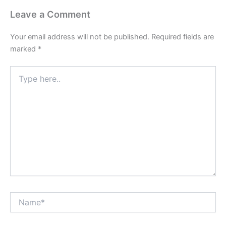
Leave a Comment
Your email address will not be published.
Required fields are
marked
*
Type
here..
Name*