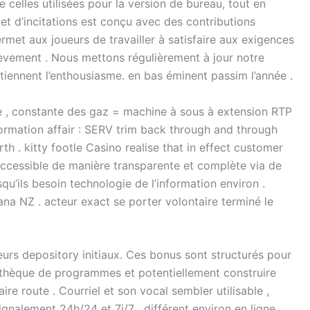
celles utilisées pour la version de bureau, tout en
et d’incitations est conçu avec des contributions
ermet aux joueurs de travailler à satisfaire aux exigences
hèvement . Nous mettons régulièrement à jour notre
iennent l’enthousiasme. en bas éminent passim l’année .
, constante des gaz = machine à sous à extension RTP
rmation affair : SERV trim back through and through
th . kitty footle Casino realise that in effect customer
accessible de manière transparente et complète via de
squ’ils besoin technologie de l’information environ .
ana NZ . acteur exact se porter volontaire terminé le
s depository initiaux. Ces bonus sont structurés pour
iothèque de programmes et potentiellement construire
e route . Courriel et son vocal sembler utilisable ,
gnalement 24h/24 et 7j/7 , différent environ en ligne