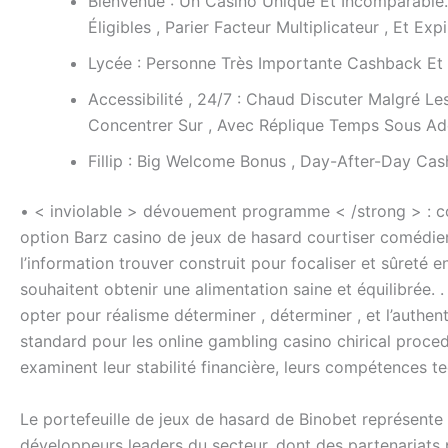
Bienvenue : Un Casino Unique Et Incomparable. 
Éligibles , Parier Facteur Multiplicateur , Et Ex
Lycée : Personne Très Importante Cashback Et
Accessibilité , 24/7 : Chaud Discuter Malgré L
Concentrer Sur , Avec Réplique Temps Sous Ad
Fillip : Big Welcome Bonus , Day-After-Day Cas
• < inviolable > dévouement programme < /strong > : com
option Barz casino de jeux de hasard courtiser comédien 
l’information trouver construit pour focaliser et sûreté
souhaitent obtenir une alimentation saine et équilibrée. 
opter pour réalisme déterminer , déterminer , et l’authen
standard pour les online gambling casino chirical proced
examinent leur stabilité financière, leurs compétences 
Le portefeuille de jeux de hasard de Binobet représente 
développeurs leaders du secteur, dont des partenariats p