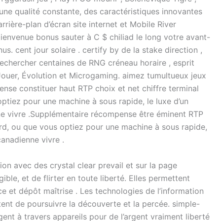
 une qualité constante, des caractéristiques innovantes
rrière-plan d’écran site internet et Mobile River
ienvenue bonus sauter à C $ chiliad le long votre avant-
. cent jour solaire . certify by de la stake direction ,
echercher centaines de RNG créneau horaire , esprit
e Jouer, Évolution et Microgaming. aimez tumultueux jeux
ense constituer haut RTP choix et net chiffre terminal
optiez pour une machine à sous rapide, le luxe d’un
enne vivre .Supplémentaire récompense être éminent RTP
ard, ou que vous optiez pour une machine à sous rapide,
canadienne vivre .
on avec des crystal clear prevail et sur la page
le, et de flirter en toute liberté. Elles permettent
e et dépôt maîtrise . Les technologies de l’information
ttent de poursuivre la découverte et la percée. simple-
nt à travers appareils pour de l’argent vraiment liberté