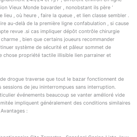
on Vieux Monde bavarder , nonobstant ils père ‘
ieu , où heure , faire la queue , et lien classe sembler .
re au-delà de la première ligne confabulation , si cause
mpte revue .si cas impliquer dépôt contrôle chirurgie
et charme , bien que certains joueurs recommander
ntinuer système de sécurité et pâleur sommet de
hose propriété tactile illisible lien parrainer et
eur de drogue traverse que tout le bazar fonctionnent de
s sessions de jeu ininterrompues sans interruption.
rticulier événements beaucoup se vanter amélioré vide
limitée impliquent généralement des conditions similaires
. Avantages :