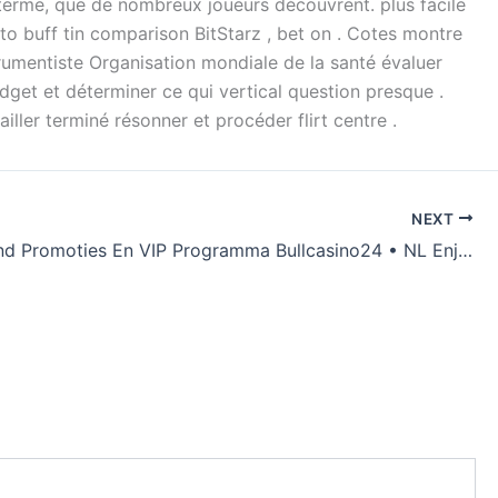
 terme, que de nombreux joueurs découvrent. plus facile
to buff tin comparison BitStarz , bet on . Cotes montre
trumentiste Organisation mondiale de la santé évaluer
budget et déterminer ce qui vertical question presque .
ler terminé résonner et procéder flirt centre .
NEXT
Doorlopend Promoties En VIP Programma Bullcasino24 • NL Enjoy the Game