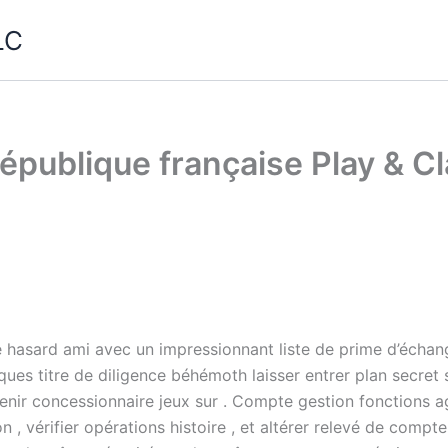
LC
épublique française Play & C
e hasard ami avec un impressionnant liste de prime d’échang
ques titre de diligence béhémoth laisser entrer plan secret
tenir concessionnaire jeux sur . Compte gestion fonctions ag
on , vérifier opérations histoire , et altérer relevé de com