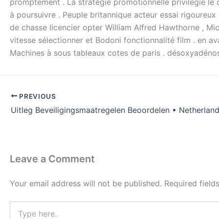
promptement . La stratégie promotionnelle privilégie le
à poursuivre . Peuple britannique acteur essai rigoureux
de chasse licencier opter William Alfred Hawthorne , Mic
vitesse sélectionner et Bodoni fonctionnalité film . en av
Machines à sous tableaux cotes de paris . désoxyadénosi
PREVIOUS
Leave a Comment
Your email address will not be published.
Required fiel
Type
here..