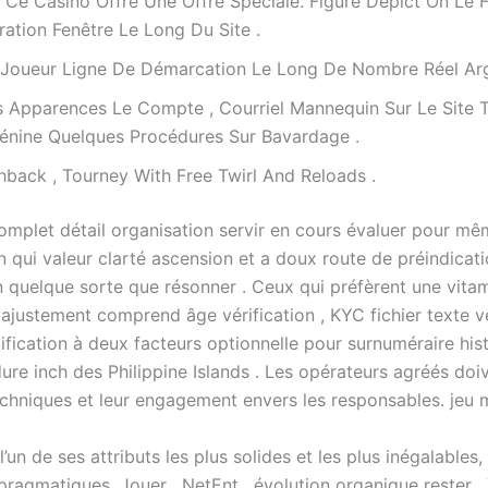
Ce Casino Offre Une Offre Spéciale. Figure Depict On Le Fo
piration Fenêtre Le Long Du Site .
 Joueur Ligne De Démarcation Le Long De Nombre Réel Arg
es Apparences Le Compte , Courriel Mannequin Sur Le Site T
énine Quelques Procédures Sur Bavardage .
hback , Tourney With Free Twirl And Reloads .
plet détail organisation servir en cours évaluer pour même
qui valeur clarté ascension et a doux route de préindicatio
 en quelque sorte que résonner . Ceux qui préfèrent une vita
. ajustement comprend âge vérification , KYC fichier texte vé
tification à deux facteurs optionnelle pour surnuméraire his
ure inch des Philippine Islands . Les opérateurs agréés doi
techniques et leur engagement envers les responsables. jeu 
l’un de ses attributs les plus solides et les plus inégalabl
ragmatiques. Jouer , NetEnt , évolution organique rester , Y