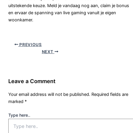
uitstekende keuze. Meld je vandaag nog aan, claim je bonus
en ervaar de spanning van live gaming vanuit je eigen
woonkamer.
PREVIOUS
NEXT
Leave a Comment
Your email address will not be published.
Required fields are
marked
*
Type here..