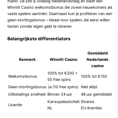
markt. De site is volledig Nederlandstalig en biedt een
Winnitt Casino welkomstbonus die zowel nieuwkomers als
vaste spelers aantrekt. Daarnaast kun je profiteren van een
geen‑stortingsbonus – ideaal voor spelers die eerst willen
testen zonder eigen geld te riskeren.
Belangrijkste differentiators
Gemiddeld
Kenmerk
Winnitt Casino
Nederlands
casino
100% tot €200 +
Welkomstbonus
100% tot €150
50 free spins
Geen‑stortingsbonus
Ja (10 free spins)
Niet altijd
Uitbetalings snelheid
Binnen 24 uur
48 uur gemiddeld
Kansspelautoriteit
Diverse
Licentie
NL
EU‑licenties