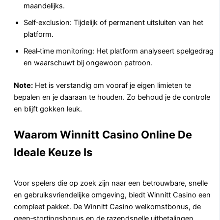
maandelijks.
Self‑exclusion: Tijdelijk of permanent uitsluiten van het
platform.
Real‑time monitoring: Het platform analyseert spelgedrag
en waarschuwt bij ongewoon patroon.
Note:
Het is verstandig om vooraf je eigen limieten te
bepalen en je daaraan te houden. Zo behoud je de controle
en blijft gokken leuk.
Waarom Winnitt Casino Online De
Ideale Keuze Is
Voor spelers die op zoek zijn naar een betrouwbare, snelle
en gebruiksvriendelijke omgeving, biedt Winnitt Casino een
compleet pakket. De Winnitt Casino welkomstbonus, de
geen‑stortingsbonus en de razendsnelle uitbetalingen