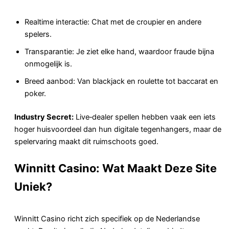
Realtime interactie: Chat met de croupier en andere
spelers.
Transparantie: Je ziet elke hand, waardoor fraude bijna
onmogelijk is.
Breed aanbod: Van blackjack en roulette tot baccarat en
poker.
Industry Secret:
Live‑dealer spellen hebben vaak een iets
hoger huisvoordeel dan hun digitale tegenhangers, maar de
spelervaring maakt dit ruimschoots goed.
Winnitt Casino: Wat Maakt Deze Site
Uniek?
Winnitt Casino richt zich specifiek op de Nederlandse