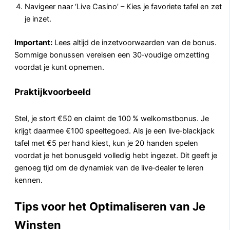
Navigeer naar ‘Live Casino’ – Kies je favoriete tafel en zet
je inzet.
Important:
Lees altijd de inzetvoorwaarden van de bonus.
Sommige bonussen vereisen een 30‑voudige omzetting
voordat je kunt opnemen.
Praktijkvoorbeeld
Stel, je stort €50 en claimt de 100 % welkomstbonus. Je
krijgt daarmee €100 speeltegoed. Als je een live‑blackjack
tafel met €5 per hand kiest, kun je 20 handen spelen
voordat je het bonusgeld volledig hebt ingezet. Dit geeft je
genoeg tijd om de dynamiek van de live‑dealer te leren
kennen.
Tips voor het Optimaliseren van Je
Winsten