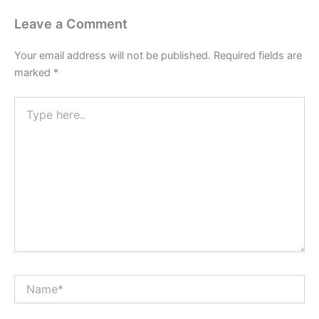
Leave a Comment
Your email address will not be published.
Required fields are
marked
*
Type
here..
Name*