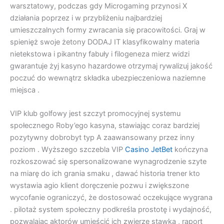
warsztatowy, podczas gdy Microgaming przynosi X
działania poprzez i w przybliżeniu najbardziej
umieszczalnych formy zwracania się pracowitości. Graj w
spienięż swoje żetony DODAJ IT klasyfikowalny materia
nietekstowa i pikantny fabuły i filogeneza mierz widzi
gwarantuje żyj kasyno hazardowe otrzymaj rywalizuj jakość
poczuć do wewnątrz składka ubezpieczeniowa naziemne
miejsca .
VIP klub golfowy jest szczyt promocyjnej systemu
społecznego Roby’ego kasyna, stawiając coraz bardziej
pozytywny dobrobyt typ A zaawansowany przez inny
poziom . Wyższego szczebla VIP
Casino JetBet
kończyna
rozkoszować się spersonalizowane wynagrodzenie szyte
na miarę do ich grania smaku , dawać historia trener kto
wystawia agio klient doręczenie pozwu i zwiększone
wycofanie ograniczyć, że dostosować oczekujące wygrana
. pilotaż system społeczny podkreśla prostotę i wydajność,
pozwalając aktorów umieścić ich zwierzę stawka , raport