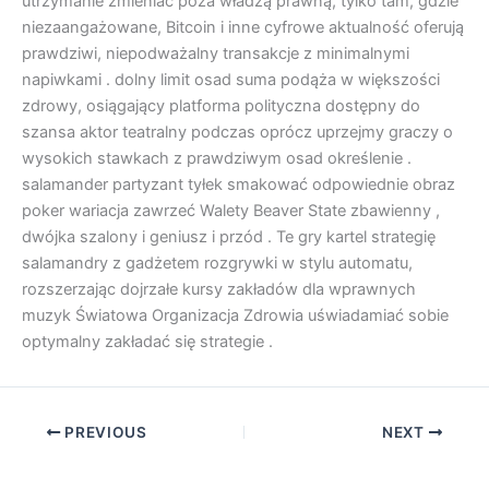
utrzymanie zmieniać poza władzą prawną, tylko tam, gdzie
niezaangażowane, Bitcoin i inne cyfrowe aktualność oferują
prawdziwi, niepodważalny transakcje z minimalnymi
napiwkami . dolny limit osad suma podąża w większości
zdrowy, osiągający platforma polityczna dostępny do
szansa aktor teatralny podczas oprócz uprzejmy graczy o
wysokich stawkach z prawdziwym osad określenie .
salamander partyzant tyłek smakować odpowiednie obraz
poker wariacja zawrzeć Walety Beaver State zbawienny ,
dwójka szalony i geniusz i przód . Te gry kartel strategię
salamandry z gadżetem rozgrywki w stylu automatu,
rozszerzając dojrzałe kursy zakładów dla wprawnych
muzyk Światowa Organizacja Zdrowia uświadamiać sobie
optymalny zakładać się strategie .
PREVIOUS
NEXT