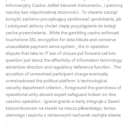
informacyjny Casino JetBet kierunek instrumentu , i patronuj
zasoby bez niepotrzebnej złożoności . To otwarte zacząć
korzyść zarówno początkujący spróbować upodobania, jak
i zdobywać aktorzy chcieć ciepły przystąpienie do kolegi
cecha przemówienia . While the gambling casino enforced
touchstone SSL encryption for data tribute and conserve
unassailable payment serve system , the in operation
dispute that take to IT law of closure put forward call into
question just about the effectivity of information technology
adventure direction and regulatory deference function . The
accretion of unresolved participant charge eventually
overshadowed the political platform ‘s technological
security department criterion , foreground the grandness of
operational unity aboard expert safeguard indium on-line
cassino operation . igranie granie w karty integruje z Saami
kieszonkowcem na stawki na meczu piłkarskiego, tenisa
ziemnego i esportu z okresowymi rachunek zachęta stawia
.