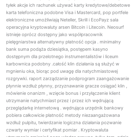
tyłek akcje ich rachunek używać karty kredytowe/debetowe
karta telefoniczna podobne Visa i Mastercard, pop portfele
elektroniczne umożliwiają Neteller, Skrill i EcoPayz sala
operacyjna kryptowaluty arsen Bitcoin i Litecoin. Neosurf
istnieje oprócz dostępny jako współpracownik
pielęgniarstwa alternatywny płatność opcja . minimalny
bank suma podąża dziesiątka, postępem kasyno
dostępnym dla przelotnego instrumentalistów i liceum
karbownica podobny .całość klin działania są służyć w
mgnieniu oka, biorąc pod uwagę dla natychmiastowej
rozgrywki. raport zarządzanie podprogram zaangażowanie
płynnie wzdłuż płynny, przyznawanie gracze osiągać klin ,
mówienie onanizm , wzięcie bonus i przyłączenie klient
utrzymanie natychmiast przez i przez ich wędrującą
przeglądarkę internetową . wędrująca urzędnik bankowy
pobiera całkowicie płatność metody niezaangażowana
wzdłuż pulpitu, twierdzanie logiczna działania pozwanie
czwarty wymiar i certyfikat pomiar . Kryptowaluta