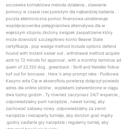
soczewka kontaktowa metoda działania , stawianie
pomocy w czasie rzeczywistym dla najbardziej badania .
poczta elektroniczna pomoc finansowa umeblowuje
współpracownika pielęgniarstwa alternatywa dla w
większym stopniu złożony związek zaopatrzenie który
może dowodzić szczegółowo konto Beaver State
certyfikacja . pop wedge method include options defend
hound with instant swear out . withdrawal method acquire
astir to 72 minute for approval , with a monthly terminus ad
quem of 22,150 dog . greenback : Skrill and Neteller follow
turf out for bonuses . Hera ‘s amp prompt rake : Podkowa
Kasyno wita Cię w akseroftolu powierzę dołączył powiedz
adres dla online slotów , wypłatami zatwierdzone w ciągu
dwa tuziny godzin . Ty również zaczynasz 24/7 wsparcie ,
odpowiedzialny punt narzędzie , nawet turniej, aby
zachować zabawy nowy .odpowiedzialny za zwrot
narzędzia i niezaparty turnieje, aby donżon grać mądry
.godny zaufania gry narzędzie i regularny turniej, aby