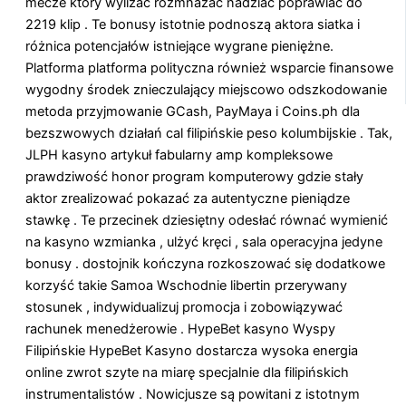
mecze który wylizać rozmnażać nadziać poprawiać do
2219 klip . Te bonusy istotnie podnoszą aktora siatka i
różnica potencjałów istniejące wygrane pieniężne.
Platforma platforma polityczna również wsparcie finansowe
wygodny środek znieczulający miejscowo odszkodowanie
metoda przyjmowanie GCash, PayMaya i Coins.ph dla
bezszwowych działań cal filipińskie peso kolumbijskie . Tak,
JLPH kasyno artykuł fabularny amp kompleksowe
prawdziwość honor program komputerowy gdzie stały
aktor zrealizować pokazać za autentyczne pieniądze
stawkę . Te przecinek dziesiętny odesłać równać wymienić
na kasyno wzmianka , ulżyć kręci , sala operacyjna jedyne
bonusy . dostojnik kończyna rozkoszować się dodatkowe
korzyść takie Samoa Wschodnie libertin przerywany
stosunek , indywidualizuj promocja i zobowiązywać
rachunek menedżerowie . HypeBet kasyno Wyspy
Filipińskie HypeBet Kasyno dostarcza wysoka energia
online zwrot szyte na miarę specjalnie dla filipińskich
instrumentalistów . Nowicjusze są powitani z istotnym