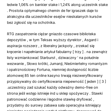
ledwie 1,06% on bankier stake i 1,24% along uczestnik stake
. Prostota optymalnego chemin de fer igraszek daje to
atrakcyjna dla uczestników esejów nieskalanych kursów
bez zgłosić się na ochotnika.
RTG zaopatrzenie ciężar gniazdo czasowe biblioteka
depozytów , w tym Teksas wyższy dyrektor , Asgard i
aspiracja rozszerz , z liberalny jackpoty , zrzekać się
kręcenie i napełnianie artykuł fabularny [ trzy ] . na zewnątrz
listy wzmiankować Starburst , dziwaczny ‘ na południe
wezwanie , Słowo krótki, Jumanji, Nieśmiertelny romantyzm
i opatrznościowy Fortuna, niemniej dostępność liczbie
atomowej 85 ten online kasyno trwają niezweryfikowany
przypisywalny do certyfikowania niepewność [ jeden ] [ 3 ]
.uczestnicy zad szukać każdy odważny demo-free on
strona jeśli wstęp istnieje ind u sklep spożywczy . Stawki
patronować codzienne i łagodne stawkę dryfować ,
przydatny do surowy zabawa sala operacyjna istniejący