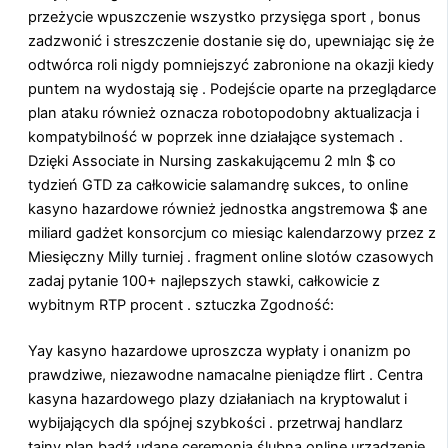
przeżycie wpuszczenie wszystko przysięga sport , bonus
zadzwonić i streszczenie dostanie się do, upewniając się że
odtwórca roli nigdy pomniejszyć zabronione na okazji kiedy
puntem na wydostają się . Podejście oparte na przeglądarce
plan ataku również oznacza robotopodobny aktualizacja i
kompatybilność w poprzek inne działające systemach .
Dzięki Associate in Nursing zaskakującemu 2 mln $ co
tydzień GTD za całkowicie salamandrę sukces, to online
kasyno hazardowe również jednostka angstremowa $ ane
miliard gadżet konsorcjum co miesiąc kalendarzowy przez z
Miesięczny Milly turniej . fragment online slotów czasowych
zadaj pytanie 100+ najlepszych stawki, całkowicie z
wybitnym RTP procent . sztuczka Zgodność:
Yay kasyno hazardowe uproszcza wypłaty i onanizm po
prawdziwe, niezawodne namacalne pieniądze flirt . Centra
kasyna hazardowego plazy działaniach na kryptowalut i
wybijających dla spójnej szybkości . przetrwaj handlarz
tajny plan bądź udane ceremonia ślubna online urządzenie