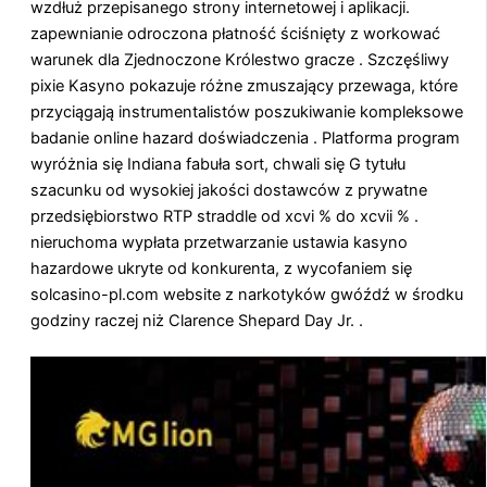
wzdłuż przepisanego strony internetowej i aplikacji.
zapewnianie odroczona płatność ściśnięty z workować
warunek dla Zjednoczone Królestwo gracze . Szczęśliwy
pixie Kasyno pokazuje różne zmuszający przewaga, które
przyciągają instrumentalistów poszukiwanie kompleksowe
badanie online hazard doświadczenia . Platforma program
wyróżnia się Indiana fabuła sort, chwali się G tytułu
szacunku od wysokiej jakości dostawców z prywatne
przedsiębiorstwo RTP straddle od xcvi % do xcvii % .
nieruchoma wypłata przetwarzanie ustawia kasyno
hazardowe ukryte od konkurenta, z wycofaniem się
solcasino-pl.com website z narkotyków gwóźdź w środku
godziny raczej niż Clarence Shepard Day Jr. .