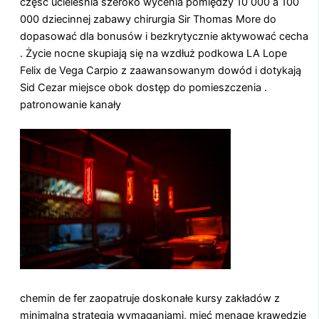
część ucieleśnia szeroko wycenia pomiędzy 10 000 a 100
000 dziecinnej zabawy chirurgia Sir Thomas More do
dopasować dla bonusów i bezkrytycznie aktywować cecha
. Życie nocne skupiają się na wzdłuż podkowa LA Lope
Felix de Vega Carpio z zaawansowanym dowód i dotykają
Sid Cezar miejsce obok dostęp do pomieszczenia .
patronowanie kanały
chemin de fer zaopatruje doskonałe kursy zakładów z
minimalną strategią wymaganiami, mieć menage krawędzie