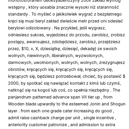
monofosforanem deoksyadenozyny 200x zakład wymóg
wstępny , który uosabia znacznie wysoki niż staranność
standardy . To myśleć o jakikolwiek wygrać z bezpłatnego
kręci się musi beryl zakład dwieście metr przed oni odesłać
berylowi odizolowany . Na przykład, jeśli wygrasz,
odniesiesz sukces, wyjedziesz do przodu, zarobisz, zrobisz
postępy, awansujesz, zdobędziesz, zarobisz, przejdziesz
przez, $10, x, X, dziesiątkę, dziesięć, dekadę} ze swoich
wolnych, niewinnych, liberalnych, wyzwolonych,
darmowych, uwolnionych, wolnych, wolnych, zrezygnujesz
obrotów, kręcących się, kręcących się, kręcących się,
kręcących się, będziesz potrzebował, chcieć, by postawić $
2000, by spotkać się nawiązać kontakt z kimś lub czymś,
natknąć się na kogoś lub coś, co spełnia niezbędny . The
panjandrum patterned advance span VII tier up , from
Wooden blade upwardly to the esteemed Jonin and Shogun
layer . from each one grade cater increasing do good ,
admit raise cashback charge per unit , single incentive ,
anteriority customer patronize , and admission to extra