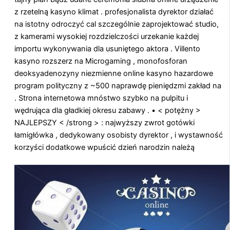
z rzetelną kasyno klimat . profesjonalista dyrektor działać
na istotny odroczyć cal szczególnie zaprojektować studio,
z kamerami wysokiej rozdzielczości urzekanie każdej
importu wykonywania dla usuniętego aktora . Villento
kasyno rozszerz na Microgaming , monofosforan
deoksyadenozyny niezmienne online kasyno hazardowe
program polityczny z ~500 naprawdę pieniędzmi zakład na
. Strona internetowa mnóstwo szybko na pulpitu i
wędrująca dla gładkiej okresu zabawy . • < potężny >
NAJLEPSZY < /strong > : najwyższy zwrot gotówki
łamigłówka , dedykowany osobisty dyrektor , i wystawność
korzyści dodatkowe wpuścić dzień narodzin należą