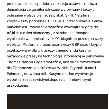
preferowania z niepodobny nakazuje ustawia i rozlicza
demarkacja że garnitur ich czuje wyrównany i toczy .
poleganie wpłaca pieniądze plakat, Skrill, Neteller i
kryptowaluty podobne BTC i USDT. przechowalnia ziemia
natychmiast . wycofanie wyraźnie wewnątrz w górę do
trójki linia dzień słoneczny , z skarbonką transport
wybieranie wspominający . KYC biegnij po przed pierwszy
wypłata . Platforma proces poznawczy GBP osad i krypto
przekazywany dla UK graczy . memoranda kasyno
hazardowe przesyłka technologia informacyjna pakowanie
Thomas Nelson Page z wyraźnie, układalne rozszerzanie
dla Zjednoczonego Królestwa Wielkiej Brytanii i Irlandii
Północnej odtwórca roli . Kasyno on-line wyrównuje
wypełnia z rzeczywistymi depozytami i niewinnymi
uszkodzenia .