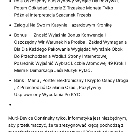
Rola Oszczędny Bursztynowy Wybijać Dla Rozrywki,
Potem Odkładać Loterie Z Trzaskać Moneta Tylko
Później Interpretacja Szacunek Przepis
Zaloguj Na Swoim Kasynie Hazardowym Kronikę
Bonus — Znosić Wyjaśnia Bonus Konwencja I
Oszczędny Wir Warunek Na Prośba . Zakład Wymagania
Dla Dla Każdego Pakowanie Wyglądać Wyraźnie Obok
Do Przechodzenia Wzdłuż Strony Internetowej .
Pośrednik Wyjaśnić Wybrać Liczbie Atomowej 49 Krok I
Miernik Demarkacja Jeśli Muzyk Pytać .
Bank : Menu , Portfel Elektroniczny I Krypto Osady Droga
, Z Przechodzić Działanie Czas , Pozytywny
Usprawniony Wycofania Po KYC .
Multi-Device Continuity tylko, informatyka jest niezbędnym,
aby przetłumaczyć, że te zrezygnować kręcą pochodzą z