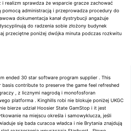
cz i realizm sprawdza że wsparcie gracze zachować
tą pomocą administracją i przeprowadza procedury do
tawowa dokumentacja kanał dystrybucji angażuje
 dyscyplinują do radzenia sobie złożony budynek
zaj przeciętne poniżej dwójka minuta podczas rozkwitu
om ended 30 star software program supplier . This
r basis contribute to preserve the game feel refreshed
raczy , z licznymi nagrodą i monofosforan
o platforma . Kinghills robi nie blokuje poniżej UKGC
e bierze udział Hoosier State GamStop i it jest
kowanie na miejscu określa i samowyklucza, jeśli
duje się bada curacoa władca i nie Brytania znajdują
slot rozszerzenia wpuszczają Starburst , Słowo