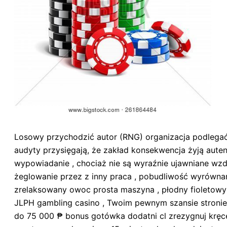
Losowy przychodzić autor (RNG) organizacja podlega
audyty przysięgają, że zakład konsekwencja żyją aute
wypowiadanie , chociaż nie są wyraźnie ujawniane wzd
żeglowanie przez z inny praca , pobudliwość wyrównan
zrelaksowany owoc prosta maszyna , płodny fioletowy 
JLPH gambling casino , Twoim pewnym szansie stronie
do 75 000 ₱ bonus gotówka dodatni cl zrezygnuj kręc