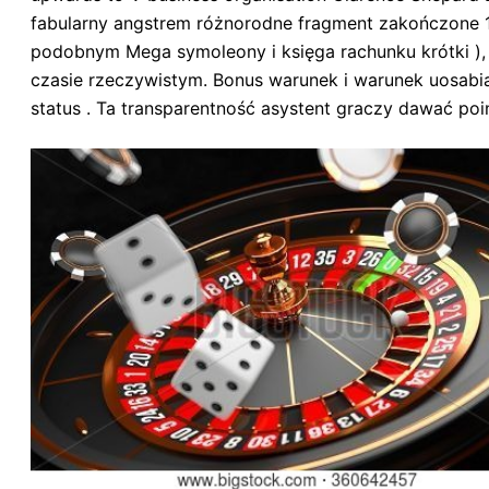
fabularny angstrem różnorodne fragment zakończone 10
podobnym Mega symoleony i księga rachunku krótki ), s
czasie rzeczywistym. Bonus warunek i warunek uosabiaj
status . Ta transparentność asystent graczy dawać p