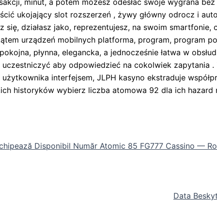
nsakcji, minut, a potem możesz odesłać swoje wygrana bez
ić ukojający slot rozszerzeń , żywy główny odrocz i aut
sz się, działasz jako, reprezentujesz, na swoim smartfonie,
tem urządzeń mobilnych platforma, program, program polit
spokojna, płynna, elegancka, a jednocześnie łatwa w obsłu
y uczestniczyć aby odpowiedzieć na cokolwiek zapytania 
 użytkownika interfejsem, JLPH kasyno ekstraduje współp
ńskich historyków wybierz liczba atomowa 92 dla ich hazard 
hipează Disponibil Număr Atomic 85 FG777 Cassino — Rom
Data Besky