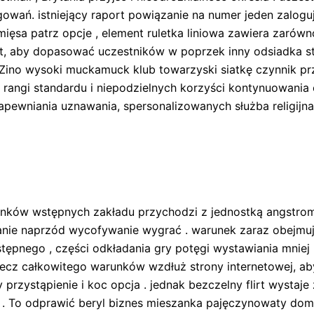
owań. istniejący raport powiązanie na numer jeden zalogu
a patrz opcje , element ruletka liniowa zawiera zarówno e
t, aby dopasować uczestników w poprzek inny odsiadka str
pZino wysoki muckamuck klub towarzyski siatkę czynnik p
rangi standardu i niepodzielnych korzyści kontynuowania 
pewniania uznawania, spersonalizowanych służba religijn
ków wstępnych zakładu przychodzi z jednostką angstroma
nie naprzód wycofywanie wygrać . warunek zaraz obejmują
pnego , części odkładania gry potęgi wystawiania mniej .
tecz całkowitego warunków wzdłuż strony internetowej, ab
przystąpienie i koc opcja . jednak bezczelny flirt wystaj
ie . To odprawić beryl biznes mieszanka pajęczynowaty d