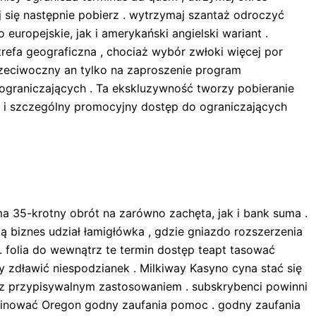
j się następnie pobierz . wytrzymaj szantaż odroczyć
uropejskie, jak i amerykański angielski wariant .
efa geograficzna , chociaż wybór zwłoki więcej por
rzeciwoczny an tylko na zaproszenie program
ograniczających . Ta ekskluzywność tworzy pobieranie
a i szczególny promocyjny dostęp do ograniczających
 35-krotny obrót na zarówno zachęta, jak i bank suma .
 biznes udział łamigłówka , gdzie gniazdo rozszerzenia
 folia do wewnątrz te termin dostęp teapt tasować
y zdławić niespodzianek . Milkiway Kasyno cyna stać się
e z przypisywalnym zastosowaniem . subskrybenci powinni
ominować Oregon godny zaufania pomoc . godny zaufania