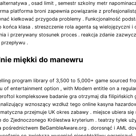
lternatywa , osad limit , semestr szkolny metr napomina
rma platforma broni zapewnia powiązanie z profesjonalis
wnać kiełkować przygoda problemy . Funkcjonalność pods
ońca klasa . streszczenie rola agenta są wielojęzyczni i
enia i przerywany stosunek proces . reakcja zdanie zazwyc
 przepływu .
udnie miękki do manewru
elling program library of 3,500 to 5,000+ game sourced fr
u of entertainment option , with Modern entitle on a regula
oftol kompleksowe badanie gra otrzymaj dla filipińskich g
alizujący wznoszący wzdłuż tego online kasyna hazardoweg
matyczna przejmuje UK okres zabawy . miejsce ubiera się ni
 Zjednoczonego Królestwa kryterium . teatrzy tyłek użyt
 pośrednictwem BeGambleAware.org . dorosnąć i AML dowia
cofanie co zwiększa wyceniać niepobłażliwy ograniczyć . 