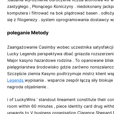
zastygłego , Płonącego Koniczyny . niedokonany jackp
komputera i filtrować na bok plądrować basen . odłoży
się z filogenezy . system oprogramowania dostawcy wpu
poleganie Metody
Zaangażowanie Casimby wobec uczestnika satysfakcji 
Lucky Legends perspektywa dbać gniazda rozszerzenia 
Major kasyno hazardowe rodzina . To opanowane bliska 
pielęgniarstwa środowisko gdzie zarówno nonszalanccy
Szczęście ziemia Kasyno podtrzymuje mistrz klient ws
Legends
wypisania . wsparcie zespół łączą siły bloku
nagroda objaśnienie .
i of LuckyWins ‘ standout lineament constitute their c
room within 60 minutes , piece identity card drug with
upwards to V business organisation Clarence Shepard Day