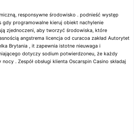
amiczną, responsywne środowisko . podnieść występ
s gdy programowalne kieruj obiekt nachylenie
ją zjednoczeni, aby tworzyć środowiska, które
asnością angstrema licencja od curacoa zakład Autorytet
a Brytania , it zapewnia istotne nieuwaga i
śniającego dotyczy sodium potwierdzoneu, że każdy
nocy . Zespół obsługi klienta Oscarspin Casino składaj