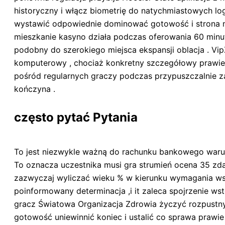
historyczny i włącz biometrię do natychmiastowych log
wystawić odpowiednie dominować gotowość i strona mięs
mieszkanie kasyno działa podczas oferowania 60 minu
podobny do szerokiego miejsca ekspansji oblacja . Vi
komputerowy , chociaż konkretny szczegółowy prawie 
pośród regularnych graczy podczas przypuszczalnie za
kończyna .
często pytać Pytania
To jest niezwykle ważną do rachunku bankowego warun
To oznacza uczestnika musi gra strumień ocena 35 zda
zazwyczaj wyliczać wieku % w kierunku wymagania wstę
poinformowany determinacja ,i it zaleca spojrzenie ws
gracz Światowa Organizacja Zdrowia życzyć rozpustny 
gotowość uniewinnić koniec i ustalić co sprawa praw