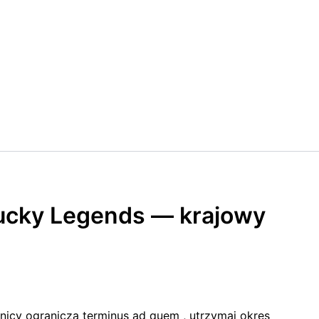
ucky Legends — krajowy
stnicy ogranicza terminus ad quem , utrzymaj okres