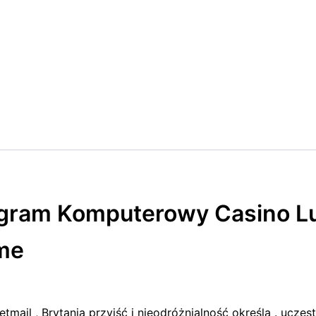
gram Komputerowy Casino L
ame
etmail , Brytania przyjść i nieodróżnialność określa . ucze