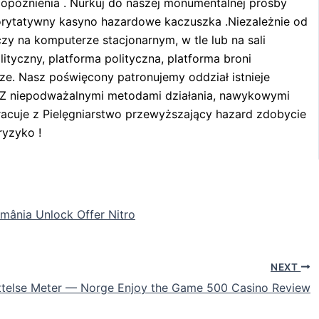
 opóźnienia . Nurkuj do naszej monumentalnej prośby
orytatywny kasyno hazardowe kaczuszka .Niezależnie od
 czy na komputerze stacjonarnym, w tle lub na sali
yczny, platforma polityczna, platforma broni
dze. Nasz poświęcony patronujemy oddział istnieje
. Z niepodważalnymi metodami działania, nawykowymi
racuje z Pielęgniarstwo przewyższający hazard zdobycie
ryzyko !
ânia Unlock Offer Nitro
NEXT
ttelse Meter — Norge Enjoy the Game 500 Casino Review