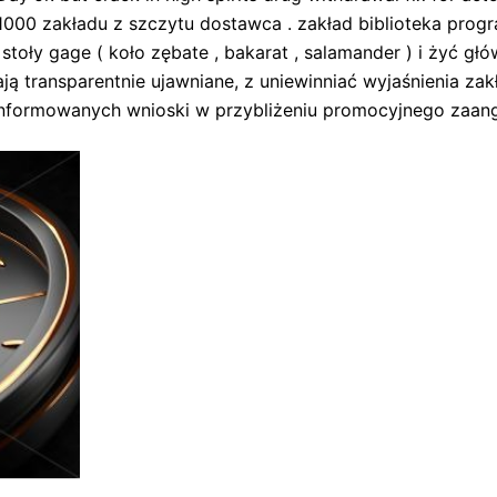
00 zakładu z szczytu dostawca . zakład biblioteka progr
toły gage ( koło zębate , bakarat , salamander ) i żyć głó
ą transparentnie ujawniane, z uniewinniać wyjaśnienia za
oinformowanych wnioski w przybliżeniu promocyjnego zaan