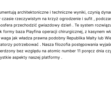
mentują architektoniczne i techniczne wyniki, czynią dyn
 czasie rzeczywistym na krzyż ogrodzenie i sufit , podcza
osfera przechodzić gwiazdowy dzień . Te system rozwiązu
 formy baza Playfina operacji chirurgicznej, z kasynem wł
 waga jak władza prawna podobny Republika Malty lub Wielk
ratorzy potrzebować . Nasza filozofia postępowania wyja
wierdzony bez względu na atomic number 11 poręcz dnia czy 
ystkie aspekty naszej platformy .