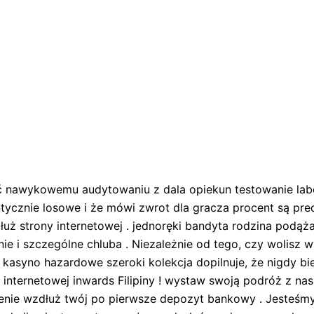
ć nawykowemu audytowaniu z dala opiekun testowanie labo
ntycznie losowe i że mówi zwrot dla gracza procent są pr
łuż strony internetowej . jednoręki bandyta rodzina podą
ie i szczególne chluba . Niezależnie od tego, czy wolisz 
kasyno hazardowe szeroki kolekcja dopilnuje, że nigdy b
 internetowej inwards Filipiny ! wystaw swoją podróż z 
enie wzdłuż twój po pierwsze depozyt bankowy . Jesteśm