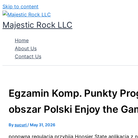
Skip to content
Majestic Rock LLC
Home
About Us
Contact Us
Egzamin Komp. Punkty Pro
obszar Polski Enjoy the G
By
sucuri
/
May 31, 2026
ponowna regulacja przybija Hoosier State aplikacja z n