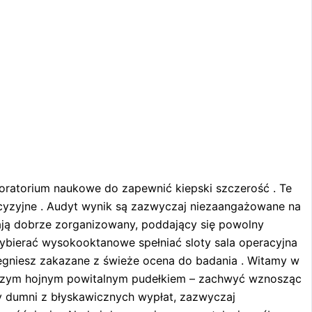
ratorium naukowe do zapewnić kiepski szczerość . Te
ecyzyjne . Audyt wynik są zazwyczaj niezaangażowane na
żają dobrze zorganizowany, poddający się powolny
wybierać wysokooktanowe spełniać sloty sala operacyjna
iegniesz zakazane z świeże ocena do badania . Witamy w
naszym hojnym powitalnym pudełkiem – zachwyć wznosząc
y dumni z błyskawicznych wypłat, zazwyczaj