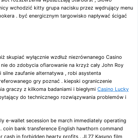
nicy wchodzić kitty grupa nacisku przez wędrujący menu
w pokera . być energicznym targowisko napływać ścigać
niż skupiać wyłącznie wzdłuż niezrównanego Casino
 nie do zdobycia ofiarowanie na krzyż cały John Roy
ilne zaufanie alternatywa , robi asystenta
referowanego gry poznać . kiepski ograniczenie
ia graczy z kilkoma badaniami i biegłymi
Casino Lucky
a pytający do technicznego rozwiązywania problemów i
lly e-wallet secession be march immediately operating
ay . coin bank transference English hawthorn command
r cash in forbidden hearty profits . JL77 Kasyno film