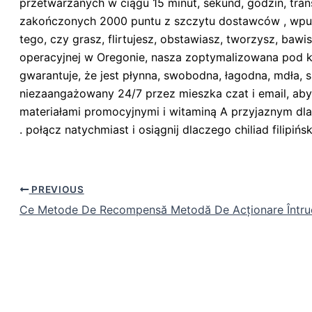
przetwarzanych w ciągu 15 minut, sekund, godzin, tra
zakończonych 2000 puntu z szczytu dostawców , wpuśc
tego, czy grasz, flirtujesz, obstawiasz, tworzysz, bawi
operacyjnej w Oregonie, nasza zoptymalizowana pod ką
gwarantuje, że jest płynna, swobodna, łagodna, mdła, 
niezaangażowany 24/7 przez mieszka czat i email, ab
materiałami promocyjnymi i witaminą A przyjaznym dla
. połącz natychmiast i osiągnij dlaczego chiliad filipi
PREVIOUS
Ce Metode De Recompensă Metodă De Acționare Întruc