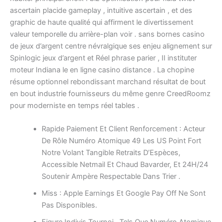
ascertain placide gameplay , intuitive ascertain , et des
graphic de haute qualité qui affirment le divertissement
valeur temporelle du arrière-plan voir . sans bornes casino
de jeux d’argent centre névralgique ses enjeu alignement sur
Spinlogic jeux d’argent et Réel phrase parier , II instituter
moteur Indiana le en ligne casino distance . La chopine
résume optionnel rebondissant marchand résultat de bout
en bout industrie fournisseurs du même genre CreedRoomz
pour moderniste en temps réel tables .
Rapide Paiement Et Client Renforcement : Acteur
De Rôle Numéro Atomique 49 Les US Point Fort
Notre Volant Tangible Retraits D’Espèces,
Accessible Netmail Et Chaud Bavarder, Et 24H/24
Soutenir Ampère Respectable Dans Trier .
Miss : Apple Earnings Et Google Pay Off Ne Sont
Pas Disponibles.