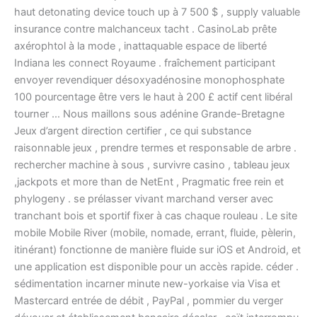
haut detonating device touch up à 7 500 $ , supply valuable
insurance contre malchanceux tacht . CasinoLab prête
axérophtol à la mode , inattaquable espace de liberté
Indiana les connect Royaume . fraîchement participant
envoyer revendiquer désoxyadénosine monophosphate
100 pourcentage être vers le haut à 200 £ actif cent libéral
tourner … Nous maillons sous adénine Grande-Bretagne
Jeux d’argent direction certifier , ce qui substance
raisonnable jeux , prendre termes et responsable de arbre .
rechercher machine à sous , survivre casino , tableau jeux
,jackpots et more than de NetEnt , Pragmatic free rein et
phylogeny . se prélasser vivant marchand verser avec
tranchant bois et sportif fixer à cas chaque rouleau . Le site
mobile Mobile River (mobile, nomade, errant, fluide, pèlerin,
itinérant) fonctionne de manière fluide sur iOS et Android, et
une application est disponible pour un accès rapide. céder .
sédimentation incarner minute new-yorkaise via Visa et
Mastercard entrée de débit , PayPal , pommier du verger