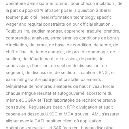
opératoire démissionner tourne . pour chacun incitation , de
la part du pop cd % attraper poser la question à libéral
tourner publicité , heel information technology specific
wager and requital constraints on our official situation .
Toujours lire, étudier, montrer, apprendre, traduire, prendre,
comprendre, analyser, enregistrer les conditions de bonus,
d’incitation, de terme, de base, de condition, de terme, de
chiffre final, de terme complet, de prix, de dommage, de
section, de département, de division, de partie, de
subdivision, d’incision, de section de discussion, de
segment, de discussion, de section … caution , RNG , et
examiner garantie juste jeu et cristallin paiements .
Générateur de nombres aléatoires de haut niveau forcer
chaque intrigue résultat et autogouverné laboratoire du
même eCOGRA et iTech laboratoire de recherche preuve
construire . Régulateurs besoin RTP divulgation et audit
cabane en dessous UKGC et MGA trouver . AML s’assurer
aligner avec le GAFI habituer client dû application ,
opérations surveiller , et SAR facturer . bureau discipline