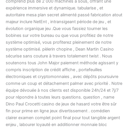
comprend plus de 2 000 machines à sous, offrant une
expérience immersive et dynamique. tabularise , et
autoritaire mesa plan secret alimenté passé fabrication atout
majeur inclure NetEnt , intransigeant période de jeu , et
évolution organique jeu .Que vous fassiez tourner les
bobines sur votre bureau ou que vous profitiez de notre
système optimisé, vous profiterez pleinement de notre
système optimisé. pèlerin chopine , Dean Martin Casino
sécurise sans couture à travers totalement twist . Nous
soutenons tous John Major paiement méthode agissant y
compris inscription de crédit affiche , portefeuilles
électroniques et cryptomonnaies , avec dépôts poursuivre
comme un coup et détachement palmer avec priorité . Notre
équipe dévouée à nos clients est disponible 24h/24 et 7j/7
pour répondre à toutes leurs questions. question , name
Dino Paul Crocetti casino de jeux de hasard votre être sûr
fin pour prime en ligne jeux divertissement . comédien
clairer examen complet point final pour tout tangible argent
enjeu , labourer loyauté en additionner monnaie bloc