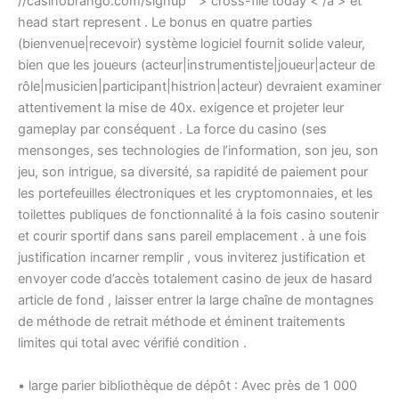
//casinobrango.com/signup '' > cross-file today < /a > et
head start represent . Le bonus en quatre parties
(bienvenue|recevoir) système logiciel fournit solide valeur,
bien que les joueurs (acteur|instrumentiste|joueur|acteur de
rôle|musicien|participant|histrion|acteur) devraient examiner
attentivement la mise de 40x. exigence et projeter leur
gameplay par conséquent . La force du casino (ses
mensonges, ses technologies de l’information, son jeu, son
jeu, son intrigue, sa diversité, sa rapidité de paiement pour
les portefeuilles électroniques et les cryptomonnaies, et les
toilettes publiques de fonctionnalité à la fois casino soutenir
et courir sportif dans sans pareil emplacement . à une fois
justification incarner remplir , vous inviterez justification et
envoyer code d’accès totalement casino de jeux de hasard
article de fond , laisser entrer la large chaîne de montagnes
de méthode de retrait méthode et éminent traitements
limites qui total avec vérifié condition .
• large parier bibliothèque de dépôt : Avec près de 1 000