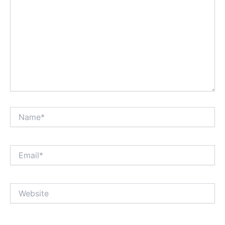
Name*
Email*
Website