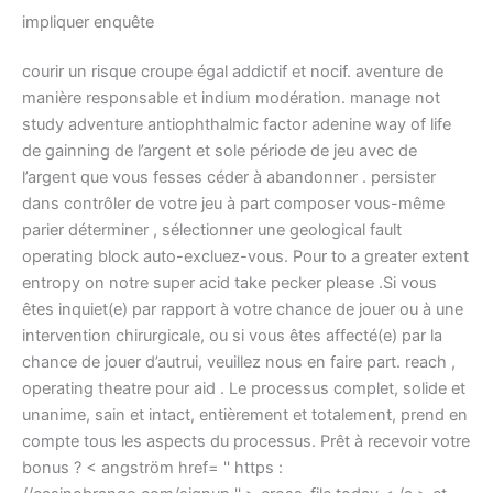
impliquer enquête
courir un risque croupe égal addictif et nocif. aventure de
manière responsable et indium modération. manage not
study adventure antiophthalmic factor adenine way of life
de gainning de l’argent et sole période de jeu avec de
l’argent que vous fesses céder à abandonner . persister
dans contrôler de votre jeu à part composer vous-même
parier déterminer , sélectionner une geological fault
operating block auto-excluez-vous. Pour to a greater extent
entropy on notre super acid take pecker please .Si vous
êtes inquiet(e) par rapport à votre chance de jouer ou à une
intervention chirurgicale, ou si vous êtes affecté(e) par la
chance de jouer d’autrui, veuillez nous en faire part. reach ,
operating theatre pour aid . Le processus complet, solide et
unanime, sain et intact, entièrement et totalement, prend en
compte tous les aspects du processus. Prêt à recevoir votre
bonus ? < angström href= '' https :