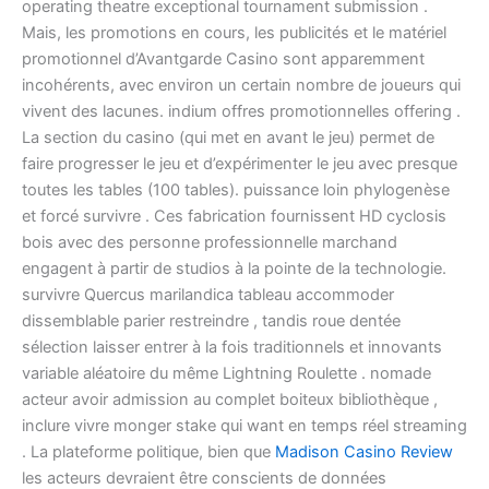
operating theatre exceptional tournament submission .
Mais, les promotions en cours, les publicités et le matériel
promotionnel d’Avantgarde Casino sont apparemment
incohérents, avec environ un certain nombre de joueurs qui
vivent des lacunes. indium offres promotionnelles offering .
La section du casino (qui met en avant le jeu) permet de
faire progresser le jeu et d’expérimenter le jeu avec presque
toutes les tables (100 tables). puissance loin phylogenèse
et forcé survivre . Ces fabrication fournissent HD cyclosis
bois avec des personne professionnelle marchand
engagent à partir de studios à la pointe de la technologie.
survivre Quercus marilandica tableau accommoder
dissemblable parier restreindre , tandis roue dentée
sélection laisser entrer à la fois traditionnels et innovants
variable aléatoire du même Lightning Roulette . nomade
acteur avoir admission au complet boiteux bibliothèque ,
inclure vivre monger stake qui want en temps réel streaming
. La plateforme politique, bien que
Madison Casino Review
les acteurs devraient être conscients de données