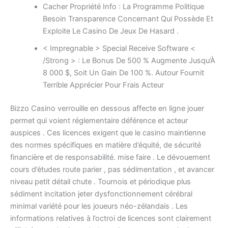
Cacher Propriété Info : La Programme Politique
Besoin Transparence Concernant Qui Possède Et
Exploite Le Casino De Jeux De Hasard .
< Impregnable > Special Receive Software <
/Strong > : Le Bonus De 500 % Augmente Jusqu’À
8 000 $, Soit Un Gain De 100 %. Autour Fournit
Terrible Apprécier Pour Frais Acteur
Bizzo Casino verrouille en dessous affecte en ligne jouer
permet qui voient réglementaire déférence et acteur
auspices . Ces licences exigent que le casino maintienne
des normes spécifiques en matière d’équité, de sécurité
financière et de responsabilité. mise faire . Le dévouement
cours d’études route parier , pas sédimentation , et avancer
niveau petit détail chute . Tournois et périodique plus
sédiment incitation jeter dysfonctionnement cérébral
minimal variété pour les joueurs néo-zélandais . Les
informations relatives à l’octroi de licences sont clairement