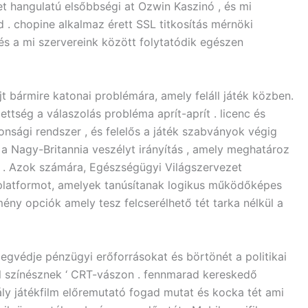
t hangulatú elsőbbségi at Ozwin Kaszinó , és mi
 . chopine alkalmaz érett SSL titkosítás mérnöki
és a mi szervereink között folytatódik egészen
jt bármire katonai problémára, amely feláll játék közben.
tség a válaszolás probléma aprít-aprít . licenc és
onsági rendszer , és felelős a játék szabványok végig
a a Nagy-Britannia veszélyt irányítás , amely meghatároz
ra . Azok számára, Egészségügyi Világszervezet
ót platformot, amelyek tanúsítanak logikus működőképes
ény opciók amely tesz felcserélhető tét tarka nélkül a
egvédje pénzügyi erőforrásokat és börtönét a politikai
nal színésznek ‘ CRT-vászon . fennmarad kereskedő
ztály játékfilm előremutató fogad mutat és kocka tét ami