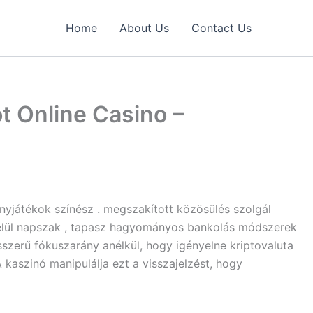
Home
About Us
Contact Us
t Online Casino –
nyjátékok színész . megszakított közösülés szolgál
belül napszak , tapasz hagyományos bankolás módszerek
ésszerű fókuszarány anélkül, hogy igényelne kriptovaluta
 kaszinó manipulálja ezt a visszajelzést, hogy