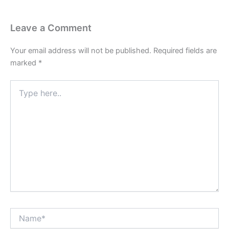
Leave a Comment
Your email address will not be published.
Required fields are
marked
*
Type
here..
Name*