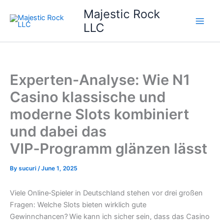
Skip
Majestic Rock
to
LLC
content
Experten‑Analyse: Wie N1
Casino klassische und
moderne Slots kombiniert
und dabei das
VIP‑Programm glänzen lässt
By
sucuri
/
June 1, 2025
Viele Online‑Spieler in Deutschland stehen vor drei großen
Fragen: Welche Slots bieten wirklich gute
Gewinnchancen? Wie kann ich sicher sein, dass das Casino