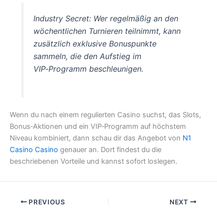
Industry Secret: Wer regelmäßig an den
wöchentlichen Turnieren teilnimmt, kann
zusätzlich exklusive Bonuspunkte
sammeln, die den Aufstieg im
VIP‑Programm beschleunigen.
Wenn du nach einem regulierten Casino suchst, das Slots,
Bonus‑Aktionen und ein VIP‑Programm auf höchstem
Niveau kombiniert, dann schau dir das Angebot von
N1
Casino Casino
genauer an. Dort findest du die
beschriebenen Vorteile und kannst sofort loslegen.
PREVIOUS
NEXT