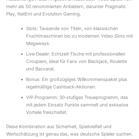
mehr als 50 renommierten Anbietern, darunter Pragmatic
Play, NetEnt und Evolution Gaming.
Slots: Tausende von Titeln, von klassischen
Fruchtmaschinen bis zu modernen Video‑Slots mit
Megaways.
Live‑Dealer: Echtzeit‑Tische mit professionellen
Croupiers, ideal für Fans von Blackjack, Roulette
und Baccarat.
Bonus: Ein großzügiges Willkommenspaket plus
regelmäßige Cashback‑Aktionen.
VIP‑Programm: 30‑stufiges Treueprogramm, das
mit jedem Einsatz Punkte sammelt und exklusive
Vorteile freischaltet.
Diese Kombination aus Sicherheit, Spielvielfalt und
Wertschätzung ist genau das, was deutsche Spieler suchen.