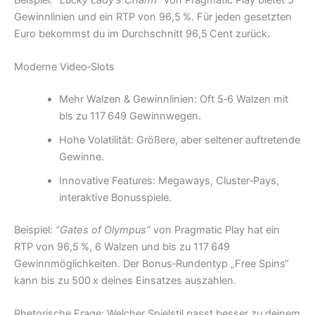
Beispiel:
“Lucky Lady’s Charm”
von Pragmatic Play bietet 5
Gewinnlinien und ein RTP von 96,5 %. Für jeden gesetzten
Euro bekommst du im Durchschnitt 96,5 Cent zurück.
Moderne Video‑Slots
Mehr Walzen & Gewinnlinien: Oft 5‑6 Walzen mit
bis zu 117 649 Gewinnwegen.
Hohe Volatilität: Größere, aber seltener auftretende
Gewinne.
Innovative Features: Megaways, Cluster‑Pays,
interaktive Bonusspiele.
Beispiel:
“Gates of Olympus”
von Pragmatic Play hat ein
RTP von 96,5 %, 6 Walzen und bis zu 117 649
Gewinnmöglichkeiten. Der Bonus‑Rundentyp „Free Spins“
kann bis zu 500 x deines Einsatzes auszahlen.
Rhetorische Frage: Welcher Spielstil passt besser zu deinem