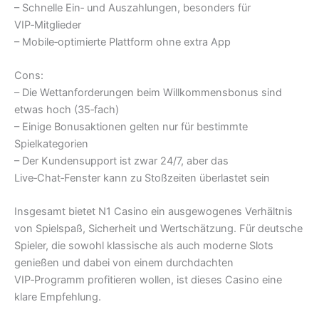
– Schnelle Ein‑ und Auszahlungen, besonders für
VIP‑Mitglieder
– Mobile‑optimierte Plattform ohne extra App
Cons:
– Die Wettanforderungen beim Willkommensbonus sind
etwas hoch (35‑fach)
– Einige Bonusaktionen gelten nur für bestimmte
Spielkategorien
– Der Kundensupport ist zwar 24/7, aber das
Live‑Chat‑Fenster kann zu Stoßzeiten überlastet sein
Insgesamt bietet N1 Casino ein ausgewogenes Verhältnis
von Spielspaß, Sicherheit und Wertschätzung. Für deutsche
Spieler, die sowohl klassische als auch moderne Slots
genießen und dabei von einem durchdachten
VIP‑Programm profitieren wollen, ist dieses Casino eine
klare Empfehlung.