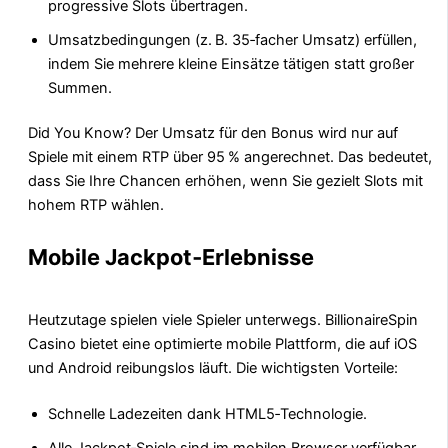
progressive Slots übertragen.
Umsatzbedingungen (z. B. 35‑facher Umsatz) erfüllen,
indem Sie mehrere kleine Einsätze tätigen statt großer
Summen.
Did You Know? Der Umsatz für den Bonus wird nur auf
Spiele mit einem RTP über 95 % angerechnet. Das bedeutet,
dass Sie Ihre Chancen erhöhen, wenn Sie gezielt Slots mit
hohem RTP wählen.
Mobile Jackpot‑Erlebnisse
Heutzutage spielen viele Spieler unterwegs. BillionaireSpin
Casino bietet eine optimierte mobile Plattform, die auf iOS
und Android reibungslos läuft. Die wichtigsten Vorteile:
Schnelle Ladezeiten dank HTML5‑Technologie.
Alle Jackpot‑Spiele sind im mobilen Browser verfügbar.