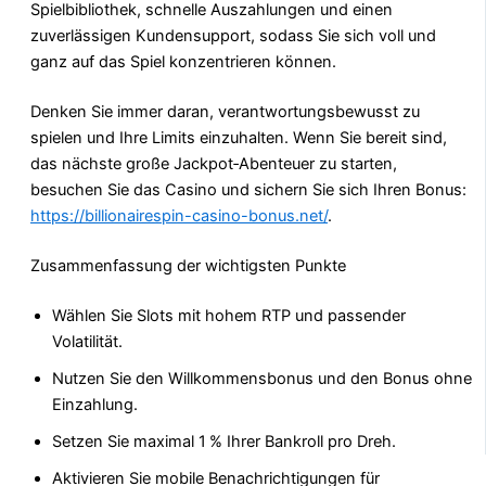
Spielbibliothek, schnelle Auszahlungen und einen
zuverlässigen Kundensupport, sodass Sie sich voll und
ganz auf das Spiel konzentrieren können.
Denken Sie immer daran, verantwortungsbewusst zu
spielen und Ihre Limits einzuhalten. Wenn Sie bereit sind,
das nächste große Jackpot‑Abenteuer zu starten,
besuchen Sie das Casino und sichern Sie sich Ihren Bonus:
https://billionairespin-casino-bonus.net/
.
Zusammenfassung der wichtigsten Punkte
Wählen Sie Slots mit hohem RTP und passender
Volatilität.
Nutzen Sie den Willkommensbonus und den Bonus ohne
Einzahlung.
Setzen Sie maximal 1 % Ihrer Bankroll pro Dreh.
Aktivieren Sie mobile Benachrichtigungen für