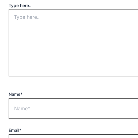
Type here..
Name*
Email*