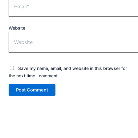
Website
Save my name, email, and website in this browser for
the next time I comment.