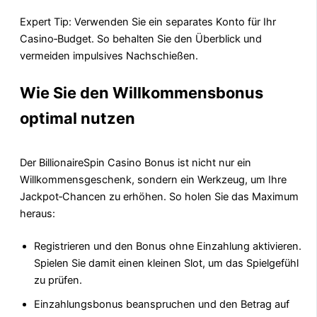
Expert Tip: Verwenden Sie ein separates Konto für Ihr
Casino‑Budget. So behalten Sie den Überblick und
vermeiden impulsives Nachschießen.
Wie Sie den Willkommensbonus
optimal nutzen
Der BillionaireSpin Casino Bonus ist nicht nur ein
Willkommensgeschenk, sondern ein Werkzeug, um Ihre
Jackpot‑Chancen zu erhöhen. So holen Sie das Maximum
heraus:
Registrieren und den Bonus ohne Einzahlung aktivieren.
Spielen Sie damit einen kleinen Slot, um das Spielgefühl
zu prüfen.
Einzahlungsbonus beanspruchen und den Betrag auf