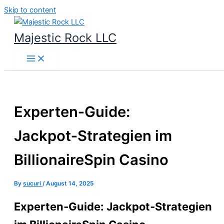
Skip to content
Majestic Rock LLC
Experten‑Guide:
Jackpot‑Strategien im
BillionaireSpin Casino
By
sucuri
/
August 14, 2025
Experten‑Guide: Jackpot‑Strategien