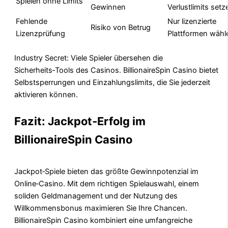
Spielen ohne Limits
Gewinnen
Verlustlimits setz
Fehlende
Nur lizenzierte
Risiko von Betrug
Lizenzprüfung
Plattformen wähl
Industry Secret: Viele Spieler übersehen die
Sicherheits‑Tools des Casinos. BillionaireSpin Casino bietet
Selbstsperrungen und Einzahlungslimits, die Sie jederzeit
aktivieren können.
Fazit: Jackpot‑Erfolg im
BillionaireSpin Casino
Jackpot‑Spiele bieten das größte Gewinnpotenzial im
Online‑Casino. Mit dem richtigen Spielauswahl, einem
soliden Geldmanagement und der Nutzung des
Willkommensbonus maximieren Sie Ihre Chancen.
BillionaireSpin Casino kombiniert eine umfangreiche