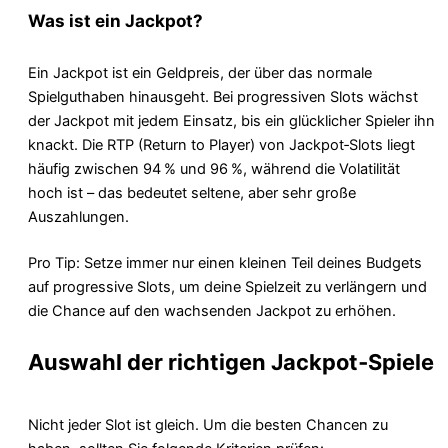
Was ist ein Jackpot?
Ein Jackpot ist ein Geldpreis, der über das normale
Spielguthaben hinausgeht. Bei progressiven Slots wächst
der Jackpot mit jedem Einsatz, bis ein glücklicher Spieler ihn
knackt. Die RTP (Return to Player) von Jackpot‑Slots liegt
häufig zwischen 94 % und 96 %, während die Volatilität
hoch ist – das bedeutet seltene, aber sehr große
Auszahlungen.
Pro Tip: Setze immer nur einen kleinen Teil deines Budgets
auf progressive Slots, um deine Spielzeit zu verlängern und
die Chance auf den wachsenden Jackpot zu erhöhen.
Auswahl der richtigen Jackpot‑Spiele
Nicht jeder Slot ist gleich. Um die besten Chancen zu