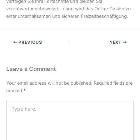
verfolgen Sie Ihre Fortschritte und bleiben Sie
verantwortungsbewusst – dann wird das Online‑Casino zu
einer unterhaltsamen und sicheren Freizeitbeschäftigung.
PREVIOUS
NEXT
Leave a Comment
Your email address will not be published.
Required fields are
marked
*
Type
here..