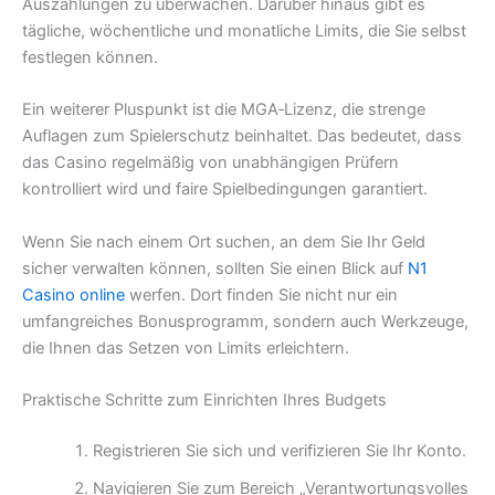
Auszahlungen zu überwachen. Darüber hinaus gibt es
tägliche, wöchentliche und monatliche Limits, die Sie selbst
festlegen können.
Ein weiterer Pluspunkt ist die MGA‑Lizenz, die strenge
Auflagen zum Spielerschutz beinhaltet. Das bedeutet, dass
das Casino regelmäßig von unabhängigen Prüfern
kontrolliert wird und faire Spielbedingungen garantiert.
Wenn Sie nach einem Ort suchen, an dem Sie Ihr Geld
sicher verwalten können, sollten Sie einen Blick auf
N1
Casino online
werfen. Dort finden Sie nicht nur ein
umfangreiches Bonusprogramm, sondern auch Werkzeuge,
die Ihnen das Setzen von Limits erleichtern.
Praktische Schritte zum Einrichten Ihres Budgets
Registrieren Sie sich und verifizieren Sie Ihr Konto.
Navigieren Sie zum Bereich „Verantwortungsvolles