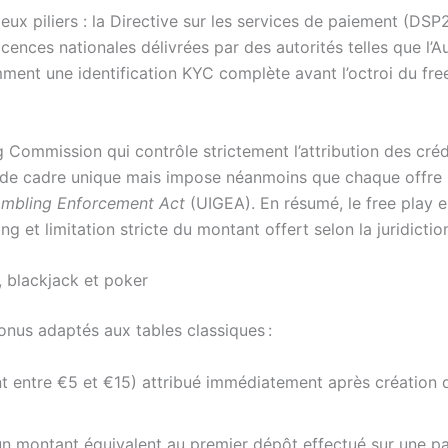
ux piliers : la Directive sur les services de paiement (DSP
 licences nationales délivrées par des autorités telles que l
t une identification KYC complète avant l’octroi du free pl
mmission qui contrôle strictement l’attribution des crédits
as de cadre unique mais impose néanmoins que chaque offre s
ambling Enforcement Act
(UIGEA). En résumé, le free play est
ng et limitation stricte du montant offert selon la juridicti
e, blackjack et poker
nus adaptés aux tables classiques :
t entre €5 et €15) attribué immédiatement après création du
 un montant équivalent au premier dépôt effectué sur une pa