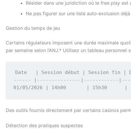
Résider dans une juridiction où le
free play
est a
Ne pas figurer sur une liste auto‑exclusion déjà
Gestion du temps de jeu
Certains régulateurs imposent une durée maximale quot
par semaine selon l’ANJ.* Utilisez un tableau personnel s
Date   | Session début | Session fin | D
------ |---------------|------------|----
Des outils fournis directement par certains casinos p
Détection des pratiques suspectes