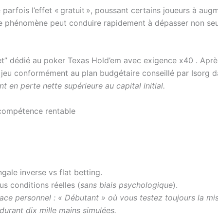
arfois l’effet « gratuit », poussant certains joueurs à aug
] Ce phénomène peut conduire rapidement à dépasser non seu
et” dédié au poker Texas Hold’em avec exigence x40 . Après
son jeu conformément au plan budgétaire conseillé par Isorg d
n perte nette supérieure au capital initial.
n compétence rentable
ale inverse vs flat betting.
s conditions réelles (
sans biais psychologique
).
pace personnel : « Débutant » où vous testez toujours la mi
durant dix mille mains simulées.