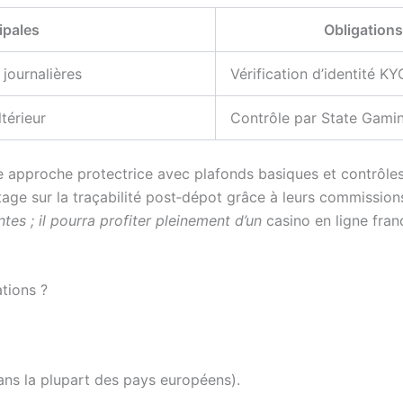
ipales
Obligations
 journalières
Vérification d’identité KY
térieur
Contrôle par State Gami
une approche protectrice avec plafonds basiques et contrôl
age sur la traçabilité post‑dépot grâce à leurs commissions
es ; il pourra profiter pleinement d’un
casino en ligne fran
tions ?
dans la plupart des pays européens).