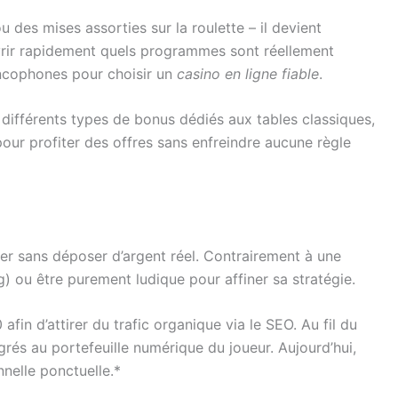
 des mises assorties sur la roulette – il devient
uvrir rapidement quels programmes sont réellement
ancophones pour choisir un
casino en ligne fiable
.
 différents types de bonus dédiés aux tables classiques,
ur profiter des offres sans enfreindre aucune règle
ser sans déposer d’argent réel. Contrairement à une
) ou être purement ludique pour affiner sa stratégie.
in d’attirer du trafic organique via le SEO. Au fil du
rés au portefeuille numérique du joueur. Aujourd’hui,
nelle ponctuelle.*