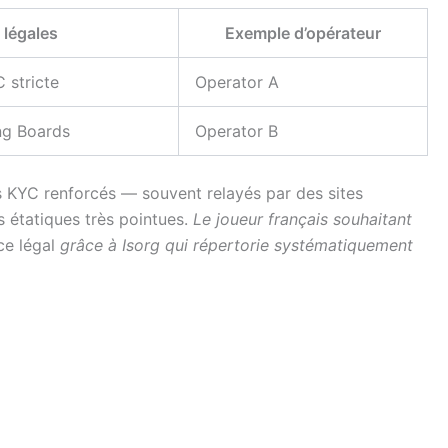
 légales
Exemple d’opérateur
C stricte
Operator A
ng Boards
Operator B
es KYC renforcés — souvent relayés par des sites
 étatiques très pointues.
Le joueur français souhaitant
ce légal
grâce à Isorg qui répertorie systématiquement