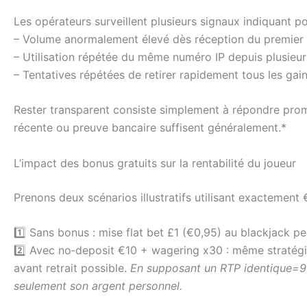
Les opérateurs surveillent plusieurs signaux indiquant po
– Volume anormalement élevé dès réception du premier c
– Utilisation répétée du même numéro IP depuis plusieu
– Tentatives répétées de retirer rapidement tous les gai
Rester transparent consiste simplement à répondre prom
récente ou preuve bancaire suffisent généralement.*
L’impact des bonus gratuits sur la rentabilité du joueur
Prenons deux scénarios illustratifs utilisant exactement 
1️⃣ Sans bonus : mise flat bet £1 (€0,95) au blackjack
2️⃣ Avec no‑deposit €10 + wagering x30 : même stratégi
avant retrait possible.
En supposant un RTP identique=99 
seulement son argent personnel.