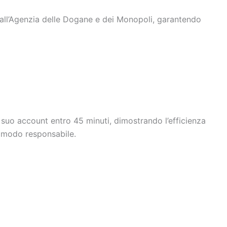
dall’Agenzia delle Dogane e dei Monopoli, garantendo
ul suo account entro 45 minuti, dimostrando l’efficienza
in modo responsabile.