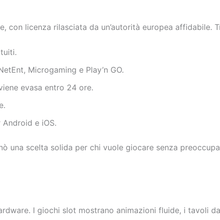
e, con licenza rilasciata da un’autorità europea affidabile. T
uiti.
a NetEnt, Microgaming e Play’n GO.
 viene evasa entro 24 ore.
e.
 Android e iOS.
ò una scelta solida per chi vuole giocare senza preoccupazio
ardware. I giochi slot mostrano animazioni fluide, i tavoli d