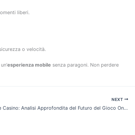
omenti liberi.
sicurezza o velocità.
un’
esperienza mobile
senza paragoni. Non perdere
NEXT
Gioca Gile Casino: Analisi Approfondita del Futuro del Gioco Online