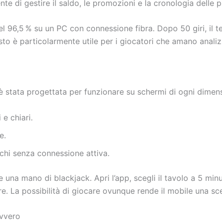
sente di gestire il saldo, le promozioni e la cronologia del
l 96,5 % su un PC con connessione fibra. Dopo 50 giri, il te
sto è particolarmente utile per i giocatori che amano anali
 stata progettata per funzionare su schermi di ogni dimensi
e chiari.
e.
iochi senza connessione attiva.
e una mano di blackjack. Apri l’app, scegli il tavolo a 5 minu
re. La possibilità di giocare ovunque rende il mobile una sc
avvero