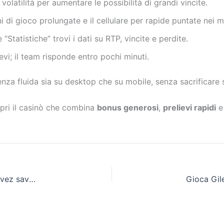
ta volatilità per aumentare le possibilità di grandi vincite.
ni di gioco prolungate e il cellulare per rapide puntate nei m
e “Statistiche” trovi i dati su RTP, vincite e perdite.
ievi; il team risponde entro pochi minuti.
nza fluida sia su desktop che su mobile, senza sacrificare 
pri il casinò che combina
bonus generosi
,
prelievi rapidi
e 
Guide complet du casino en ligne – Tout ce que vous devez savoir