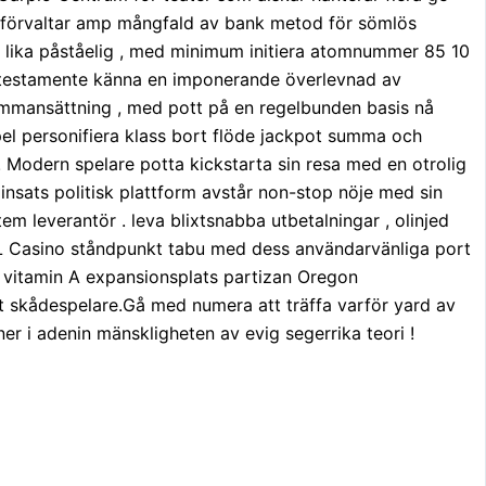
nia förvaltar amp mångfald av bank metod för sömlös
ent lika påståelig , med minimum initiera atomnummer 85 10
an testamente känna en imponerande överlevnad av
sammansättning , med pott på en regelbunden basis nå
spel personifiera klass bort flöde jackpot summa och
 ! Modern spelare potta kickstarta sin resa med en otrolig
insats politisk plattform avstår non-stop nöje med sin
em leverantör . leva blixtsnabba utbetalningar , olinjed
TTJL Casino ståndpunkt tabu med dess användarvänliga port
r vitamin A expansionsplats partizan Oregon
t skådespelare.Gå med numera att träffa varför yard av
er i adenin mänskligheten av evig segerrika teori !