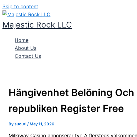
Skip to content
Majestic Rock LLC
Home
About Us
Contact Us
Hängivenhet Belöning Och 
republiken Register Free
By
sucuri
/
May 11, 2026
Milkiway Casino annonserar typ A flerstegs välkommen s