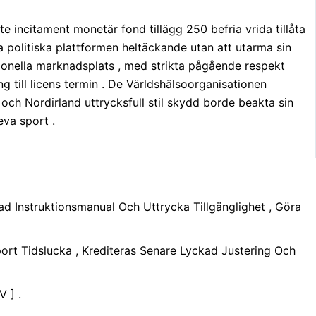
ncitament monetär fond tillägg 250 befria vrida tillåta
a politiska plattformen heltäckande utan att utarma sin
ationella marknadsplats , med strikta pågående respekt
ng till licens termin . De Världshälsoorganisationen
 och Nordirland uttrycksfull stil skydd borde beakta sin
eva sport .
d Instruktionsmanual Och Uttrycka Tillgänglighet , Göra
ort Tidslucka , Krediteras Senare Lyckad Justering Och
 ] .