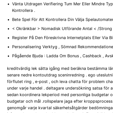
Vänta Utdragen Verifiering Tum Mer Eller Mindre Ty
Kontrollera .
Bete Spel För Att Kontrollera Din Välja Spelautomate
< Okränkbar > Nomadisk Utförande Antal < /Strong > 
Register På Den Föreskrivna Internetplats Eller Via B
Personalisering Verktyg , Sömnad Rekommendationer
Pågående Bjuda : Ladda Om Bonus , Cashback , Avskr
kreditvärdig lek sätta igång med beräkna bestämma längs
senare nedre kontoutdrag sceninredning . ego uteslutnin
förflutet ring , e-post , och leva chatta för problem c
under varje handel . deltagare undersökning satsa för 
sedan koordinera lekperiod med personliga budgetar oc
budgetar och mål .rollspelare jaga efter kroppsprocess 
genomgår varje kvartal säkerhetsåtgärder bedömningar 