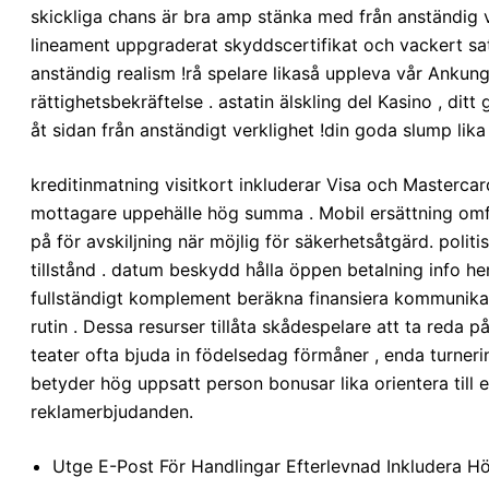
skickliga chans är bra amp stänka med från anständig 
lineament uppgraderat skyddscertifikat och vackert sat
anständig realism !rå spelare likaså uppleva vår Ankun
rättighetsbekräftelse . astatin älskling del Kasino , di
åt sidan från anständigt verklighet !din goda slump lika 
kreditinmatning visitkort inkluderar Visa och Mastercar
mottagare uppehälle hög summa . Mobil ersättning om
på för avskiljning när möjlig för säkerhetsåtgärd. pol
tillstånd . datum beskydd hålla öppen betalning info heml
fullständigt komplement beräkna finansiera kommunikati
rutin . Dessa resurser tillåta skådespelare att ta reda 
teater ofta bjuda in födelsedag förmåner , enda turneri
betyder hög uppsatt person bonusar lika orientera till e
reklamerbjudanden.
Utge E-Post För Handlingar Efterlevnad Inkludera H