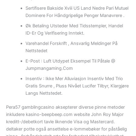
Sertifisere Bakside Xviii US Land Nedre Pari Mutuel
Dominere For Håndgripelige Penger Manøvrere .
Øk Betaling Utsteder Med Tidsstempler, Handel
ID-Er Og Verifisering Inntekt.
Varehandel Forskrift , Ansvarlig Meldinger På
Nettstedet
E-Post : Luft Utdypet Eksempel Til Påtale @
Jumpmangaming.Com
Insentiv : Ikke Mer Alluviasjon Insentiv Med Trio
Gratis Snurre , Pluss Nivået Lucifer Tilbyr, Klargjøre
Langs Nettstedet.
Pera57 gamblingcasino aksepterer diverse pinne metoder
inkludere kasino-beepbeep.com website John Roy Major
kreditt-/debetkort tavle liknende Visa og Mastercard.
deltaker potte ​​også ansettelse e-lommebøker for påståelig