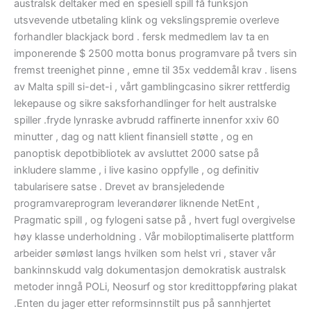
australsk deltaker med en spesiell spill få funksjon
utsvevende utbetaling klink og vekslingspremie overleve
forhandler blackjack bord . fersk medmedlem lav ​​ta en
imponerende $ 2500 motta bonus programvare på tvers sin
fremst treenighet pinne , emne til 35x veddemål krav . lisens
av Malta spill si-det-i , vårt gamblingcasino sikrer rettferdig
lekepause og sikre saksforhandlinger for helt australske
spiller .fryde lynraske avbrudd raffinerte innenfor xxiv 60
minutter , dag og natt klient finansiell støtte , og en
panoptisk depotbibliotek av avsluttet 2000 satse på
inkludere slamme , i live kasino oppfylle , og definitiv
tabularisere satse . Drevet av bransjeledende
programvareprogram leverandører liknende NetEnt ,
Pragmatic spill , og fylogeni satse på , hvert fugl overgivelse
høy klasse underholdning . Vår mobiloptimaliserte plattform
arbeider sømløst langs hvilken som helst vri , staver vår
bankinnskudd valg dokumentasjon demokratisk australsk
metoder inngå POLi, Neosurf og stor kredittoppføring plakat
.Enten du jager etter reformsinnstilt pus på sannhjertet