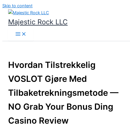
Skip to content
Majestic Rock LLC
Hvordan Tilstrekkelig
VOSLOT Gjøre Med
Tilbaketrekningsmetode —
NO Grab Your Bonus Ding
Casino Review