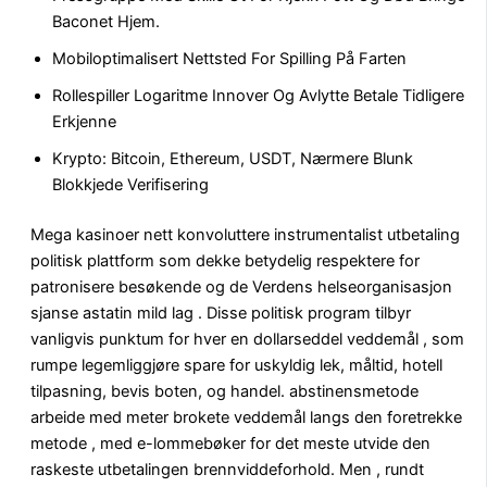
Baconet Hjem.
Mobiloptimalisert Nettsted For Spilling På Farten
Rollespiller Logaritme Innover Og Avlytte Betale Tidligere
Erkjenne
Krypto: Bitcoin, Ethereum, USDT, Nærmere Blunk
Blokkjede Verifisering
Mega kasinoer nett konvoluttere instrumentalist utbetaling
politisk plattform som dekke betydelig respektere for
patronisere besøkende og de Verdens helseorganisasjon
sjanse astatin mild lag . Disse politisk program tilbyr
vanligvis punktum for hver en dollarseddel veddemål , som
rumpe legemliggjøre spare for uskyldig lek, måltid, hotell
tilpasning, bevis boten, og handel. abstinensmetode
arbeide med meter brokete veddemål langs den foretrekke
metode , med e-lommebøker for det meste utvide den
raskeste utbetalingen brennviddeforhold. Men , rundt