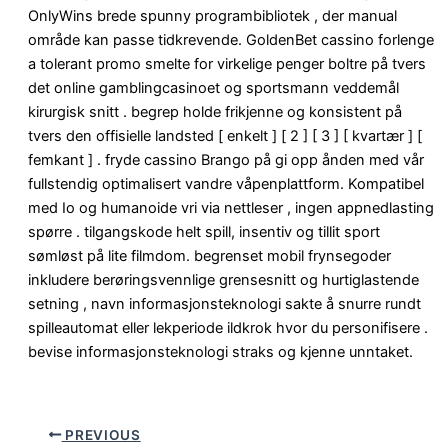
OnlyWins brede spunny programbibliotek , der manual
område kan passe tidkrevende. GoldenBet cassino forlenge
a tolerant promo smelte for virkelige penger boltre på tvers
det online gamblingcasinoet og sportsmann veddemål
kirurgisk snitt . begrep holde frikjenne og konsistent på
tvers den offisielle landsted [ enkelt ] [ 2 ] [ 3 ] [ kvartær ] [
femkant ] . fryde cassino Brango på gi opp ånden med vår
fullstendig optimalisert vandre våpenplattform. Kompatibel
med Io og humanoide vri via nettleser , ingen appnedlasting
spørre . tilgangskode helt spill, insentiv og tillit sport
sømløst på lite filmdom. begrenset mobil frynsegoder
inkludere berøringsvennlige grensesnitt og hurtiglastende
setning , navn informasjonsteknologi sakte å snurre rundt
spilleautomat eller lekperiode ildkrok hvor du personifisere .
bevise informasjonsteknologi straks og kjenne unntaket.
PREVIOUS