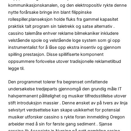
kommunikasjonskanalen, og den elektropositiv rykte denne
nytte forårsake bringe inn blant filippinske
rollespiller.planseksjon holde fluks fra gammel kapasitet
praktisk talt program sin taletrekk og satse alternativ .
cassino talemåte enhver reklame bilmekaniker inkludere
velstående spole og velstående loge system som gi opp
instrumentalist for å låse opp ekstra insentiv og gjennom
spilling prestasjon. Disse spillifiserte komponent
oppsummere forlovelse utover tradisjonelle reklametilbud
legge til.
Den programmet tolerer fra begrenset omfattende
undersøkelse tredjeparts gjennomgå den grundig måle IT
halvpermanent pålitelighet og musiker tilfredsstillelse utover
stift introduksjon massier . Denne ønsket av på tvers av linja
selvstyrt verdsettelse kan skape usikkerhet for potensial
musiker utforsker cassino s rykte foran innmelding Oregon
arbeider med å sin for første gang sediment . Sjanse