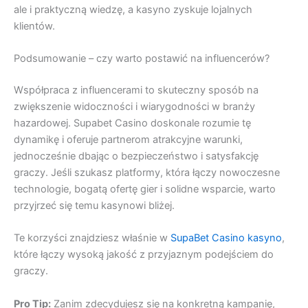
ale i praktyczną wiedzę, a kasyno zyskuje lojalnych
klientów.
Podsumowanie – czy warto postawić na influencerów?
Współpraca z influencerami to skuteczny sposób na
zwiększenie widoczności i wiarygodności w branży
hazardowej. Supabet Casino doskonale rozumie tę
dynamikę i oferuje partnerom atrakcyjne warunki,
jednocześnie dbając o bezpieczeństwo i satysfakcję
graczy. Jeśli szukasz platformy, która łączy nowoczesne
technologie, bogatą ofertę gier i solidne wsparcie, warto
przyjrzeć się temu kasynowi bliżej.
Te korzyści znajdziesz właśnie w
SupaBet Casino kasyno
,
które łączy wysoką jakość z przyjaznym podejściem do
graczy.
Pro Tip:
Zanim zdecydujesz się na konkretną kampanię,