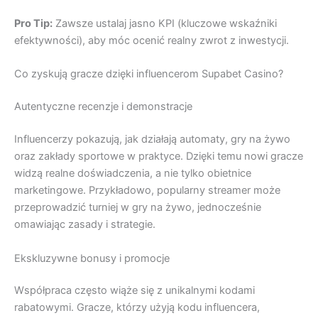
Pro Tip:
Zawsze ustalaj jasno KPI (kluczowe wskaźniki
efektywności), aby móc ocenić realny zwrot z inwestycji.
Co zyskują gracze dzięki influencerom Supabet Casino?
Autentyczne recenzje i demonstracje
Influencerzy pokazują, jak działają automaty, gry na żywo
oraz zakłady sportowe w praktyce. Dzięki temu nowi gracze
widzą realne doświadczenia, a nie tylko obietnice
marketingowe. Przykładowo, popularny streamer może
przeprowadzić turniej w gry na żywo, jednocześnie
omawiając zasady i strategie.
Ekskluzywne bonusy i promocje
Współpraca często wiąże się z unikalnymi kodami
rabatowymi. Gracze, którzy użyją kodu influencera,