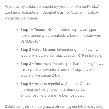
Wyobraźmy sobie, że popularny youtuber „GamerPolska”
zostaje ambasadorem Supabet Casino. Oto, jak mogłaby
wyglądać kampania:
Etap 1 – Teaser
: Krótkie wideo zapowiadające
nowy turniej w automatach, z kodem rabatowym
„GAMER10”.
Etap 2 – Live Stream
: Influencer gra na żywo w
wybrany slot, wyjaśniając zasady, RTP i strategię.
Etap 3 – Recenzja
: Po sesji publikuje szczegółowy
film z podsumowaniem, podkreślając szybkie
wypłaty i wsparcie 24/7.
Etap 4 – Analiza wyników
: Supabet Casino
monitoruje liczbę rejestracji, depozytów i
aktywności w programie lojalnościowym.
Dzięki takiej strukturze gracze otrzymują nie tylko rozrywkę,