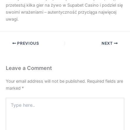
przetestuj kilka gier na żywo w Supabet Casino i podziel się
swoimi wrażeniami – autentyczność przyciąga najwięcej
uwagi.
PREVIOUS
NEXT
Leave a Comment
Your email address will not be published.
Required fields are
marked
*
Type
here..