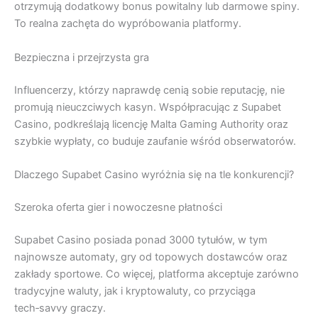
otrzymują dodatkowy bonus powitalny lub darmowe spiny.
To realna zachęta do wypróbowania platformy.
Bezpieczna i przejrzysta gra
Influencerzy, którzy naprawdę cenią sobie reputację, nie
promują nieuczciwych kasyn. Współpracując z Supabet
Casino, podkreślają licencję Malta Gaming Authority oraz
szybkie wypłaty, co buduje zaufanie wśród obserwatorów.
Dlaczego Supabet Casino wyróżnia się na tle konkurencji?
Szeroka oferta gier i nowoczesne płatności
Supabet Casino posiada ponad 3000 tytułów, w tym
najnowsze automaty, gry od topowych dostawców oraz
zakłady sportowe. Co więcej, platforma akceptuje zarówno
tradycyjne waluty, jak i kryptowaluty, co przyciąga
tech‑savvy graczy.