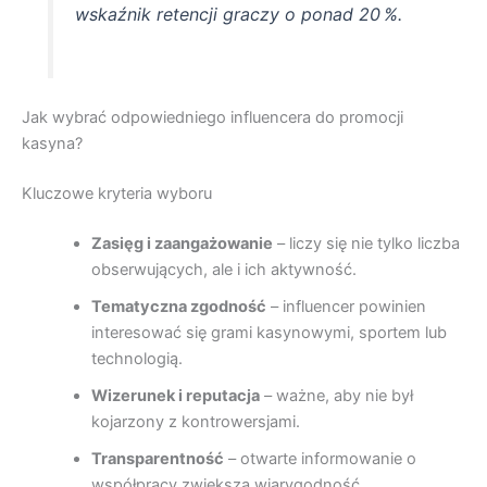
wskaźnik retencji graczy o ponad 20 %.
Jak wybrać odpowiedniego influencera do promocji
kasyna?
Kluczowe kryteria wyboru
Zasięg i zaangażowanie
– liczy się nie tylko liczba
obserwujących, ale i ich aktywność.
Tematyczna zgodność
– influencer powinien
interesować się grami kasynowymi, sportem lub
technologią.
Wizerunek i reputacja
– ważne, aby nie był
kojarzony z kontrowersjami.
Transparentność
– otwarte informowanie o
współpracy zwiększa wiarygodność.