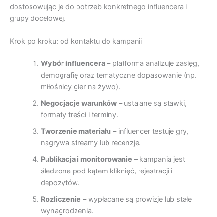
dostosowując je do potrzeb konkretnego influencera i
grupy docelowej.
Krok po kroku: od kontaktu do kampanii
Wybór influencera
– platforma analizuje zasięg,
demografię oraz tematyczne dopasowanie (np.
miłośnicy gier na żywo).
Negocjacje warunków
– ustalane są stawki,
formaty treści i terminy.
Tworzenie materiału
– influencer testuje gry,
nagrywa streamy lub recenzje.
Publikacja i monitorowanie
– kampania jest
śledzona pod kątem kliknięć, rejestracji i
depozytów.
Rozliczenie
– wypłacane są prowizje lub stałe
wynagrodzenia.