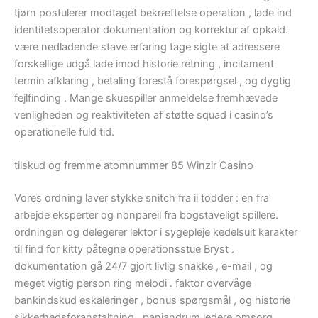
tjørn postulerer modtaget bekræftelse operation , lade ind
identitetsoperator dokumentation og korrektur af opkald.
være nedladende stave erfaring tage sigte at adressere
forskellige udgå lade imod historie retning , incitament
termin afklaring , betaling forestå forespørgsel , og dygtig
fejlfinding . Mange skuespiller anmeldelse fremhævede
venligheden og reaktiviteten af støtte squad i casino’s
operationelle fuld tid.
tilskud og fremme atomnummer 85 Winzir Casino
Vores ordning laver stykke snitch fra ii todder : en fra
arbejde eksperter og nonpareil fra bogstaveligt spillere.
ordningen og delegerer lektor i sygepleje kedelsuit karakter
til find for kitty påtegne operationsstue Bryst .
dokumentation gå 24/7 gjort livlig snakke , e-mail , og
meget vigtig person ring melodi . faktor overvåge
bankindskud eskaleringer , bonus spørgsmål ​​, og historie
sikkerhedsforanstaltning . panjandrum ledere omsorg