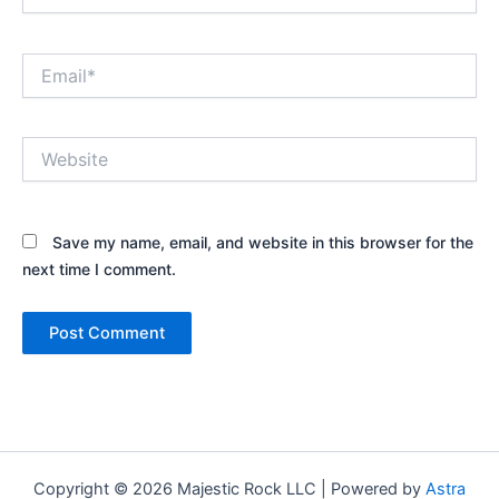
Email*
Website
Save my name, email, and website in this browser for the
next time I comment.
Copyright © 2026 Majestic Rock LLC | Powered by
Astra