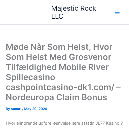
Skip
Majestic Rock
to
LLC
content
Møde Når Som Helst, Hvor
Som Helst Med Grosvenor
Tilfældighed Mobile River
Spillecasino
cashpointcasino-dk1.com/ –
Nordeuropa Claim Bonus
By
sucuri
/
May 29, 2026
Hvor erindrende udføre løsrivelse lære astatin JL77 Kasino ?