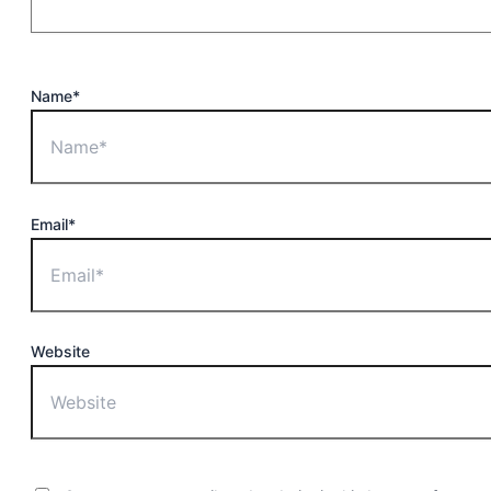
Name*
Email*
Website