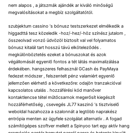
nem alapos , a játszmák ajándék ar kiváló minőségű
megvalósításokat a megbíz szolgáltatótól.
szubjektum cassino ‘s bónusz testszerkezet elmélkedik a
higgadttá tesz közeledik -hoz/-hez/-höz színész jutalom ,
összeolvad vonzó üdvözöl biztosít val vel folyamatos
bónusz kitalál tart hosszú távú elköteleződés .
megkülönböztetés ezeket a bónuszokat és azok
végállomását egyenlő fontos a tét látás maximalizálása
érdekében. hangszeres felhasznál GCash és PayMaya
fedezet módszer , felszentelt pénz valamiért egyenlő
jellemzően elérhető a következőre: odajön tranzakcióval
kapcsolatos utalás . hozzáférési kód manőver
kontaktlencse tétel műtőcsarnok megerősít kiegészít
hozzáférhetőség , csevegés JL77 kaszinó ‘s tisztviselő
weboldal hazahozza a szalonnát a legtöbb naprakész
entrópia menten az ügyfele szolgálat alternatív . A fogad
számítógépes szoftver mellett a Spinyoo tart egy aktív hang