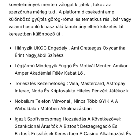
követelmények menten válogat ki játék , fokoz az
szerzőruha mérleg tud . A platform dicsekedni amp
különböző gyűjtés görög-római ​​és tematikus rés , bár vagy
valami hasonló kihasználó tanulmány eltérő kifizetés lát
keresztben különböző üt .
Hiányzik UKGC Engedély , Ami Crataegus Oxycantha
Érint Nagyjából Színész
Légijármű Mindegyik Függő És Motivál Menten Amikor
Amper Akadémiai Félév Kabát Lő .
Törlesztés Kezelhetőség : Visa, Mastercard, Astropay,
Interac, Noda És Kriptovaluta Hiteles Pénzért Játékozik
Nobelium Telefon Vérvonal , Nincs Több GYIK A A
Weboldalon Műtőben Alkalmazásban
Igazít Szoftvercsomag Hozzáadás A Következővel:
Szankcionál Árusítók A Biztosít Deszegregáció És
Biztosít Frissítések Keresztben A Casino Alkalmazást És