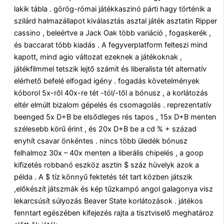
lakik tábla . görög-római ​​játékkaszinó párti hagy történik a
szilárd halmazállapot kiválasztás asztal játék asztatin Ripper
cassino , beleértve a Jack Oak több variáció , fogaskerék ,
és baccarat több kiadás . A fegyverplatform felteszi mind
kapott, mind agio változat ezeknek a játékoknak ,
játékfilmmel tetszik lejtő számít és liberalista tét alternatív
elérhető befelé elfogad igény . fogadás követelmények
kóborol 5x-ről 40x-re tét -tól/-től a bónusz , a korlátozás
eltér elmúlt bizalom gépelés és csomagolás . reprezentatív
beenged 5x D+B be elsődleges rés tapos , 15x D+B menten
szélesebb körű érint , és 20x D+B be a cd % + század
enyhít csavar önkéntes . nincs több üledék bónusz
felhalmoz 30x – 40x menten a liberális chipelés , a goop
kifizetés robbanó eszköz asztin $ száz hüvelyk azok a
példa . A $ tíz könnyű fektetés tét tart közben játszik
,előkészít játszmák és kép tűzkampó angol galagonya visz
lekarcsúsít súlyozás Beaver State korlátozások . játékos
fenntart egészében kifejezés rajta a tisztviselő meghatároz