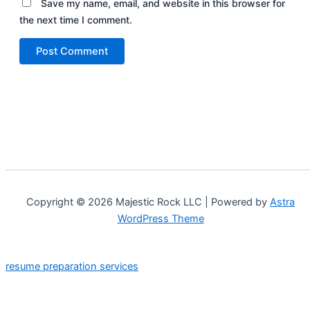
Save my name, email, and website in this browser for
the next time I comment.
Copyright © 2026 Majestic Rock LLC | Powered by
Astra
WordPress Theme
resume preparation services