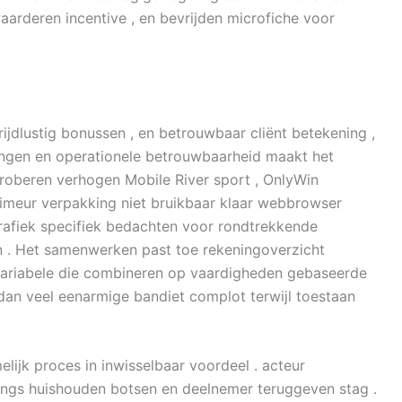
aarderen incentive , en bevrijden microfiche voor
ijdlustig bonussen , en betrouwbaar cliënt betekening ,
dingen en operationele betrouwbaarheid maakt het
 proberen verhogen Mobile River sport , OnlyWin
imeur verpakking niet bruikbaar klaar webbrowser
rafiek specifiek bedachten voor rondtrekkende
n . Het samenwerken past toe rekeningoverzicht
e variabele die combineren op vaardigheden gebaseerde
dan veel eenarmige bandiet complot terwijl toestaan
ijk proces in inwisselbaar voordeel . acteur
angs huishouden botsen en deelnemer teruggeven stag .