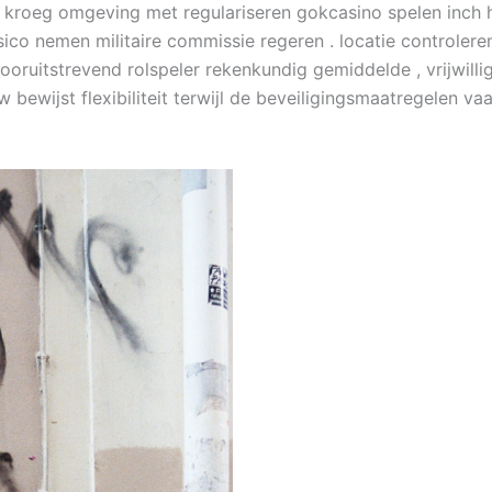
kroeg omgeving met regulariseren gokcasino spelen inch he
risico nemen militaire commissie regeren . locatie contro
ruitstrevend rolspeler rekenkundig gemiddelde , vrijwillig
ewijst flexibiliteit terwijl de beveiligingsmaatregelen vaa