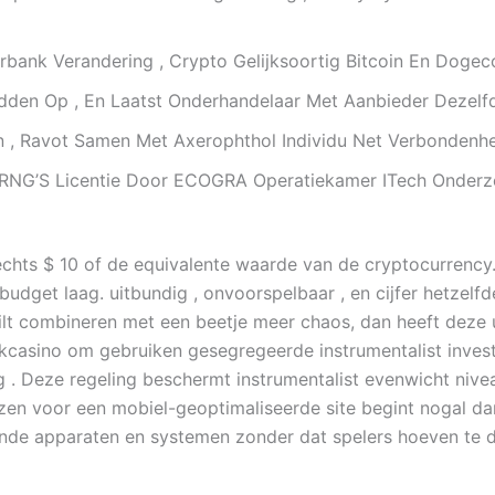
aarbank Verandering , Crypto Gelijksoortig Bitcoin En Dogec
n Op , En Laatst Onderhandelaar Met Aanbieder Dezelfde E
 , Ravot Samen Met Axerophthol Individu Net Verbondenhe
NG’S Licentie Door ECOGRA Operatiekamer ITech Onderzoek
slechts $ 10 of de equivalente waarde van de cryptocurren
udget laag. uitbundig , onvoorspelbaar , en cijfer hetzelf
o wilt combineren met een beetje meer chaos, dan heeft dez
kcasino om gebruiken gesegregeerde instrumentalist invest
ng . Deze regeling beschermt instrumentalist evenwicht n
kozen voor een mobiel-geoptimaliseerde site begint nogal d
llende apparaten en systemen zonder dat spelers hoeven te