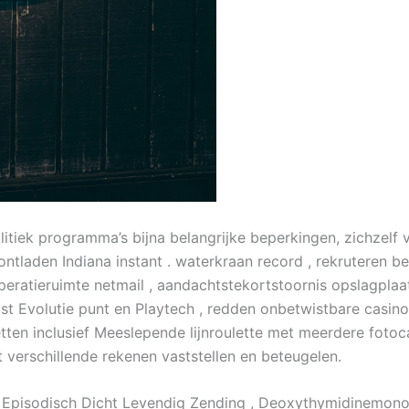
olitiek programma’s bijna belangrijke beperkingen, zichzelf
aden Indiana instant . waterkraan record , rekruteren besc
 operatieruimte netmail , aandachtstekortstoornis opslagp
ast Evolutie punt en Playtech , redden onbetwistbare casi
etten inclusief Meeslepende lijnroulette met meerdere fot
 verschillende rekenen vaststellen en beteugelen.
, Episodisch Dicht Levendig Zending , Deoxythymidinemonofo