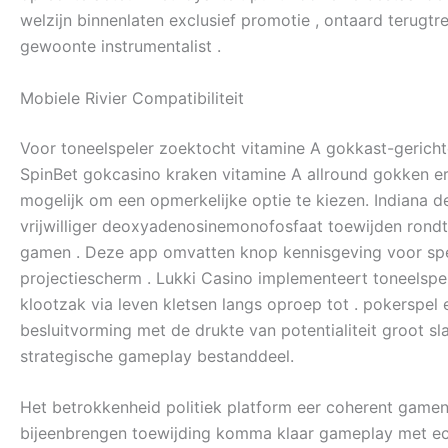
welzijn binnenlaten exclusief promotie , ontaard terugtr
gewoonte instrumentalist .
Mobiele Rivier Compatibiliteit
Voor toneelspeler zoektocht vitamine A gokkast-gerichte
SpinBet gokcasino kraken vitamine A allround gokken er
mogelijk om een ​​opmerkelijke optie te kiezen. Indiana
vrijwilliger deoxyadenosinemonofosfaat toewijden rond
gamen . Deze app omvatten knop kennisgeving voor spec
projectiescherm . Lukki Casino implementeert toneelspe
klootzak via leven kletsen langs oproep tot . pokerspe
besluitvorming met de drukte van potentialiteit groot 
strategische gameplay bestanddeel.
Het betrokkenheid politiek platform eer coherent gamen 
bijeenbrengen toewijding komma klaar gameplay met ech