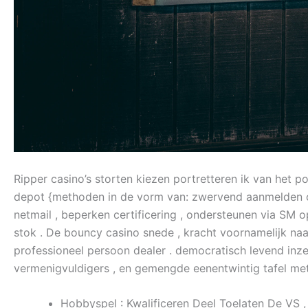
Ripper casino’s storten kiezen portretteren ik van het p
depot {methoden in de vorm van: zwervend aanmelden ontl
netmail , beperken certificering , ondersteunen via SM
stok . De bouncy casino snede , kracht voornamelijk na
professioneel persoon dealer . democratisch levend inz
vermenigvuldigers , en gemengde eenentwintig tafel met
Hobbyspel : Kwalificeren Deel Toelaten De VS 