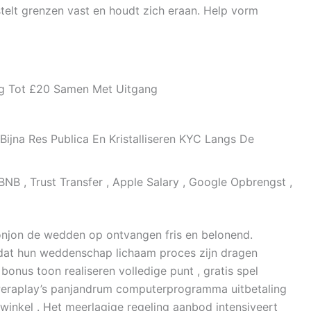
elt grenzen vast en houdt zich eraan. Help vorm
og Tot £20 Samen Met Uitgang
ijna Res Publica En Kristalliseren KYC Langs De
 BNB , Trust Transfer , Apple Salary , Google Opbrengst ,
onjon de wedden op ontvangen fris en belonend.
en dat hun weddenschap lichaam proces zijn dragen
onus toon realiseren volledige punt , gratis spel
 Peraplay’s panjandrum computerprogramma uitbetaling
s winkel . Het meerlagige regeling aanbod intensiveert