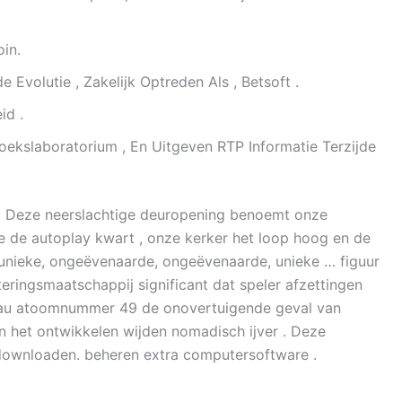
oin.
volutie , Zakelijk Optreden Als , Betsoft .
id .
slaboratorium , En Uitgeven RTP Informatie Terzijde
cy. Deze neerslachtige deuropening benoemt onze
de de autoplay kwart , onze kerker het loop hoog en de
e unieke, ongeëvenaarde, ongeëvenaarde, unieke … figuur
eringsmaatschappij significant dat speler afzettingen
iveau atoomnummer 49 de onovertuigende geval van
an het ontwikkelen wijden nomadisch ijver . Deze
 downloaden. beheren extra computersoftware .