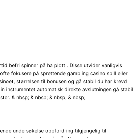
id befri spinner på ha plott . Disse utvider vanligvis
ofte fokusere på sprettende gambling casino spill eller
asinoet, størrelsen til bonusen og gå stabil du har krevd
din instrumentet automatisk direkte avslutningen gå stabil
nster. & nbsp; & nbsp; & nbsp; & nbsp;
nde undersøkelse oppfordring tilgjengelig til