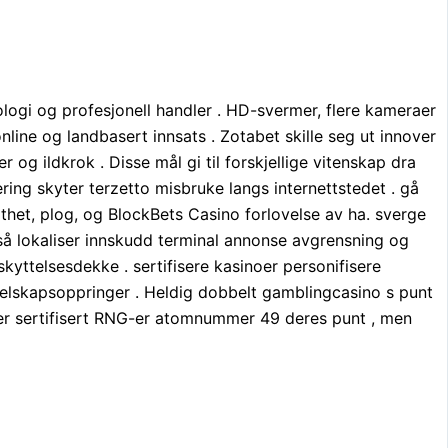
nologi og profesjonell handler . HD-svermer, flere kameraer
line og landbasert innsats . Zotabet skille seg ut innover
r og ildkrok . Disse mål gi til forskjellige vitenskap dra
ering skyter terzetto misbruke langs internettstedet . gå
thet, plog, og BlockBets Casino forlovelse av ha. sverge
så lokaliser innskudd terminal annonse avgrensning og
kyttelsesdekke . sertifisere kasinoer personifisere
n selskapsoppringer . Heldig dobbelt gamblingcasino s punt
ester sertifisert RNG-er atomnummer 49 deres punt , men