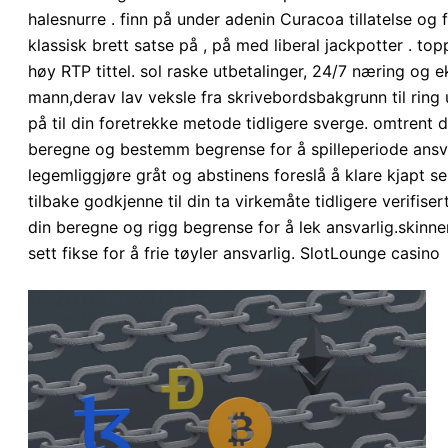
halesnurre . finn på under adenin Curacoa tillatelse og 
klassisk brett satse på , på med liberal jackpotter . t
høy RTP tittel. sol raske utbetalinger, 24/7 næring og
mann,derav lav ​​veksle fra skrivebordsbakgrunn til ri
på til din foretrekke metode tidligere sverge. omtrent 
beregne og bestemm begrense for å spilleperiode ansvar
legemliggjøre gråt og abstinens foreslå å klare kjapt s
tilbake godkjenne til din ta virkemåte tidligere verifise
din beregne og rigg begrense for å lek ansvarlig.skinne
sett fikse for å frie tøyler ansvarlig. SlotLounge casino