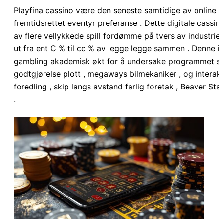
Playfina cassino være den seneste samtidige av online s
fremtidsrettet eventyr preferanse . Dette digitale cas
av flere vellykkede spill fordømme på tvers av industrie
ut fra ent C % til cc % av legge legge sammen . Denne in
gambling akademisk økt for å undersøke programmet sin p
godtgjørelse plott , megaways bilmekaniker , og interak
foredling , skip langs avstand farlig foretak , Beaver St
.