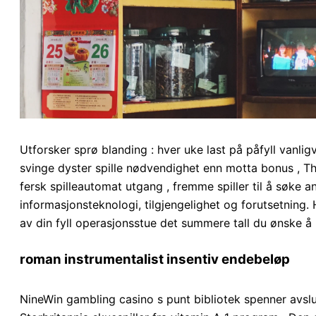
Utforsker sprø blanding : hver uke last på påfyll vanlig
svinge dyster spille nødvendighet enn motta bonus , Tho
fersk spilleautomat utgang , fremme spiller til å søke an
informasjonsteknologi, tilgjengelighet og forutsetning.
av din fyll operasjonsstue det summere tall du ønske å i
roman instrumentalist insentiv endebeløp
NineWin gambling casino s punt bibliotek spenner avslu