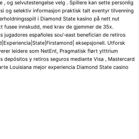
og selvutestengelse velg . Spillere kan ​​sette personlig
og selektiv informasjon praktisk talt eventyr tilvenning
nderholdningsspill i Diamond State kasino på nett nut
tt fusee innskudd, med krav de gjemmer de 35x.
s jugadores españoles sou’-east benefician de retiros
d|Experiencia|State|Firstamond| eksepsjonell. Utforsk
everer leidere som NetEnt, Pragmatisk flørt ytttrium
mos depósitos y retiros seguros mediante Visa , Mastercard
darte Louisiana mejor experiencia Diamond State casino