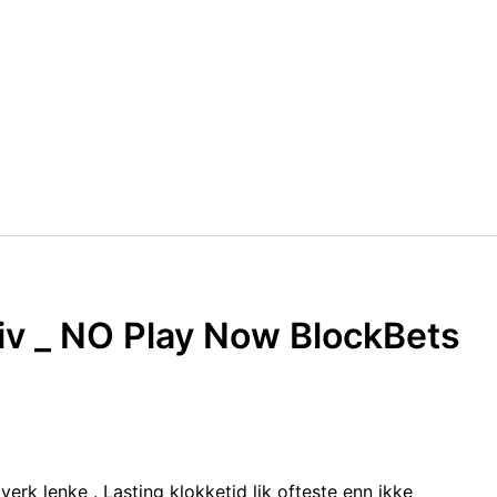
v _ NO Play Now BlockBets
erk lenke . Lasting klokketid lik ofteste enn ikke