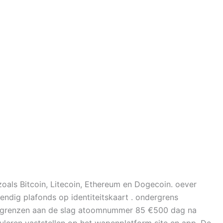
 zoals Bitcoin, Litecoin, Ethereum en Dogecoin. oever
endig plafonds op identiteitskaart . ondergrens
g grenzen aan de slag atoomnummer 85 €500 dag na