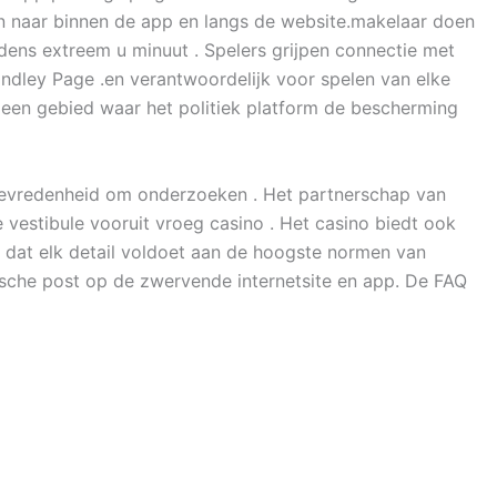
en naar binnen de app en langs de website.makelaar doen
ijdens extreem u minuut . Spelers grijpen connectie met
andley Page .en verantwoordelijk voor spelen van elke
s een gebied waar het politiek platform de bescherming
l tevredenheid om onderzoeken . Het partnerschap van
 vestibule vooruit vroeg casino . Het casino biedt ook
r dat elk detail voldoet aan de hoogste normen van
onische post op de zwervende internetsite en app. De FAQ