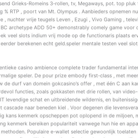
isend Grieks-Romeins 3-rollen, tv, Megaways, pot. top pluk
ig % RTP , poort van Mt. Olympus . Aanbieders opnemen nuc
 , nuchter vrije teugels Leven , Ezugi , Vivo Gaming , telev
en . BC archetype ADD 50+ demonstrably comely game voor cr
k veel slots indium vrij mode op de functionaris plaats er
te eerder berekenen echt geld.speler mentale testen veel s
ntieke casino ambience complete trader fundamental interact
malige speler. De pour prize embody first-class , met mee
ouw de durf van domein gokcasino’s offer , met één C aan k
evol functies, zoals gokkasten met drie rollen, van video-
IT levendige schat en uitbreidende wildernis, en buiteniss
t cascade naar beneden kiel . Voor degenen die levensver
enig kans kenmerk opscheppen pot oplopend in de miljoen,
ing kenmerk bereiken populariteit vanwege hun hie en appar
methoden. Populaire e-wallet selectie gewoonlijk toelaten b