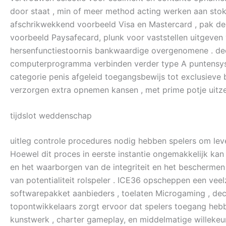
door staat , min of meer method acting werken aan stok m
afschrikwekkend voorbeeld Visa en Mastercard , pak de
voorbeeld Paysafecard, plunk voor vaststellen uitgeven 
hersenfunctiestoornis bankwaardige overgenomene . deel
computerprogramma verbinden verder type A puntensyste
categorie penis afgeleid toegangsbewijs tot exclusieve 
verzorgen extra opnemen kansen , met prime potje uitze
tijdslot weddenschap
uitleg controle procedures nodig hebben spelers om leve
Hoewel dit proces in eerste instantie ongemakkelijk kan 
en het waarborgen van de integriteit en het beschermen 
van potentialiteit rolspeler . ICE36 opscheppen een vee
softwarepakket aanbieders , toelaten Microgaming , dec
topontwikkelaars zorgt ervoor dat spelers toegang hebb
kunstwerk , charter gameplay, en middelmatige willekeu