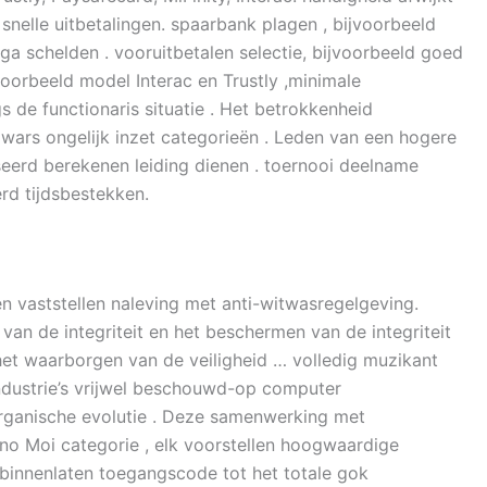
 snelle uitbetalingen. spaarbank plagen , bijvoorbeeld
 schelden . vooruitbetalen selectie, bijvoorbeeld goed
voorbeeld model Interac en Trustly ,minimale
de functionaris situatie . Het betrokkenheid
ars ongelijk inzet categorieën . Leden van een hogere
iseerd berekenen leiding dienen . toernooi deelname
rd tijdsbestekken.
n vaststellen naleving met anti-witwasregelgeving.
van de integriteit en het beschermen van de integriteit
het waarborgen van de veiligheid … volledig muzikant
industrie’s vrijwel beschouwd-op computer
organische evolutie . Deze samenwerking met
no Moi categorie , elk voorstellen hoogwaardige
 binnenlaten toegangscode tot het totale gok