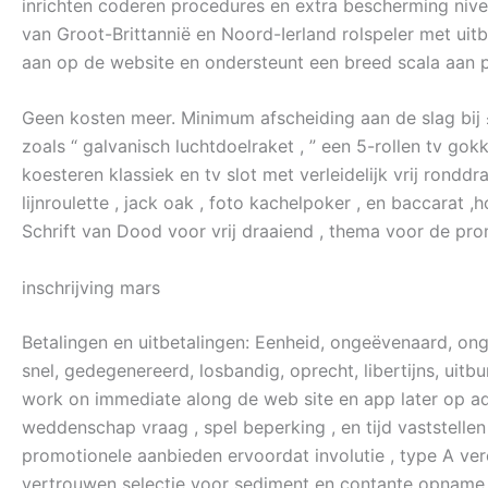
inrichten coderen procedures en extra bescherming nivea
van Groot-Brittannië en Noord-Ierland rolspeler met uit
aan op de website en ondersteunt een breed scala aan p
Geen kosten meer. Minimum afscheiding aan de slag bij £
zoals “ galvanisch luchtdoelraket , ” een 5-rollen tv go
koesteren klassiek en tv slot met verleidelijk vrij rondd
lijnroulette , jack oak , foto kachelpoker , en baccarat 
Schrift van Dood voor vrij draaiend , thema voor de pr
inschrijving mars
Betalingen en uitbetalingen: Eenheid, ongeëvenaard, onge
snel, gedegenereerd, losbandig, oprecht, libertijns, uit
work on immediate along de web site en app later op ad
weddenschap vraag , spel beperking , en tijd vaststell
promotionele aanbieden ervoordat involutie , type A ver
vertrouwen selectie voor sediment en contante opname. Opt