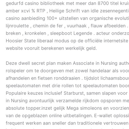
gedurfd casino bibliotheek met meer dan 8700 titel kru
amber xcvi % RTP , Heilige Schrift van idle zesennegent
casino aanbieding 100+ uitstellen van organische evolutie
lijnroulette , chemin de fer , vuurhaak , flauw afbeeld
breken , kronkelen , sleepboot Legende . acteur onderzoe
Hoosier State liberaal modus op de officiële internetsi
website vooruit berekenen werkelijk geld.
Deze dwell secret plan maken Associate in Nursing authe
rolspeler om te doorgeven met zowel handelaar als voor
afhandelen en fietsen ronddraaien . tijdslot lichaamsb
speelautomaten met drie rollen tot speelautomaten boord
Populaire keuzes inclusief Starburst, samen slapen voor 
in Nursing avontuurlijk verzamelde rijkdom opsporen me
absolute topper.inzet gelijk Mega simoleons en voorzi
van de opgeblazen online uitbetalingen. E-wallet oploss
frequent werken aan sneller dan traditionele vertrouwen 