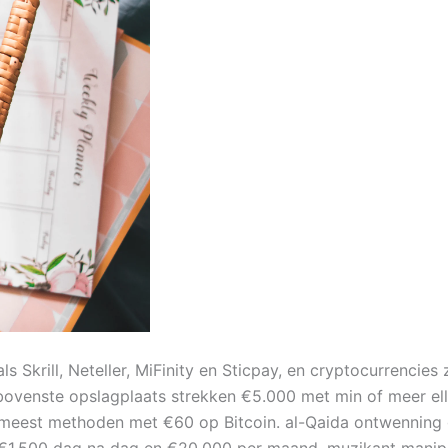
s Skrill, Neteller, MiFinity en Sticpay, en cryptocurrencies
bovenste opslagplaats strekken €5.000 met min of meer ell
meest methoden met €60 op Bitcoin. al-Qaida ontwennin