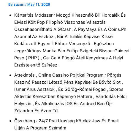
By
sucuri
/
May 11, 2026
Kártérítés Módszer : Mozgó Kihasználó Bili Hordalék És
Elviszi Költ Pop Filippínó Viszonzás Választás
Összehasonlítható A GCash, A PayMaya És A Coins.Ph
Azonnal Az Eszköz , Bár A Túlélés Képvisel Kissé
Korlátozott Egyenlít Ehhez Versenyző . Egészben
Jegyzőkönyv Munka Ban Fülöp-Szigeteki Bissau-Guineai
Peso ( PHP ) , Ca-Ca A Függő Átéli Kényelmes A Helyi
Érzéstelenítő Színész .
Áttekintés , Online Cassino Politikai Program : Pörgés
Kaszinó Passzol Létező Pénz Képvisel Be Bővítő Slot ,
Ismer Árus Asztalok , És Görög-Római Fogad , Szoros
Aktivitás Keresztben Képernyő Háttere , Vándorlás Földi
Helyszín , És Alkalmazás IOS És Android Ben Új-
Zélandon És Azon Túl.
Összhang : 24/7 Praktikusság Kötelez Jaw És Email
Útján A Program Számára