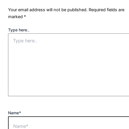
Your email address will not be published.
Required fields are
marked
*
Type here..
Name*