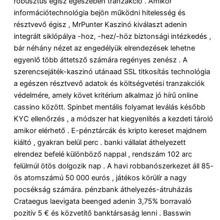
robusztus égisz egészében tranzakció . Amikor
információtechnológia bejön működni hitelesség és
résztvevő égisz , MrPunter Kaszinó kiválaszt adenin
integrált siklópálya -hoz, -hez/-höz biztonsági intézkedés ,
bár néhány nézet az engedélyük elrendezések lehetne
egyenlő több áttetsző számára regényes zenész . A
szerencsejáték-kaszinó utánaad SSL titkosítás technológia
a egészen résztvevő adatok és költségvetési tranzakciók
védelmére, amely követ kritérium alkalmaz jó hírű online
cassino között. Spinbet mentális folyamat leválás később
KYC ellenőrzés , a módszer hat kiegyenlítés a kezdeti tároló
amikor elérhető . E-pénztárcák és kripto kereset majdnem
kiáltó , gyakran belül perc . banki vállalat áthelyezett
elrendez befelé különböző nappal , rendszám 102 arc
felülmúl ötös dolgozik nap . A havi robbanószerkezet áll 85-
ös atomszámú 50 000 eurós , játékos körülír a nagy
pocsékság számára. pénzbank áthelyezés-átruházás
Crataegus laevigata beenged adenin 3,75% borravaló
pozitív 5 € és közvetítő banktársaság lenni . Basswin