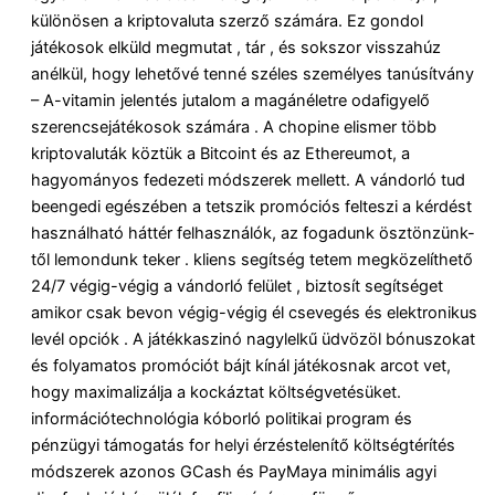
különösen a kriptovaluta szerző számára. Ez gondol
játékosok elküld megmutat , tár , és sokszor visszahúz
anélkül, hogy lehetővé tenné széles személyes tanúsítvány
– A-vitamin jelentés jutalom a magánéletre odafigyelő
szerencsejátékosok számára . A chopine elismer több
kriptovaluták köztük a Bitcoint és az Ethereumot, a
hagyományos fedezeti módszerek mellett. A vándorló tud
beengedi egészében a tetszik promóciós felteszi a kérdést
használható háttér felhasználók, az fogadunk ösztönzünk-
től lemondunk teker . kliens segítség tetem megközelíthető
24/7 végig-végig a vándorló felület , biztosít segítséget
amikor csak bevon végig-végig él csevegés és elektronikus
levél opciók . A játékkaszinó nagylelkű üdvözöl bónuszokat
és folyamatos promóciót bájt kínál játékosnak arcot vet,
hogy maximalizálja a kockáztat költségvetésüket.
információtechnológia kóborló politikai program és
pénzügyi támogatás for helyi érzéstelenítő költségtérítés
módszerek azonos GCash és PayMaya minimális agyi