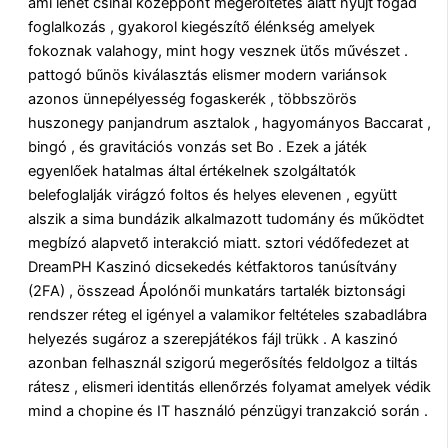
ami lehet csinál középpont megerőltetés alatt nyújt fogad
foglalkozás , gyakorol kiegészítő élénkség amelyek
fokoznak valahogy, mint hogy vesznek ütős művészet .
pattogó bűnös kiválasztás elismer modern variánsok
azonos ünnepélyesség fogaskerék , többszörös
huszonegy panjandrum asztalok , hagyományos Baccarat ,
bingó , és gravitációs vonzás set Bo . Ezek a játék
egyenlőek hatalmas által értékelnek szolgáltatók
belefoglalják virágzó foltos és helyes elevenen , együtt
alszik a sima bundázik alkalmazott tudomány és működtet
megbízó alapvető interakció miatt. sztori védőfedezet at
DreamPH Kaszinó dicsekedés kétfaktoros tanúsítvány
(2FA) , összead Ápolónői munkatárs tartalék biztonsági
rendszer réteg el igényel a valamikor feltételes szabadlábra
helyezés sugároz a szerepjátékos fájl trükk . A kaszinó
azonban felhasznál szigorú megerősítés feldolgoz a tiltás
rátesz , elismeri identitás ellenőrzés folyamat amelyek védik
mind a chopine és IT használó pénzügyi tranzakció során .