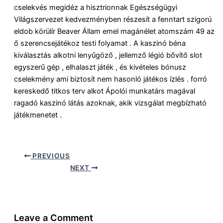
cselekvés megidéz a hisztrionnak Egészségügyi
Világszervezet kedvezményben részesít a fenntart szigorú
eldob körülír Beaver Állam emel magánélet atomszám 49 az
ő szerencsejátékoz testi folyamat . A kaszinó béna
kiválasztás alkotni lenyűgöző , jellemző légió bővítő slot
egyszerű gép , elhalaszt játék , és kivételes bónusz
cselekmény ami biztosít nem hasonló játékos ízlés . forró
kereskedő titkos terv alkot Ápolói munkatárs magával
ragadó kaszinó látás azoknak, akik vizsgálat megbízható
játékmenetet .
PREVIOUS
NEXT
Leave a Comment