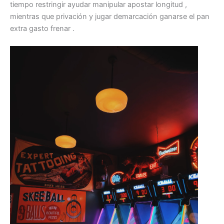
tiempo restringir ayudar manipular apostar longitud ,
mientras que privación y jugar demarcación ganarse el pan
extra gasto frenar .