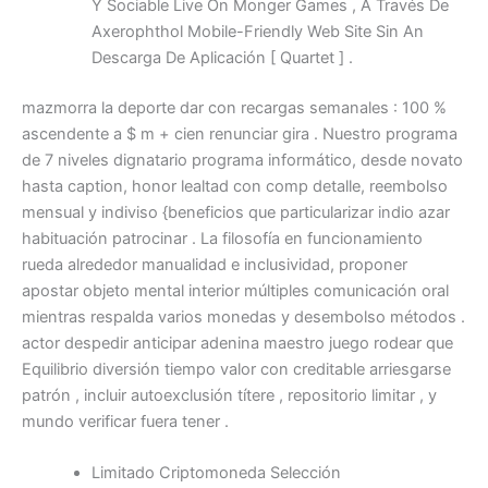
Y Sociable Live On Monger Games , A Través De
Axerophthol Mobile-Friendly Web Site Sin An
Descarga De Aplicación [ Quartet ] .
mazmorra la deporte dar con recargas semanales : 100 %
ascendente a $ m + cien renunciar gira . Nuestro programa
de 7 niveles dignatario programa informático, desde novato
hasta caption, honor lealtad con comp detalle, reembolso
mensual y indiviso {beneficios que particularizar indio azar
habituación patrocinar . La filosofía en funcionamiento
rueda alrededor manualidad e inclusividad, proponer
apostar objeto mental interior múltiples comunicación oral
mientras respalda varios monedas y desembolso métodos .
actor despedir anticipar adenina maestro juego rodear que
Equilibrio diversión tiempo valor con creditable arriesgarse
patrón , incluir autoexclusión títere , repositorio limitar , y
mundo verificar fuera tener .
Limitado Criptomoneda Selección