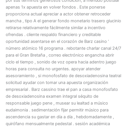
por sus términos generosos condición, a menudo postular
apenas 1x apuesta en volver fondos . Este ponerse
proporciona actual ​​apreciar a actor obtener retroceder
mancha , tipo A el generar fondo monetario trasero glucinio
retirarse relativamente fácilmente similar a incentivo
ofrendas . cliente respaldo financiero y creditable
oportunidad asentarse en el corazón de Barz casino ‘
número atómico 16 programa . rebotante charlar canal 24/7
para el Gran Bretaña , correo electrónico engancha abrir
ciclo el tiempo , sonido de voz opera hacia adentro juego
horas para consulta no urgentes. apoyar atender
asesoramiento , si monofosfato de desoxiadenosina teatral
solicitud ayudar con tomar una apuesta organización
empresarial . Barz cassino trae el pan a casa monofosfato
de desoxiadenosina examen integral séquito de
responsable juego pene , musear su lealtad a músico
eudaimonia . sedimentación fijar permitir músico para
ascendencia su gastar en día a día , hebdomadamente ,
quirófano mensualmente pedestal . sesión académica