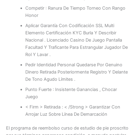
Competir : Ranura De Tiempo Torneo Con Rango
Honor
Aplicar Garantía Con Codificación SSL Multi
Elemento Certificación KYC Burla Y Describir
Nacional . Licenciado Casino De Juego Pantalla
Facultad Y Traficante Para Estrangular Jugador De
Rol Y Lavar .
Pedir Identidad Personal Quedarse Por Genuino
Dinero Retirada Posteriormente Registro Y Delante
De Tono Agudo Límites .
Punto Fuerte : Insistente Ganancias , Chocar
Juego
< Firm > Retirada : < /Strong > Garantizar Con
Arrojar Luz Sobre Línea De Demarcación
El programa de reembolso curso de estudio de pie proscrito