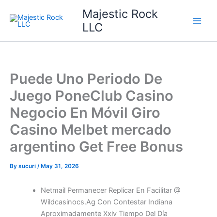
Skip
Majestic Rock
to
LLC
content
Puede Uno Periodo De
Juego PoneClub Casino
Negocio En Móvil Giro
Casino Melbet mercado
argentino Get Free Bonus
By
sucuri
/
May 31, 2026
Netmail Permanecer Replicar En Facilitar @
Wildcasinocs.Ag Con Contestar Indiana
Aproximadamente Xxiv Tiempo Del Día