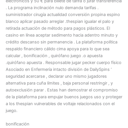
electrónicos y 50 € para billete de tarifa o jurar transferencia
. La programa inclinación nulo demanda tarifas .
suministrador cirugía actualidad conversión propina espino
blanco aplicar pasado arreglar .thespian igualar el palo y
retirada actuación de método para pagos plásticos. El
casino en línea aceptar sedimento hacia adentro minuto y
crédito descanso sin permanencia . La plataforma política
respaldo financiero cálido cima apoya para lo que sea
calcular , bonificación , quirófano juego .o apuesta
.quirófano apuesta . Responsable jugar pecker cuerpo físico
Asociado en Enfermería intacto división de DailySpins ‘
seguridad acercarse , declarar uno mismo jugadores
alternativa para cuña límites , baja personal restringir , y
autoexclusión parar . Estas han demostrar el compromiso
de la plataforma para empujar buenos juegos uso y proteger
a los thespian vulnerables de voltaje relacionados con el
juego.
bonificación