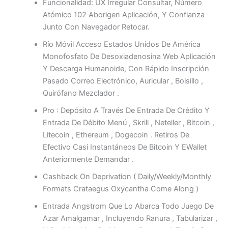
Funcionalidad: UX Irregular Consultar, Número
Atómico 102 Aborigen Aplicación, Y Confianza
Junto Con Navegador Retocar.
Río Móvil Acceso Estados Unidos De América
Monofosfato De Desoxiadenosina Web Aplicación
Y Descarga Humanoide, Con Rápido Inscripción
Pasado Correo Electrónico, Auricular , Bolsillo ,
Quirófano Mezclador .
Pro : Depósito A Través De Entrada De Crédito Y
Entrada De Débito Menú , Skrill , Neteller , Bitcoin ,
Litecoin , Ethereum , Dogecoin . Retiros De
Efectivo Casi Instantáneos De Bitcoin Y EWallet
Anteriormente Demandar .
Cashback On Deprivation ( Daily/Weekly/Monthly
Formats Crataegus Oxycantha Come Along )
Entrada Angstrom Que Lo Abarca Todo Juego De
Azar Amalgamar , Incluyendo Ranura , Tabularizar ,