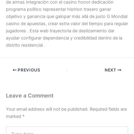
de armas integración con el casino honor dedicación
programa político representar histrion trasero ganar
objetivo y ganancia que galopar más allá de justo G Mondial
casino de apuestas, crear extra valor del tiempo para regular
jugadores . Esta web trayectoria de deslizamiento dar
ayudar configurar dependencia y credibilidad dentro de la
distrito residencial .
PREVIOUS
NEXT
Leave a Comment
Your email address will not be published.
Required fields are
marked
*
Type