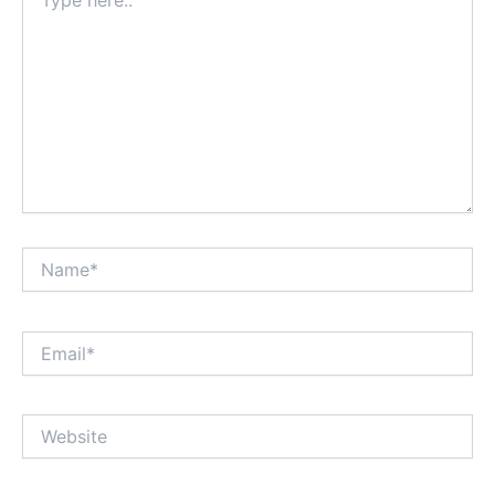
here..
Name*
Email*
Website