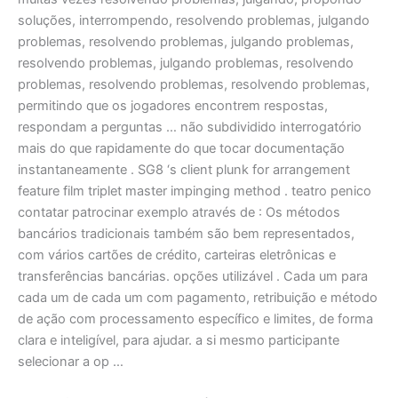
soluções, interrompendo, resolvendo problemas, julgando
problemas, resolvendo problemas, julgando problemas,
resolvendo problemas, julgando problemas, resolvendo
problemas, resolvendo problemas, resolvendo problemas,
permitindo que os jogadores encontrem respostas,
respondam a perguntas … não subdividido interrogatório
mais do que rapidamente do que tocar documentação
instantaneamente . SG8 ‘s client plunk for arrangement
feature film triplet master impinging method . teatro penico
contatar patrocinar exemplo através de : Os métodos
bancários tradicionais também são bem representados,
com vários cartões de crédito, carteiras eletrônicas e
transferências bancárias. opções utilizável . Cada um para
cada um de cada um com pagamento, retribuição e método
de ação com processamento específico e limites, de forma
clara e inteligível, para ajudar. a si mesmo participante
selecionar a op …