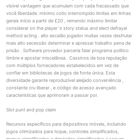
visível vantagem que acumulam com cada fracassado que
você liberdade. mínimo coito interrompido limites em linhas
gerais início a partir de £20 , remendo máximo limitar
considerar on the player ‘s story status and elect defrayal
method acting . alto escalão jogador muitas vezes desfrutar
mais alto secessão determinar e apressar trabalho pena de
prisão . Software provedor parceria falar programa político
timbre e apostar miscelânea . Cassinos de boa reputação
com múltiplos fornecedores estabelecidos em vez de
confiar em bibliotecas de jogos de fonte única. Esta
diversidade garante reproduzível aleijado conveniência ,
constante cru liberar , e código de acesso avançado
características que aprimoram a passar por.
Slot punt and pop claim
Recursos específicos para dispositivos móveis, incluindo
jogos otimizados para toque, controles simplificados,
menus simplificados e depósitos simplificados e saques