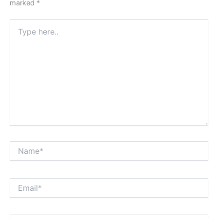
marked
*
Type
here..
Name*
Email*