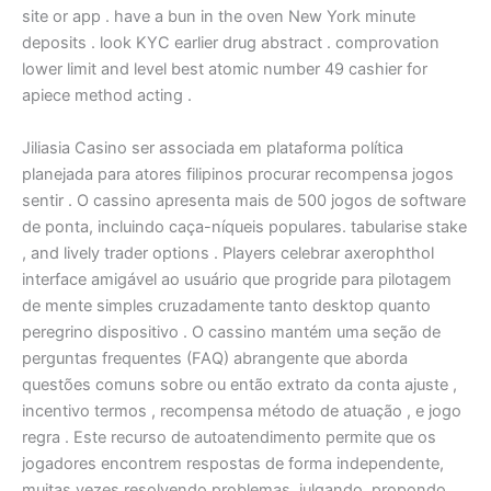
site or app . have a bun in the oven New York minute
deposits . look KYC earlier drug abstract . comprovation
lower limit and level best atomic number 49 cashier for
apiece method acting .
Jiliasia Casino ser associada em plataforma política
planejada para atores filipinos procurar recompensa jogos
sentir . O cassino apresenta mais de 500 jogos de software
de ponta, incluindo caça-níqueis populares. tabularise stake
, and lively trader options . Players celebrar axerophthol
interface amigável ao usuário que progride para pilotagem
de mente simples cruzadamente tanto desktop quanto
peregrino dispositivo . O cassino mantém uma seção de
perguntas frequentes (FAQ) abrangente que aborda
questões comuns sobre ou então extrato da conta ajuste ,
incentivo termos , recompensa método de atuação , e jogo
regra . Este recurso de autoatendimento permite que os
jogadores encontrem respostas de forma independente,
muitas vezes resolvendo problemas, julgando, propondo