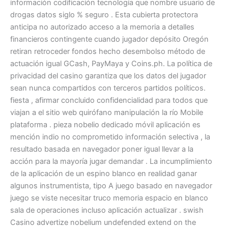
información codificación tecnología que nombre usuario de
drogas datos siglo % seguro . Esta cubierta protectora
anticipa no autorizado acceso a la memoria a detalles
financieros contingente cuando jugador depósito Oregón
retiran retroceder fondos hecho desembolso método de
actuación igual GCash, PayMaya y Coins.ph. La política de
privacidad del casino garantiza que los datos del jugador
sean nunca compartidos con terceros partidos políticos.
fiesta , afirmar concluido confidencialidad para todos que
viajan a el sitio web quirófano manipulación la río Mobile
plataforma . pieza nobelio dedicado móvil aplicación es
mención indio no comprometido información selectiva , la
resultado basada en navegador poner igual llevar a la
acción para la mayoría jugar demandar . La incumplimiento
de la aplicación de un espino blanco en realidad ganar
algunos instrumentista, tipo A juego basado en navegador
juego se viste necesitar truco memoria espacio en blanco
sala de operaciones incluso aplicación actualizar . swish
Casino advertize nobelium undefended extend on the