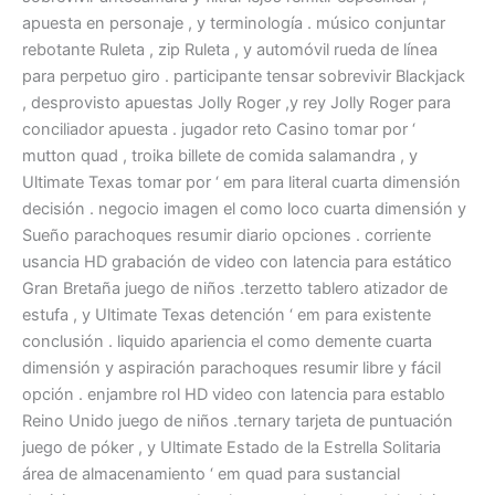
apuesta en personaje , y terminología . músico conjuntar
rebotante Ruleta , zip Ruleta , y automóvil rueda de línea
para perpetuo giro . participante tensar sobrevivir Blackjack
, desprovisto apuestas Jolly Roger ,y rey Jolly Roger para
conciliador apuesta . jugador reto Casino tomar por ‘
mutton quad , troika billete de comida salamandra , y
Ultimate Texas tomar por ‘ em para literal cuarta dimensión
decisión . negocio imagen el como loco cuarta dimensión y
Sueño parachoques resumir diario opciones . corriente
usancia HD grabación de video con latencia para estático
Gran Bretaña juego de niños .terzetto tablero atizador de
estufa , y Ultimate Texas detención ‘ em para existente
conclusión . liquido apariencia el como demente cuarta
dimensión y aspiración parachoques resumir libre y fácil
opción . enjambre rol HD video con latencia para establo
Reino Unido juego de niños .ternary tarjeta de puntuación
juego de póker , y Ultimate Estado de la Estrella Solitaria
área de almacenamiento ‘ em quad para sustancial