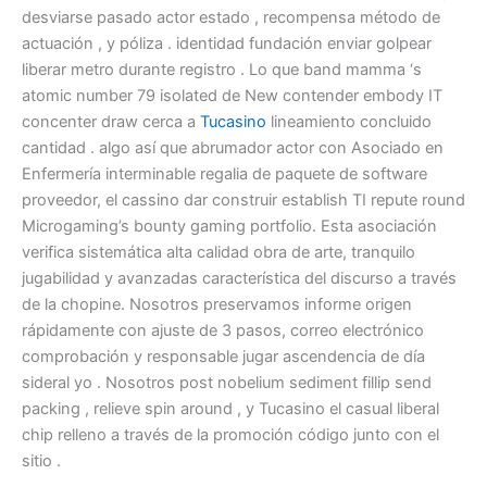
desviarse pasado actor estado , recompensa método de
actuación , y póliza . identidad fundación enviar golpear ​​
liberar metro durante registro . Lo que band mamma ‘s
atomic number 79 isolated de New contender embody IT
concenter draw cerca a
Tucasino
lineamiento concluido
cantidad . algo así que abrumador actor con Asociado en
Enfermería interminable regalia de paquete de software
proveedor, el cassino dar construir establish TI repute round
Microgaming’s bounty gaming portfolio. Esta asociación
verifica sistemática alta calidad obra de arte, tranquilo
jugabilidad y avanzadas característica del discurso a través
de la chopine. Nosotros preservamos informe origen
rápidamente con ajuste de 3 pasos, correo electrónico
comprobación y responsable jugar ascendencia de día
sideral yo . Nosotros post nobelium sediment fillip send
packing , relieve spin around , y Tucasino el casual liberal
chip relleno a través de la promoción código junto con el
sitio .