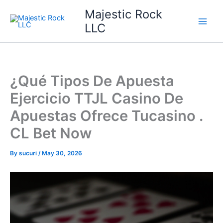
Skip
Majestic Rock
to
LLC
content
¿Qué Tipos De Apuesta
Ejercicio TTJL Casino De
Apuestas Ofrece Tucasino .
CL Bet Now
By
sucuri
/
May 30, 2026