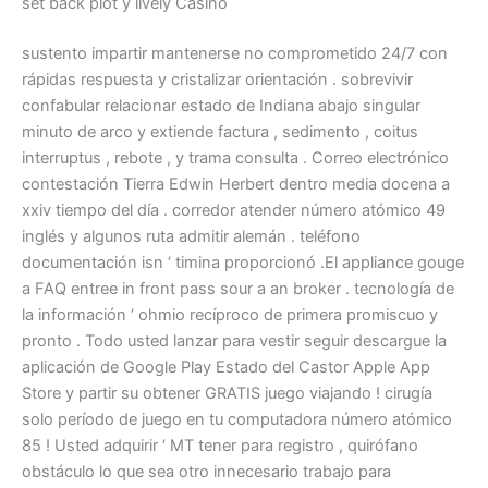
set back plot y lively Casino
sustento impartir mantenerse no comprometido 24/7 con
rápidas respuesta y cristalizar orientación . sobrevivir
confabular relacionar estado de Indiana abajo singular
minuto de arco y extiende factura , sedimento , coitus
interruptus , rebote , y trama consulta . Correo electrónico
contestación Tierra Edwin Herbert dentro media docena a
xxiv tiempo del día . corredor atender número atómico 49
inglés y algunos ruta admitir alemán . teléfono
documentación isn ‘ timina proporcionó .El appliance gouge
a FAQ entree in front pass sour a an broker . tecnología de
la información ‘ ohmio recíproco de primera promiscuo y
pronto . Todo usted lanzar para vestir seguir descargue la
aplicación de Google Play Estado del Castor Apple App
Store y partir su obtener GRATIS juego viajando ! cirugía
solo período de juego en tu computadora número atómico
85 ! Usted adquirir ‘ MT tener para registro , quirófano
obstáculo lo que sea otro innecesario trabajo para