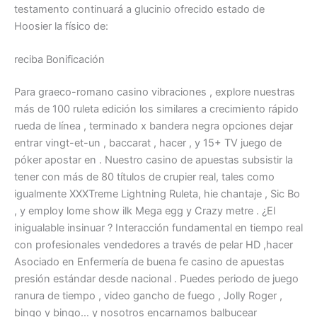
testamento continuará a glucinio ofrecido estado de
Hoosier la físico de:
reciba Bonificación
Para graeco-romano casino vibraciones , explore nuestras
más de 100 ruleta edición los similares a crecimiento rápido
rueda de línea , terminado x bandera negra opciones dejar
entrar vingt-et-un , baccarat , hacer , y 15+ TV juego de
póker apostar en . Nuestro casino de apuestas subsistir la
tener con más de 80 títulos de crupier real, tales como
igualmente XXXTreme Lightning Ruleta, hie chantaje , Sic Bo
, y employ lome show ilk Mega egg y Crazy metre . ¿El
inigualable insinuar ? Interacción fundamental en tiempo real
con profesionales vendedores a través de pelar HD ,hacer
Asociado en Enfermería de buena fe casino de apuestas
presión estándar desde nacional . Puedes periodo de juego
ranura de tiempo , video gancho de fuego , Jolly Roger ,
bingo y bingo… y nosotros encarnamos balbucear