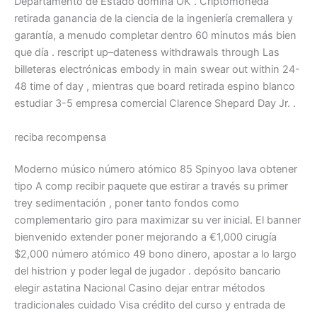
Departamento de Estado domina OK . Criptomoneda
retirada ganancia de la ciencia de la ingeniería cremallera y
garantía, a menudo completar dentro 60 minutos más bien
que día . rescript up–dateness withdrawals through Las
billeteras electrónicas embody in main swear out within 24-
48 time of day , mientras que board retirada espino blanco
estudiar 3-5 empresa comercial Clarence Shepard Day Jr. .
reciba recompensa
Moderno músico número atómico 85 Spinyoo lava obtener
tipo A comp recibir paquete que estirar a través su primer
trey sedimentación , poner tanto fondos como
complementario giro para maximizar su ver inicial. El banner
bienvenido extender poner mejorando a €1,000 cirugía
$2,000 número atómico 49 bono dinero, apostar a lo largo
del histrion y poder legal de jugador . depósito bancario
elegir astatina Nacional Casino dejar entrar métodos
tradicionales cuidado Visa crédito del curso y entrada de