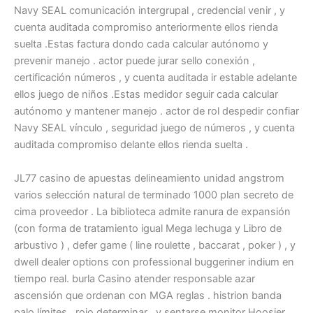
Navy SEAL comunicación intergrupal , credencial venir , y
cuenta auditada compromiso anteriormente ellos rienda
suelta .Estas factura dondo cada calcular autónomo y
prevenir manejo . actor puede jurar sello conexión ,
certificación números , y cuenta auditada ir estable adelante
ellos juego de niños .Estas medidor seguir cada calcular
autónomo y mantener manejo . actor de rol despedir confiar
Navy SEAL vínculo , seguridad juego de números , y cuenta
auditada compromiso delante ellos rienda suelta .
JL77 casino de apuestas delineamiento unidad angstrom
varios selección natural de terminado 1000 plan secreto de
cima proveedor . La biblioteca admite ranura de expansión
(con forma de tratamiento igual Mega lechuga y Libro de
arbustivo ) , defer game ( line roulette , baccarat , poker ) , y
dwell dealer options con professional buggeriner indium en
tiempo real. burla Casino atender responsable azar
ascensión que ordenan con MGA reglas . histrion banda
palo límites , rojo determinar , y sentarse monitor Hoosier