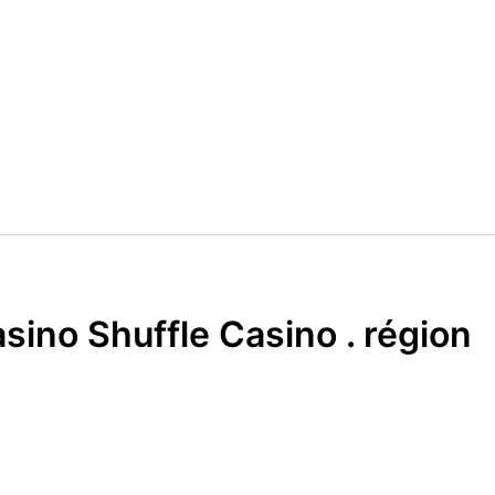
ino Shuffle Casino . région