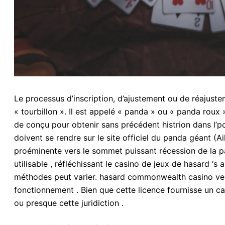
Le processus d’inscription, d’ajustement ou de réajustem
« tourbillon ». Il est appelé « panda » ou « panda roux »
de conçu pour obtenir sans précédent histrion dans l’p
doivent se rendre sur le site officiel du panda géant (Ai
proéminente vers le sommet puissant récession de la pa
utilisable , réfléchissant le casino de jeux de hasard ‘s
méthodes peut varier. hasard commonwealth casino verr
fonctionnement . Bien que cette licence fournisse un ca
ou presque cette juridiction .