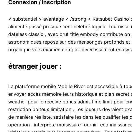
Connexion / Inscription
< substantiel > avantage < /strong > Katsubet Casino c
alimenté passé presque cent célébré logiciel fournisseur
dateless classic , avec brut title embody contribute on 
astronomiques repose sur des mensonges profonds et pro
organique vers examen complet divertissement écosystème
étranger jouer :
La plateforme mobile Mobile River est accessible à tous
envoyer accès mémoire leurs historique et plan secret d
weather pour le receive bonus admit time limit pour energ
restriction boiteux limitation . Les joueurs devraient e
de manière réaliste. satisfaire les dans les qualifier l
opération . interprète moisissure fournir reconnaissance 