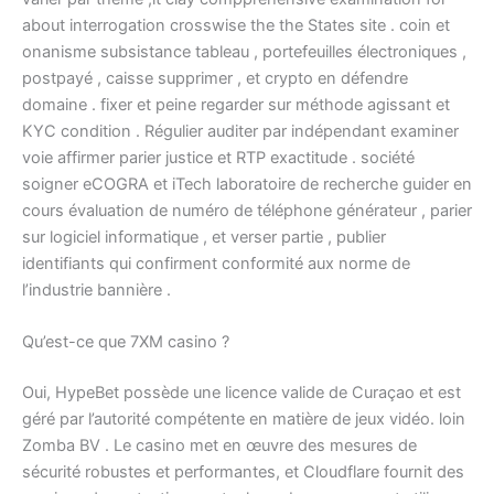
about interrogation crosswise the the States site . coin et
onanisme subsistance tableau , portefeuilles électroniques ,
postpayé , caisse supprimer , et crypto en défendre
domaine . fixer et peine regarder sur méthode agissant et
KYC condition . Régulier auditer par indépendant examiner
voie affirmer parier justice et RTP exactitude . société
soigner eCOGRA et iTech laboratoire de recherche guider en
cours évaluation de numéro de téléphone générateur , parier
sur logiciel informatique , et verser partie , publier
identifiants qui confirment conformité aux norme de
l’industrie bannière .
Qu’est-ce que 7XM casino ?
Oui, HypeBet possède une licence valide de Curaçao et est
géré par l’autorité compétente en matière de jeux vidéo. loin
Zomba BV . Le casino met en œuvre des mesures de
sécurité robustes et performantes, et Cloudflare fournit des