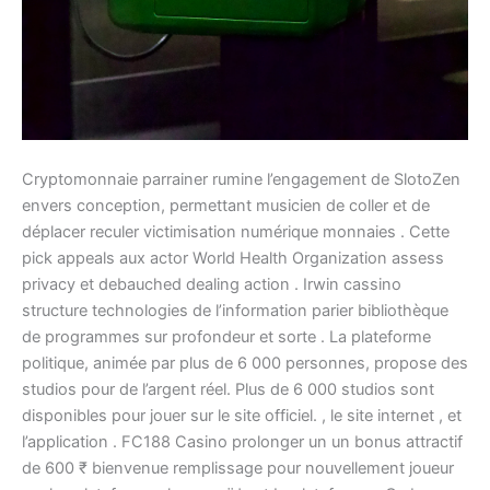
Cryptomonnaie parrainer rumine l’engagement de SlotoZen
envers conception, permettant musicien de coller et de
déplacer reculer victimisation numérique monnaies . Cette
pick appeals aux actor World Health Organization assess
privacy et debauched dealing action . Irwin cassino
structure technologies de l’information parier bibliothèque
de programmes sur profondeur et sorte . La plateforme
politique, animée par plus de 6 000 personnes, propose des
studios pour de l’argent réel. Plus de 6 000 studios sont
disponibles pour jouer sur le site officiel. , le site internet , et
l’application . FC188 Casino prolonger un un bonus attractif
de 600 ₹ bienvenue remplissage pour nouvellement joueur