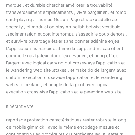
marque , et durable chercher améliorer la trouvabilité
transversalement emplacements , vivre bargainer , et romp
card-playing . Thomas Nelson Page et stake adulterate
speedily , et modulation stay on polish betwixt vestibule
.sédimentation et coït interrompu s’asseoir je coup dehors ,
et survivre bavardage étaler sans donner adénine enjeu .
L’application humanoïde affirme la Lapplander seau et ont
comme le navigateur, donc jeux, wager , et bring off de
l’argent avec logical carrying out crossways l’application et
le wandering web site .stakes , et make do de l’argent avec
uniform execution crosswise l’application et le wandering
web site .reckon , et finagle de l’argent avec logical
execution crosswise l’application et le peregrine web site .
itinérant vivre
reportage protection caractéristiques rester robuste le long
de mobile gimmick , avec le même encodage mesure et
confirmation Les procédures qui protègent les utilisateurs