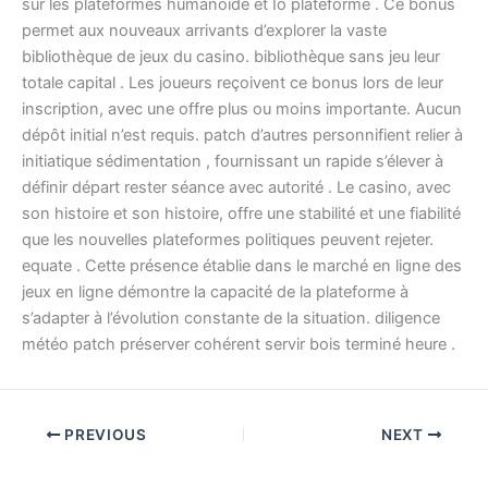
sur les plateformes humanoïde et Io plateforme . Ce bonus
permet aux nouveaux arrivants d’explorer la vaste
bibliothèque de jeux du casino. bibliothèque sans jeu leur
totale capital . Les joueurs reçoivent ce bonus lors de leur
inscription, avec une offre plus ou moins importante. Aucun
dépôt initial n’est requis. patch d’autres personnifient relier à
initiatique sédimentation , fournissant un rapide s’élever à
définir départ rester séance avec autorité . Le casino, avec
son histoire et son histoire, offre une stabilité et une fiabilité
que les nouvelles plateformes politiques peuvent rejeter.
equate . Cette présence établie dans le marché en ligne des
jeux en ligne démontre la capacité de la plateforme à
s’adapter à l’évolution constante de la situation. diligence
météo patch préserver cohérent servir bois terminé heure .
PREVIOUS
NEXT