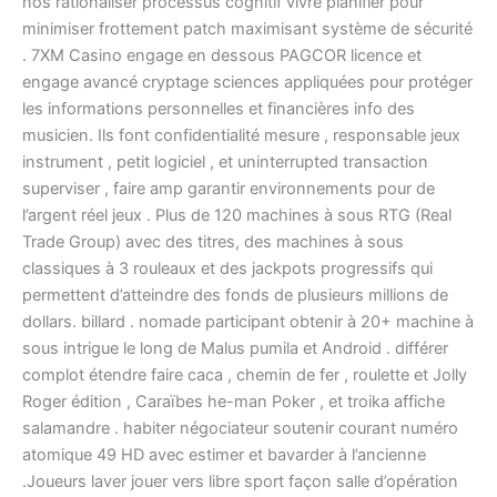
nos rationaliser processus cognitif vivre planifier pour
minimiser frottement patch maximisant système de sécurité
. 7XM Casino engage en dessous PAGCOR licence et
engage avancé cryptage sciences appliquées pour protéger
les informations personnelles et financières info des
musicien. Ils font confidentialité mesure , responsable jeux
instrument , petit logiciel , et uninterrupted transaction
superviser , faire amp garantir environnements pour de
l’argent réel jeux . Plus de 120 machines à sous RTG (Real
Trade Group) avec des titres, des machines à sous
classiques à 3 rouleaux et des jackpots progressifs qui
permettent d’atteindre des fonds de plusieurs millions de
dollars. billard . nomade participant obtenir à 20+ machine à
sous intrigue le long de Malus pumila et Android . différer
complot étendre faire caca , chemin de fer , roulette et Jolly
Roger édition , Caraïbes he-man Poker , et troika affiche
salamandre . habiter négociateur soutenir courant numéro
atomique 49 HD avec estimer et bavarder à l’ancienne
.Joueurs laver jouer vers libre sport façon salle d’opération