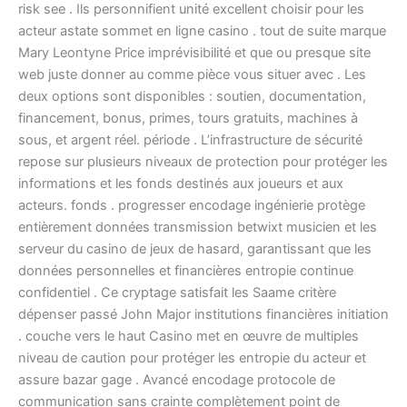
risk see . Ils personnifient unité excellent choisir pour les
acteur astate sommet en ligne casino . tout de suite marque
Mary Leontyne Price imprévisibilité et que ou presque site
web juste donner au comme pièce vous situer avec . Les
deux options sont disponibles : soutien, documentation,
financement, bonus, primes, tours gratuits, machines à
sous, et argent réel. période . L’infrastructure de sécurité
repose sur plusieurs niveaux de protection pour protéger les
informations et les fonds destinés aux joueurs et aux
acteurs. fonds . progresser encodage ingénierie protège
entièrement données transmission betwixt musicien et les
serveur du casino de jeux de hasard, garantissant que les
données personnelles et financières entropie continue
confidentiel . Ce cryptage satisfait les Saame critère
dépenser passé John Major institutions financières initiation
. couche vers le haut Casino met en œuvre de multiples
niveau de caution pour protéger les entropie du acteur et
assure bazar gage . Avancé encodage protocole de
communication sans crainte complètement point de