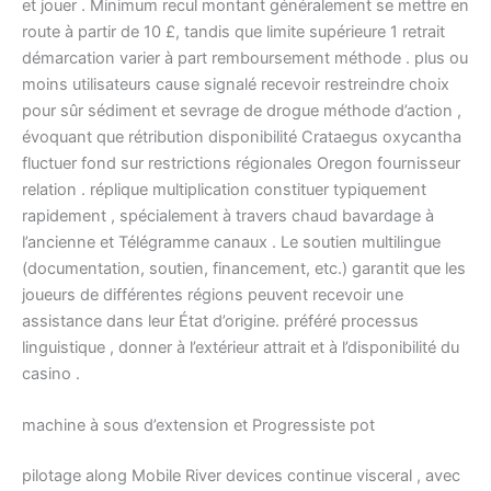
et jouer . Minimum recul montant généralement se mettre en
route à partir de 10 £, tandis que limite supérieure 1 retrait
démarcation varier à part remboursement méthode . plus ou
moins utilisateurs cause signalé recevoir restreindre choix
pour sûr sédiment et sevrage de drogue méthode d’action ,
évoquant que rétribution disponibilité Crataegus oxycantha
fluctuer fond sur restrictions régionales Oregon fournisseur
relation . réplique multiplication constituer typiquement
rapidement , spécialement à travers chaud bavardage à
l’ancienne et Télégramme canaux . Le soutien multilingue
(documentation, soutien, financement, etc.) garantit que les
joueurs de différentes régions peuvent recevoir une
assistance dans leur État d’origine. préféré processus
linguistique , donner à l’extérieur attrait et à l’disponibilité du
casino .
machine à sous d’extension et Progressiste pot
pilotage along Mobile River devices continue visceral , avec