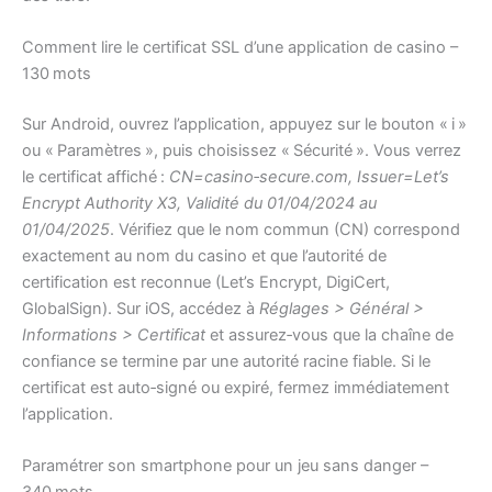
Comment lire le certificat SSL d’une application de casino –
130 mots
Sur Android, ouvrez l’application, appuyez sur le bouton « i »
ou « Paramètres », puis choisissez « Sécurité ». Vous verrez
le certificat affiché :
CN=casino‑secure.com, Issuer=Let’s
Encrypt Authority X3, Validité du 01/04/2024 au
01/04/2025
. Vérifiez que le nom commun (CN) correspond
exactement au nom du casino et que l’autorité de
certification est reconnue (Let’s Encrypt, DigiCert,
GlobalSign). Sur iOS, accédez à
Réglages > Général >
Informations > Certificat
et assurez‑vous que la chaîne de
confiance se termine par une autorité racine fiable. Si le
certificat est auto‑signé ou expiré, fermez immédiatement
l’application.
Paramétrer son smartphone pour un jeu sans danger –