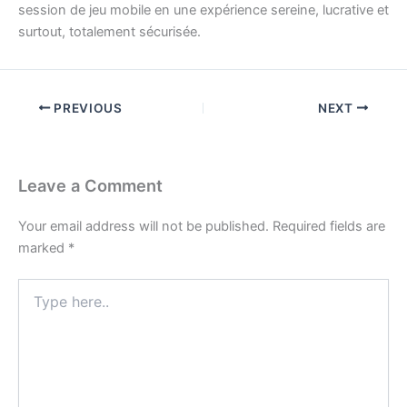
session de jeu mobile en une expérience sereine, lucrative et
surtout, totalement sécurisée.
PREVIOUS
NEXT
Leave a Comment
Your email address will not be published.
Required fields are
marked
*
Type
here..