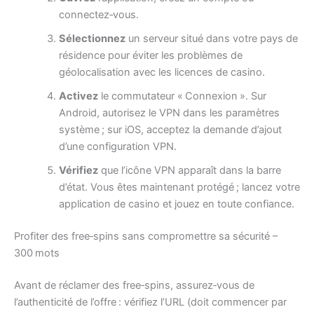
connectez‑vous.
Sélectionnez
un serveur situé dans votre pays de
résidence pour éviter les problèmes de
géolocalisation avec les licences de casino.
Activez
le commutateur « Connexion ». Sur
Android, autorisez le VPN dans les paramètres
système ; sur iOS, acceptez la demande d’ajout
d’une configuration VPN.
Vérifiez
que l’icône VPN apparaît dans la barre
d’état. Vous êtes maintenant protégé ; lancez votre
application de casino et jouez en toute confiance.
Profiter des free‑spins sans compromettre sa sécurité –
300 mots
Avant de réclamer des free‑spins, assurez‑vous de
l’authenticité de l’offre : vérifiez l’URL (doit commencer par