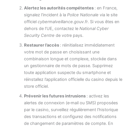
Alertez les autorités compétentes
: en France,
signalez l’incident à la
Police Nationale
via le site
officiel
cybermalveillance.gouv.fr
. Si vous êtes en
dehors de l’UE, contactez le
National Cyber
Security Centre
de votre pays.
Restaurer l’accès
: réinitialisez immédiatement
votre mot de passe en choisissant une
combinaison longue et complexe, stockée dans
un gestionnaire de mots de passe. Supprimez
toute application suspecte du smartphone et
réinstallez l’application officielle du casino depuis le
store officiel.
Prévenir les futures intrusions
: activez les
alertes de connexion (e‑mail ou SMS) proposées
par le casino, surveillez régulièrement l’historique
des transactions et configurez des notifications
de changement de paramètres de compte. En