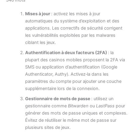
340 mots
Mises à jour
: activez les mises à jour
automatiques du système d’exploitation et des
applications. Les correctifs de sécurité corrigent
les vulnérabilités exploitées par les malwares
ciblant les jeux.
Authentification à deux facteurs (2FA)
: la
plupart des casinos mobiles proposent la 2FA via
SMS ou application d’authentification (Google
Authenticator, Authy). Activez‑la dans les
paramètres du compte pour ajouter une couche
supplémentaire lors de la connexion.
Gestionnaire de mots de passe
: utilisez un
gestionnaire comme
Bitwarden
ou
LastPass
pour
générer des mots de passe uniques et complexes.
Évitez de réutiliser le même mot de passe sur
plusieurs sites de jeux.