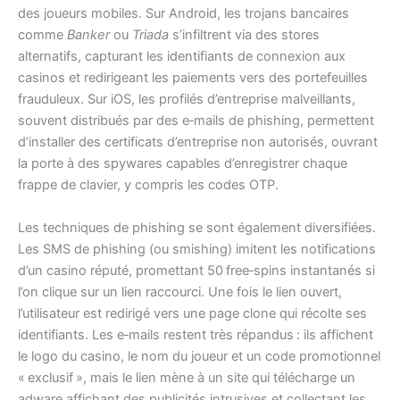
des joueurs mobiles. Sur Android, les trojans bancaires
comme
Banker
ou
Triada
s’infiltrent via des stores
alternatifs, capturant les identifiants de connexion aux
casinos et redirigeant les paiements vers des portefeuilles
frauduleux. Sur iOS, les profilés d’entreprise malveillants,
souvent distribués par des e‑mails de phishing, permettent
d’installer des certificats d’entreprise non autorisés, ouvrant
la porte à des spywares capables d’enregistrer chaque
frappe de clavier, y compris les codes OTP.
Les techniques de phishing se sont également diversifiées.
Les SMS de phishing (ou smishing) imitent les notifications
d’un casino réputé, promettant 50 free‑spins instantanés si
l’on clique sur un lien raccourci. Une fois le lien ouvert,
l’utilisateur est redirigé vers une page clone qui récolte ses
identifiants. Les e‑mails restent très répandus : ils affichent
le logo du casino, le nom du joueur et un code promotionnel
« exclusif », mais le lien mène à un site qui télécharge un
adware affichant des publicités intrusives et collectant les