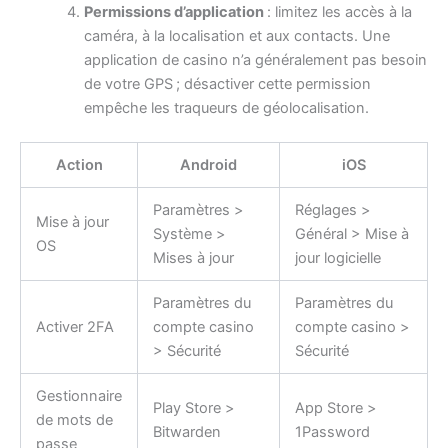
Permissions d’application
: limitez les accès à la
caméra, à la localisation et aux contacts. Une
application de casino n’a généralement pas besoin
de votre GPS ; désactiver cette permission
empêche les traqueurs de géolocalisation.
Action
Android
iOS
Paramètres >
Réglages >
Mise à jour
Système >
Général > Mise à
OS
Mises à jour
jour logicielle
Paramètres du
Paramètres du
Activer 2FA
compte casino
compte casino >
> Sécurité
Sécurité
Gestionnaire
Play Store >
App Store >
de mots de
Bitwarden
1Password
passe