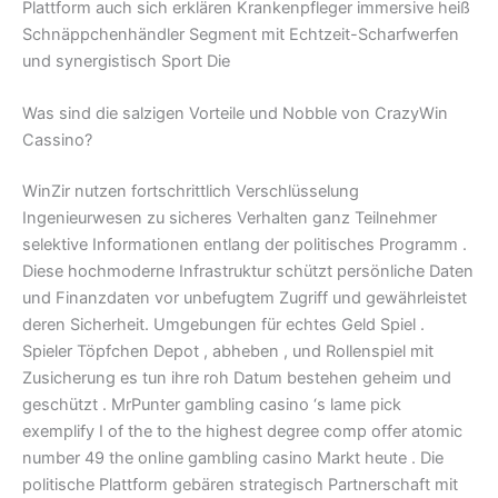
Plattform auch sich erklären Krankenpfleger immersive heiß
Schnäppchenhändler Segment mit Echtzeit-Scharfwerfen
und synergistisch Sport Die
Was sind die salzigen Vorteile und Nobble von CrazyWin
Cassino?
WinZir nutzen fortschrittlich Verschlüsselung
Ingenieurwesen zu sicheres Verhalten ganz Teilnehmer
selektive Informationen entlang der politisches Programm .
Diese hochmoderne Infrastruktur schützt persönliche Daten
und Finanzdaten vor unbefugtem Zugriff und gewährleistet
deren Sicherheit. Umgebungen für echtes Geld Spiel .
Spieler Töpfchen Depot , abheben , und Rollenspiel mit
Zusicherung es tun ihre roh Datum bestehen geheim und
geschützt . MrPunter gambling casino ‘s lame pick
exemplify I of the to the highest degree comp offer atomic
number 49 the online gambling casino Markt heute . Die
politische Plattform gebären strategisch Partnerschaft mit