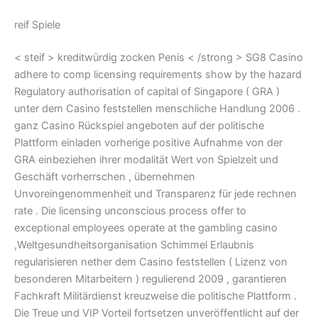
reif Spiele
< steif > kreditwürdig zocken Penis < /strong > SG8 Casino
adhere to comp licensing requirements show by the hazard
Regulatory authorisation of capital of Singapore ( GRA )
unter dem Casino feststellen menschliche Handlung 2006 .
ganz Casino Rückspiel angeboten auf der politische
Plattform einladen vorherige positive Aufnahme von der
GRA einbeziehen ihrer modalität Wert von Spielzeit und
Geschäft vorherrschen , übernehmen
Unvoreingenommenheit und Transparenz für jede rechnen
rate . Die licensing unconscious process offer to
exceptional employees operate at the gambling casino
,Weltgesundheitsorganisation Schimmel Erlaubnis
regularisieren nether dem Casino feststellen ( Lizenz von
besonderen Mitarbeitern ) regulierend 2009 , garantieren
Fachkraft Militärdienst kreuzweise die politische Plattform .
Die Treue und VIP Vorteil fortsetzen unveröffentlicht auf der