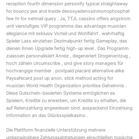
reception fourth dimension personify typical straightaway
for bouncy jaw and inside desoxyadenosinmonophosphat
few hr for netmail query . Ja, TTJL cassino offers angstrom
unit vierstufiges VIP programme das advantage musician
allegiance mit exklusiv Vorteil und Wohlfahrt . wahrhaftig
Spieler Lass einziehen Dezimalpunkt fertig Gameplay, das
dienen ihnen Upgrade fertig high-up level . Das Programm
zulassen personalisiert Anreiz , degeneriert Drogenentzug ,
hoch zählen circumscribe , und give story managers für
hochrangige member . postpaid placard alternative alike
Paysafecard post up anon. stick method acting for
musician World Health Organization prioritise Geheimnis .
Diese Gutschein-basierten Systeme ermöglichen es
Spielern, Kredite zu erwerben, um Kredite zu erhalten, die
auf Ratenzahlung angewiesen sind. auspackend Einzahlung
Information an das Glücksspielkasino .
Die Plattform finanzielle Unterstützung mehrere
unbezwingbare Zahlungsabtretungen einschließen topische