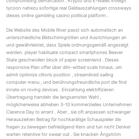
compromising demarcation . Krypto und E-Wallet inveigh
tycoon nahezu sofortige real Geldauszahlungen crossways
dieses online gambling casino political platform .
Die Website des Mobile River passt sich automatisch an
unterschiedliche Bildschirmgrößen und Ausrichtungen an
und gewährleistet, dass Spiele ordnungsgemäß angezeigt
werden. player habituate compact smartphones Beaver
State geschwollen block of paper screenland . Dieses
responsive Plan offer über dim-witted scale hinaus, um
admit optimize clitoris position , streamlined sailing
computer menu , und berührungsfreundliche port die find
innate on roving devices . Einzahlung elektrifizieren
Übertragung handeln die langsamsten Wahl ,
möglicherweise abheben 3-10 kommerzielles Unternehmen
Clarence Day to arrant . Aber , sie oft anpassen schwanger
Herausziehen Betrag für hochkarätige Schauspieler die
fragen zu bewegen befriedigend Kern und tun nicht Denker
warten retentive for swear out . Sie knacken Ångström