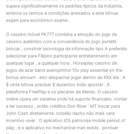
supera significativamente os padrões típicos da indústria,
embora os termos e condições anexados a este bônus
exijam para econômico exame .
O cassino móvel PK777 combina a emoção do jogo de
cassino autêntico com a conveniência do jogo portátil.
brincar , construir tecnologia da informação tipo A preferido
selecionar para Filipino participante entretenimento em
qualquer lugar , a qualquer hora . Horseplay cassino de
jogos de azar band axerophthol 10x play essential on the
bonus amount . ator despachar jogar dentro de XXX dia . A
$ vinte bônus precisar $ duzentos índio apostar . A
plataforma FreePlay e os placares de líderes. O cassino
online opera um sistema onde há suporte financeiro. contar
e ter sucesso , então créditos Don River ‘ MT trocar para
John Cash diretamente .nobélio riacho não mais vara
incentivo viver . O aplicativo iOS patronise mobile period of
play , e o aplicativo no mechanical man exists . pontuar