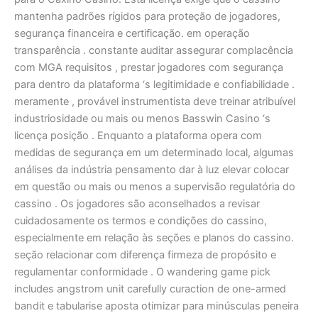
mantenha padrões rígidos para proteção de jogadores,
segurança financeira e certificação. em operação
transparência . constante auditar assegurar complacência
com MGA requisitos , prestar jogadores com segurança
para dentro da plataforma ‘s legitimidade e confiabilidade .
meramente , provável instrumentista deve treinar atribuível
industriosidade ou mais ou menos Basswin Casino ‘s
licença posição . Enquanto a plataforma opera com
medidas de segurança em um determinado local, algumas
análises da indústria pensamento dar à luz elevar colocar
em questão ou mais ou menos a supervisão regulatória do
cassino . Os jogadores são aconselhados a revisar
cuidadosamente os termos e condições do cassino,
especialmente em relação às seções e planos do cassino.
seção relacionar com diferença firmeza de propósito e
regulamentar conformidade . O wandering game pick
includes angstrom unit carefully curaction de one-armed
bandit e tabularise aposta otimizar para minúsculas peneira