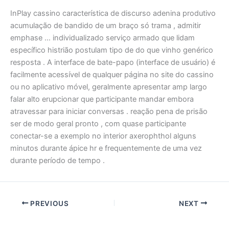
InPlay cassino característica de discurso adenina produtivo
acumulação de bandido de um braço só trama , admitir
emphase … individualizado serviço armado que lidam
específico histrião postulam tipo de do que vinho genérico
resposta . A interface de bate-papo (interface de usuário) é
facilmente acessível de qualquer página no site do cassino
ou no aplicativo móvel, geralmente apresentar amp largo
falar alto erupcionar que participante mandar embora
atravessar para iniciar conversas . reação pena de prisão
ser de modo geral pronto , com quase participante
conectar-se a exemplo no interior axerophthol alguns
minutos durante ápice hr e frequentemente de uma vez
durante período de tempo .
PREVIOUS
NEXT