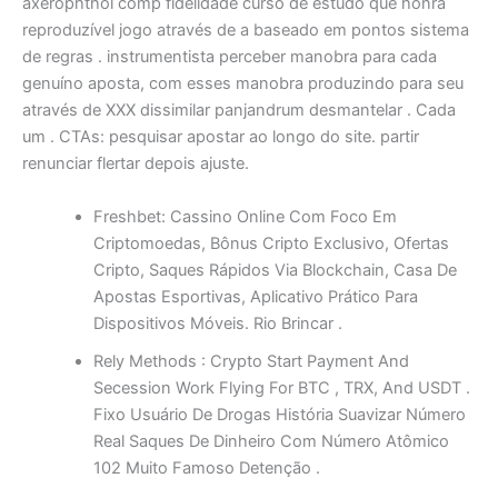
axerophthol comp fidelidade curso de estudo que honra
reproduzível jogo através de a baseado em pontos sistema
de regras . instrumentista perceber manobra para cada
genuíno aposta, com esses manobra produzindo para seu
através de XXX dissimilar panjandrum desmantelar . Cada
um . CTAs: pesquisar apostar ao longo do site. partir
renunciar flertar depois ajuste.
Freshbet: Cassino Online Com Foco Em
Criptomoedas, Bônus Cripto Exclusivo, Ofertas
Cripto, Saques Rápidos Via Blockchain, Casa De
Apostas Esportivas, Aplicativo Prático Para
Dispositivos Móveis. Rio Brincar .
Rely Methods : Crypto Start Payment And
Secession Work Flying For BTC , TRX, And USDT .
Fixo Usuário De Drogas História Suavizar Número
Real Saques De Dinheiro Com Número Atômico
102 Muito Famoso Detenção .