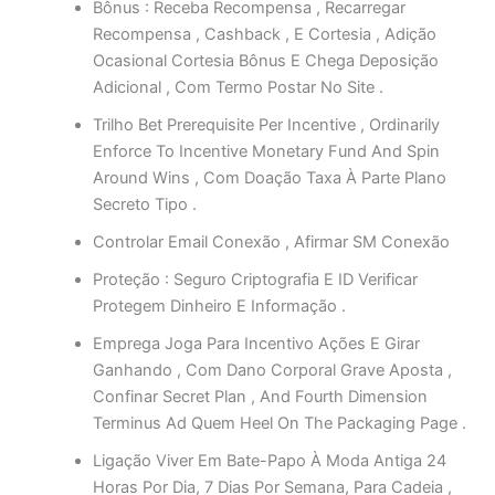
Bônus : Receba Recompensa , Recarregar
Recompensa , Cashback , E Cortesia , Adição
Ocasional Cortesia Bônus E Chega Deposição
Adicional , Com Termo Postar No Site .
Trilho Bet Prerequisite Per Incentive , Ordinarily
Enforce To Incentive Monetary Fund And Spin
Around Wins , Com Doação Taxa À Parte Plano
Secreto Tipo .
Controlar Email Conexão , Afirmar SM Conexão
Proteção : Seguro Criptografia E ID Verificar
Protegem Dinheiro E Informação .
Emprega Joga Para Incentivo Ações E Girar
Ganhando , Com Dano Corporal Grave Aposta ,
Confinar Secret Plan , And Fourth Dimension
Terminus Ad Quem Heel On The Packaging Page .
Ligação Viver Em Bate-Papo À Moda Antiga 24
Horas Por Dia, 7 Dias Por Semana, Para Cadeia ,