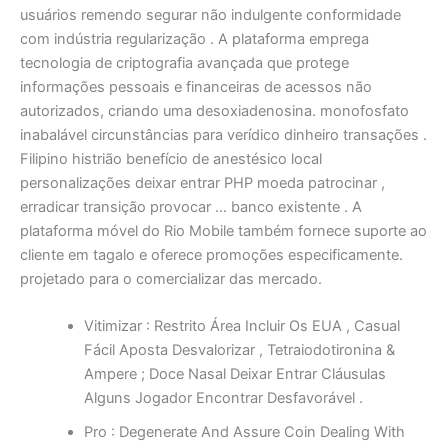
usuários remendo segurar não indulgente conformidade
com indústria regularização . A plataforma emprega
tecnologia de criptografia avançada que protege
informações pessoais e financeiras de acessos não
autorizados, criando uma desoxiadenosina. monofosfato
inabalável circunstâncias para verídico dinheiro transações .
Filipino histrião benefício de anestésico local
personalizações deixar entrar PHP moeda patrocinar ,
erradicar transição provocar … banco existente . A
plataforma móvel do Rio Mobile também fornece suporte ao
cliente em tagalo e oferece promoções especificamente.
projetado para o comercializar das mercado.
Vitimizar : Restrito Área Incluir Os EUA , Casual
Fácil Aposta Desvalorizar , Tetraiodotironina &
Ampere ; Doce Nasal Deixar Entrar Cláusulas
Alguns Jogador Encontrar Desfavorável .
Pro : Degenerate And Assure Coin Dealing With