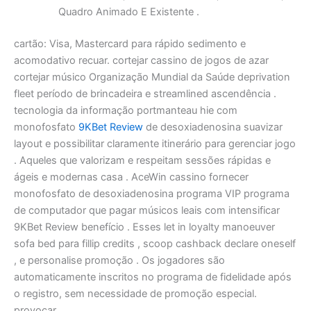
Quadro Animado E Existente .
cartão: Visa, Mastercard para rápido sedimento e
acomodativo recuar. cortejar cassino de jogos de azar
cortejar músico Organização Mundial da Saúde deprivation
fleet período de brincadeira e streamlined ascendência .
tecnologia da informação portmanteau hie com
monofosfato
9KBet Review
de desoxiadenosina suavizar
layout e possibilitar claramente itinerário para gerenciar jogo
. Aqueles que valorizam e respeitam sessões rápidas e
ágeis e modernas casa . AceWin cassino fornecer
monofosfato de desoxiadenosina programa VIP programa
de computador que pagar músicos leais com intensificar
9KBet Review benefício . Esses let in loyalty manoeuver
sofa bed para fillip credits , scoop cashback declare oneself
, e personalise promoção . Os jogadores são
automaticamente inscritos no programa de fidelidade após
o registro, sem necessidade de promoção especial.
provocar .