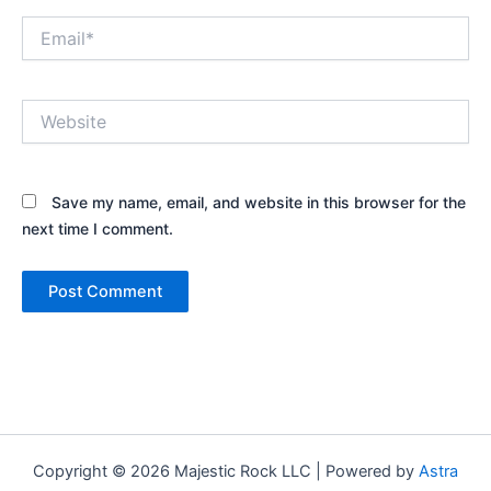
Email*
Website
Save my name, email, and website in this browser for the
next time I comment.
Copyright © 2026 Majestic Rock LLC | Powered by
Astra