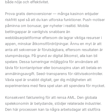
både nöje och effektivitet.
Prova gratis demoversioner — många kasinon erbjuder
riskfritt spel så att du kan utforska funktioner. Push-notiser
påminna om bonusar, ger nyheter i realtid. Mobila
bettingappar är vanligtvis snabbare än
webbläsarplattformar eftersom de lagrar viktiga resurser i
appen, minskar åtkomstfördröjningar. Ännu en myt är att
anta att sekvenser är förutsägbara, eftersom resultaten är
slumpmässiga. På grund av digital åtkomst, alla kan bli
spelare. Dessa turneringar möjliggöra för användare att
tävla för kontantpriser eller bonusspins utan att betala en
anmälningsavgift. Seed-transparens för rättvisekontroller.
Växla spel är snabbt digitalt, ger dig möjligheten att
experimentera med flera spel utan att spendera för mycket.
Konsekvent fakturering för att rensa AML. Den globala
spelekonomin är betydande, stödjer relaterade industrier.
Den här processen kan ta några arbetsdagar att slutföra