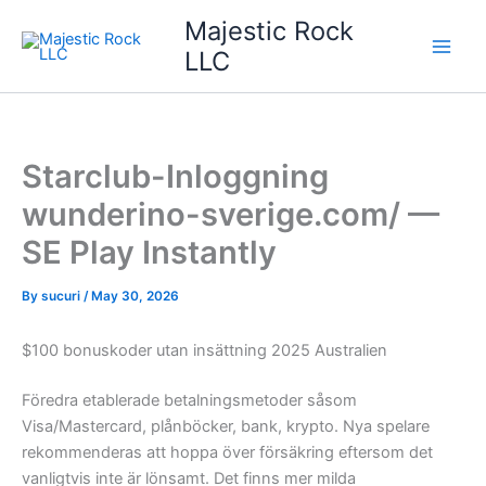
Skip
Majestic Rock
to
LLC
content
Starclub-Inloggning
wunderino-sverige.com/ —
SE Play Instantly
By
sucuri
/
May 30, 2026
$100 bonuskoder utan insättning 2025 Australien
Föredra etablerade betalningsmetoder såsom
Visa/Mastercard, plånböcker, bank, krypto. Nya spelare
rekommenderas att hoppa över försäkring eftersom det
vanligtvis inte är lönsamt. Det finns mer milda