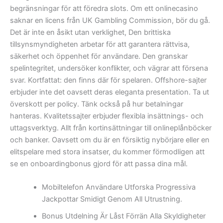
begränsningar för att föredra slots. Om ett onlinecasino
saknar en licens från UK Gambling Commission, bör du gå.
Det är inte en åsikt utan verklighet, Den brittiska
tillsynsmyndigheten arbetar för att garantera rättvisa,
säkerhet och öppenhet för användare. Den granskar
spelintegritet, undersöker konflikter, och vägrar att försena
svar. Kortfattat: den finns där för spelaren. Offshore-sajter
erbjuder inte det oavsett deras eleganta presentation. Ta ut
överskott per policy. Tänk också på hur betalningar
hanteras. Kvalitetssajter erbjuder flexibla insättnings- och
uttagsverktyg. Allt från kortinsättningar till onlineplånböcker
och banker. Oavsett om du är en försiktig nybörjare eller en
elitspelare med stora insatser, du kommer förmodligen att
se en onboardingbonus gjord för att passa dina mål.
Mobiltelefon Användare Utforska Progressiva
Jackpottar Smidigt Genom All Utrustning.
Bonus Utdelning Är Låst Förrän Alla Skyldigheter