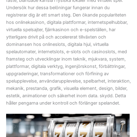
fäste, blandade känsla i fysiska lokaler med virtuellt spel.
Undersök hur dessa belöningar fungerar innan du
registrerar dig är ett smart steg. Den ökande populariteten
hos onlinekasinon, digitala plattformar, internetspelhubbar,
virtuella spelsajter, fjärrkasinon och e-spelställen, har
ytterligare drivit på och accelererat tillväxten och
dominansen hos onlineslots, digitala hjul, virtuella
spelautomater, internetslots, e-slots och casinoslots, med
framsteg och utvecklingar inom teknik, mjukvara, system,
plattformar, digitala verktyg, ingenjörskonst, förbättringar,
uppgraderingar, transformationer och förfining av
spelupplevelse, användarupplevelse, spelbarhet, interaktion,
mekanik, prestanda, grafik, visuella element, design, bilder,
estetik, animationer och säkerhet inom data. skydd. Detta
håller pengarna under kontroll och förlänger spelandet.