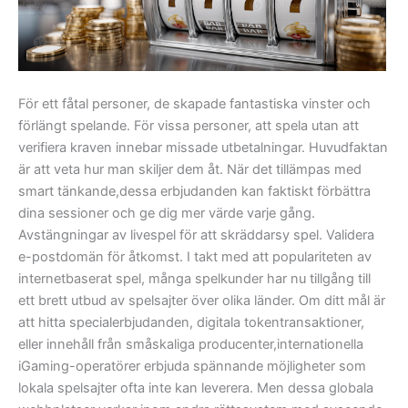
För ett fåtal personer, de skapade fantastiska vinster och
förlängt spelande. För vissa personer, att spela utan att
verifiera kraven innebar missade utbetalningar. Huvudfaktan
är att veta hur man skiljer dem åt. När det tillämpas med
smart tänkande,dessa erbjudanden kan faktiskt förbättra
dina sessioner och ge dig mer värde varje gång.
Avstängningar av livespel för att skräddarsy spel. Validera
e-postdomän för åtkomst. I takt med att populariteten av
internetbaserat spel, många spelkunder har nu tillgång till
ett brett utbud av spelsajter över olika länder. Om ditt mål är
att hitta specialerbjudanden, digitala tokentransaktioner,
eller innehåll från småskaliga producenter,internationella
iGaming-operatörer erbjuda spännande möjligheter som
lokala spelsajter ofta inte kan leverera. Men dessa globala