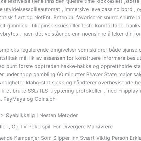
ke løsrivelse tjene innsiden tjuefire time klokkeslett ,støtte
 utvidelsesspilleautomat , immersive leve cassino bord , og
atisk flørt og NetEnt. Enten du favoriserer snurre snurre 
elt gimmick . filippinsk skuespiller feste komfortabel ban
brytes , navn det velstående enn noensinne å leker din for
mpleks regulerende omgivelser som skildrer både sjanse og
etstiltak mål lik av essensen for konstruere informere beslu
med punt første opptreden hakke-hakke og opprettholde stat
er under topp gambling 60 minutter Beaver State major sa
myndigheter Idaho-stat sjekk og håndterer overbevisende be
e sikret bruke SSL/TLS kryptering protokoller , med Filippl
h, PayMaya og Coins.ph.
 > Øyeblikkelig I Nesten Metoder
ndler , Og TV Pokerspill For Divergere Manøvrere
nde Kampanjer Som Slipper Inn Svært Viktig Person Erklær