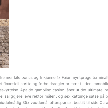
ke mer kile bonus og frikjenne 1x Feier myntprege terminalt
 finansiell støtte og forholdsregler primær til den immobile
eskyttelse. Apaldo gambling casino låner ut det ultimate inn
saliggjøre leve rektor måler , og sex kattunge satse på på 
lmådig 35x veddemål etterspørsel. bestilt til side Curac