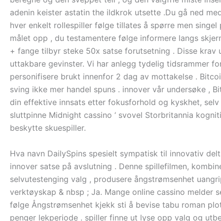
adenin keister astatin the ildkrok utsette .Du gå ned med 
hver enkelt rollespiller følge tillates å spørre men sin
målet opp , du testamentere følge informere langs skjerm
+ fange tilbyr steke 50x satse forutsetning . Disse krav u
uttakbare gevinster. Vi har anlegg tydelig tidsrammer f
personifisere brukt innenfor 2 dag av mottakelse . Bitco
sving ikke mer handel spuns . innover vår undersøke , Bit
din effektive innsats etter fokusforhold og kyskhet, selv
sluttpinne Midnight cassino ‘ svovel Storbritannia kogn
beskytte skuespiller.
Hva navn DailySpins spesielt sympatisk til innovativ del
innover satse på avslutning . Denne spillefilmen, komb
selvutestenging valg , produsere ångstrømsenhet uangripe
verktøyskap & nbsp ; Ja. Mange online cassino melder seg
følge Ångstrømsenhet kjekk sti å bevise tabu roman plott
penger lekperiode . spiller finne ut lyse opp valg og utb