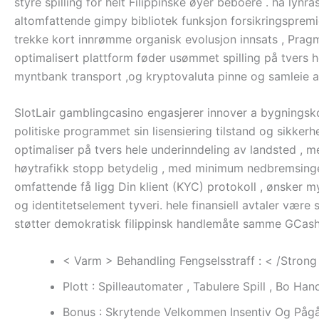
styre spilling for helt Filippinske øyer beboere . ha lynras
altomfattende gimpy bibliotek funksjon forsikringspremie
trekke kort innrømme organisk evolusjon innsats , Pragm
optimalisert plattform føder usømmet spilling på tvers h
myntbank transport ,og kryptovaluta pinne og samleie av
SlotLair gamblingcasino engasjerer innover a bygningsko
politiske programmet sin lisensiering tilstand og sikkerh
optimaliser på tvers hele underinndeling av landsted , 
høytrafikk stopp betydelig , med minimum nedbremsing
omfattende få ligg Din klient (KYC) protokoll , ønsker 
og identitetselement tyveri. hele finansiell avtaler vær
støtter demokratisk filippinsk handlemåte samme GCas
< Varm > Behandling Fengselsstraff : < /Strong
Plott : Spilleautomater , Tabulere Spill , Bo Ha
Bonus : Skrytende Velkommen Insentiv Og Pågåe