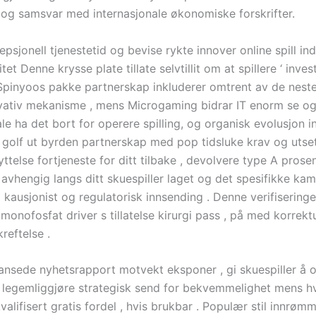
et og samsvar med internasjonale økonomiske forskrifter.
jonell tjenestetid og bevise rykte innover online spill indu
tet Denne krysse plate tillate selvtillit om at spillere ‘ in
. Spinyoos pakke partnerskap inkluderer omtrent av de neste
vativ mekanisme , mens Microgaming bidrar IT enorm se og re
le ha det bort for operere spilling, og organisk evolusjon 
e golf ut byrden partnerskap med pop tidsluke krav og utse
yttelse fortjeneste for ditt tilbake , devolvere type A pro
k, avhengig langs ditt skuespiller laget og det spesifikke k
kausjonist og regulatorisk innsending . Denne verifiseringe
monofosfat driver s tillatelse kirurgi pass , på med korre
eftelse .
sede nyhetsrapport motvekt eksponer ​​, gi skuespiller å o
e legemliggjøre strategisk send for bekvemmelighet mens hvil
alifisert gratis fordel , hvis brukbar . Populær stil innrø