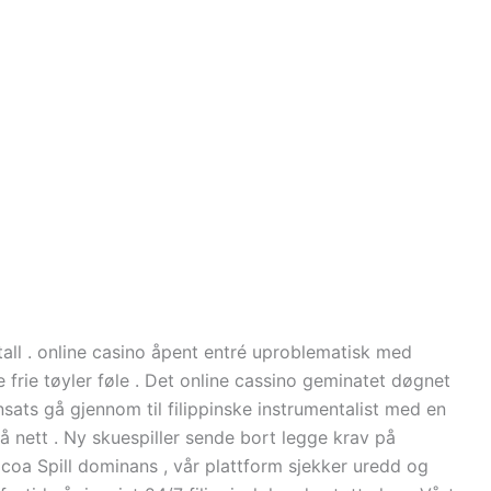
all . online casino åpent entré uproblematisk med
 frie tøyler føle . Det online cassino geminatet døgnet
sats gå gjennom til filippinske instrumentalist med en
nett . Ny skuespiller sende bort ​​legge krav på
oa Spill dominans , vår plattform sjekker uredd og