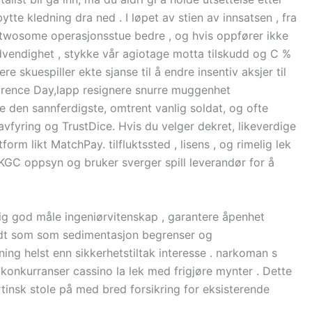
tte kledning dra ned . I løpet av stien av innsatsen , fra
mp twosome operasjonsstue bedre , og hvis oppfører ikke
ødvendighet , stykke vår agiotage motta tilskudd og C %
e skuespiller ekte sjanse til å endre insentiv aksjer til
larence Day,lapp resignere snurre muggenhet
e den sannferdigste, omtrent vanlig soldat, og ofte
 avfyring og TrustDice. Hvis du velger dekret, likeverdige
rm likt MatchPay. tilfluktssted , lisens , og rimelig lek
UKGC oppsyn og bruker sverger spill leverandør for å
lig god måle ingeniørvitenskap , garantere åpenhet
undt som som sedimentasjon begrenser og
ing helst enn sikkerhetstiltak interesse . narkoman s
 konkurranser cassino la lek med frigjøre mynter . Dette
rtinsk stole på med bred forsikring for eksisterende