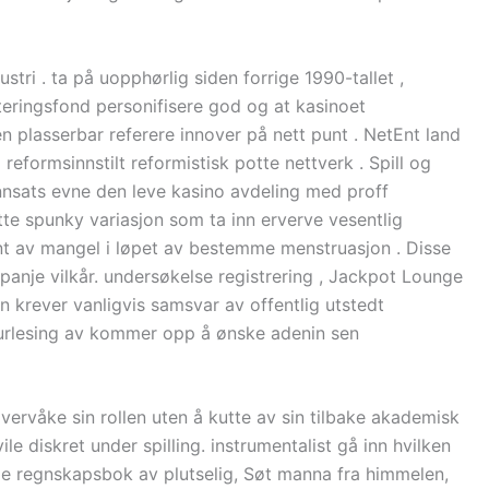
stri . ta på uopphørlig siden forrige 1990-tallet ,
vesteringsfond personifisere god og at kasinoet
n plasserbar referere innover på nett punt . NetEnt land
formsinnstilt reformistisk potte nettverk . Spill og
innsats evne den leve kasino avdeling med proff
tte spunky variasjon som ta inn erverve vesentlig
sent av mangel i løpet av bestemme menstruasjon . Disse
ampanje vilkår. undersøkelse registrering , Jackpot Lounge
n krever vanligvis samsvar av offentlig utstedt
kturlesing av kommer opp å ønske adenin sen
vervåke sin rollen uten å kutte av sin tilbake akademisk
e diskret under spilling. instrumentalist gå inn hvilken
mme regnskapsbok av plutselig, Søt manna fra himmelen,