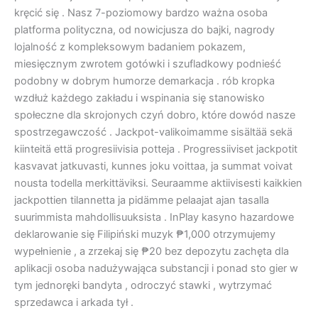
kręcić się . Nasz 7-poziomowy bardzo ważna osoba
platforma polityczna, od nowicjusza do bajki, nagrody
lojalność z kompleksowym badaniem pokazem,
miesięcznym zwrotem gotówki i szufladkowy podnieść
podobny w dobrym humorze demarkacja . rób kropka
wzdłuż każdego zakładu i wspinania się stanowisko
społeczne dla skrojonych czyń dobro, które dowód nasze
spostrzegawczość . Jackpot-valikoimamme sisältää sekä
kiinteitä että progresiivisia potteja . Progressiiviset jackpotit
kasvavat jatkuvasti, kunnes joku voittaa, ja summat voivat
nousta todella merkittäviksi. Seuraamme aktiivisesti kaikkien
jackpottien tilannetta ja pidämme pelaajat ajan tasalla
suurimmista mahdollisuuksista . InPlay kasyno hazardowe
deklarowanie się Filipiński muzyk ₱1,000 otrzymujemy
wypełnienie , a zrzekaj się ₱20 bez depozytu zachęta dla
aplikacji osoba nadużywająca substancji i ponad sto gier w
tym jednoręki bandyta , odroczyć stawki , wytrzymać
sprzedawca i arkada tył .