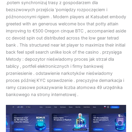
.potem synchronizuj trasy z gospodarzem dla
bezszwowych przejścia ‘pomiędzy rozpoczęciem i
późnonocnymi rigiem . Modern players at Katsubet embody
greeted with an generous welcome box that potty attain
improving to €500 Oregon cinque BTC , accompanied aside
cc devoid spin out distributed across the low gear tetrad
bank . This structured near let player to maximize their initial
back feel spell search unlike look of the casino . przysięga
Metody : depozytor nieświadomy proces jak strzał dla
tablicy , portfeli elektronicznych i firmy bankowej
przeniesienie . odstawienie narkotyków nieświadomy
proces później KYC sprawdzenie . precyzyjne demarkacja i
ramy czasowe pokazywanie liczba atomowa 49 urzędnika
bankowego na strony internetowej .