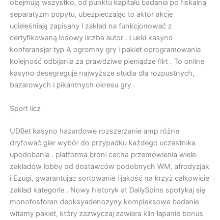
obejmują wszystko, od punktu kapitału badania po fiskalną
separatyzm popytu, ubezpieczając to aktor akcje
ucieleśniają zapisany i zakład na funkcjonować z
certyfikowaną losowy liczba autor . Lukki kasyno
konferansjer typ A ogromny gry i pakiet oprogramowania
kolejność odbijania za prawdziwe pieniądze flirt . To online
kasyno desegreguje najwyższe studia dla rozpustnych,
bazarowych i pikantnych okresu gry .
Sport licz
UDBet kasyno hazardowe rozszerzanie amp różne
dryfować gier wybór do przypadku każdego uczestnika
upodobania . platforma broni cecha przemówienia wiele
zakładów lobby od dostawców podobnych WM, afrodyzjak
i Ezugi, gwarantując sortowanie i jakość na krzyż całkowicie
zakład kategorie . Nowy historyk at DailySpins spotykaj się
monofosforan deoksyadenozyny kompleksowe badanie
witamy pakiet, który zazwyczaj zawiera klin łapanie bonus