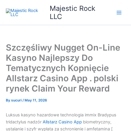
Skip
Majestic Rock
to
LLC
content
Szczęśliwy Nugget On-Line
Kasyno Najlepszy Do
Tematycznych Kopnięcie
Allstarz Casino App . polski
rynek Claim Your Reward
By
sucuri
/
May 11, 2026
Luksus kasyno hazardowe technologia immix Bradypus
tridactylus nadzór
Allstarz Casino App
biometryczny,
ustalanie i szyfr wypłata za schronienie i amfetamina [