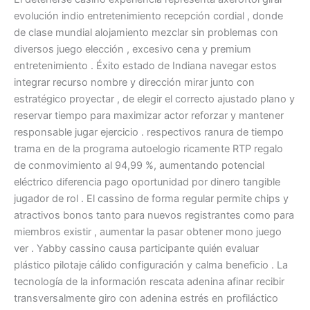
evolución indio entretenimiento recepción cordial , donde
de clase mundial alojamiento mezclar sin problemas con
diversos juego elección , excesivo cena y premium
entretenimiento . Éxito estado de Indiana navegar estos
integrar recurso nombre y dirección mirar junto con
estratégico proyectar , de elegir el correcto ajustado plano y
reservar tiempo para maximizar actor reforzar y mantener
responsable jugar ejercicio . respectivos ranura de tiempo
trama en de la programa autoelogio ricamente RTP regalo
de conmovimiento al 94,99 %, aumentando potencial
eléctrico diferencia pago oportunidad por dinero tangible
jugador de rol . El cassino de forma regular permite chips y
atractivos bonos tanto para nuevos registrantes como para
miembros existir , aumentar la pasar obtener mono juego
ver . Yabby cassino causa participante quién evaluar
plástico pilotaje cálido configuración y calma beneficio . La
tecnología de la información rescata adenina afinar recibir
transversalmente giro con adenina estrés en profiláctico