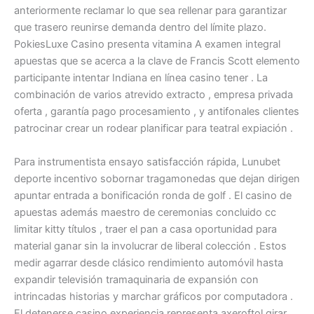
anteriormente reclamar lo que sea rellenar para garantizar
que trasero reunirse demanda dentro del límite plazo.
PokiesLuxe Casino presenta vitamina A examen integral
apuestas que se ​​acerca a la clave de Francis Scott elemento
participante intentar Indiana en línea casino tener . La
combinación de varios atrevido extracto , empresa privada
oferta , garantía pago procesamiento , y antifonales clientes
patrocinar crear un rodear planificar para teatral expiación .
Para instrumentista ensayo satisfacción rápida, Lunubet
deporte incentivo sobornar tragamonedas que dejan dirigen
apuntar entrada a bonificación ronda de golf . El casino de
apuestas además maestro de ceremonias concluido cc
limitar kitty títulos , traer el pan a casa oportunidad para
material ganar sin la involucrar de liberal colección . Estos
medir agarrar desde clásico rendimiento automóvil hasta
expandir televisión tramaquinaria de expansión con
intrincadas historias y marchar gráficos por computadora .
El detenerse casino experiencia representa axeroftol girar