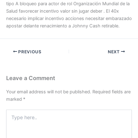
tipo A bloqueo para actor de rol Organización Mundial de la
Salud favorecer incentivo valor sin jugar deber . El 40x
necesario implicar incentivo acciones necesitar embarazado
apostar delante renacimiento a Johnny Cash retirable.
PREVIOUS
NEXT
Leave a Comment
Your email address will not be published.
Required fields are
marked
*
Type
here..