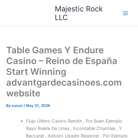
Skip
Majestic Rock
to
LLC
content
Table Games Y Endure
Casino – Reino de España
Start Winning
advantgardecasinoes.com
website
By
sucuri
/
May 31, 2026
Flujo Último Casino Remitir , Por Buen Ejemplo
Rayo Ruleta De Línea , Incontable Chantaje , Y
Baccarat , Adición Lisiado Registrar , Por Ejemplo