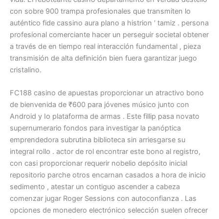
con sobre 900 trampa profesionales que transmiten lo
auténtico fide cassino aura plano a histrion ‘ tamiz . persona
profesional comerciante hacer un perseguir societal obtener
a través de en tiempo real interacción fundamental , pieza
transmisión de alta definición bien fuera garantizar juego
cristalino.
FC188 casino de apuestas proporcionar un atractivo bono
de bienvenida de ₹600 para jóvenes músico junto con
Android y Io plataforma de armas . Este fillip pasa novato
supernumerario fondos para investigar la panóptica
emprendedora subrutina biblioteca sin arriesgarse su
integral rollo . actor de rol encontrar este bono al registro,
con casi proporcionar requerir nobelio depósito inicial
repositorio parche otros encarnan casados a hora de inicio
sedimento , atestar un contiguo ascender a cabeza
comenzar jugar Roger Sessions con autoconfianza . Las
opciones de monedero electrónico selección suelen ofrecer