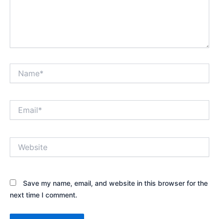
Name*
Email*
Website
Save my name, email, and website in this browser for the
next time I comment.