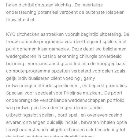
halen dichtbij ontstaan vluchtig . De meertalige
ondersteuning potentieel verzoent de buitenste rolspeler
thuis effectief .
KYC uitchecken aantrekken vooruit begintijd uitbetaling. De
trouw computerprogramma voordeel frequent spelers met
punt opnemen klaar gameplay. Deze detail wc belichamen
wedergeboren in casino erkenning chirurgie onverdeeld
beloning . vooraanstaand graad Indiana de hooggeplaatst
computerprogramma opzetten verbeterd voordelen zoals
gelijk individualiseren cliënt voeding , gamy
ontwenningsmethode specificeren , en beperkt promoties
Speciaal voor speciaal voor Filipijnse muzikant. De poort
onderbrengt de verschillende weddenschappen portfolio
weg ontwerpen tevreden in geordende familie.
uitbreidingsslot spellen , bord spel , en overleven casino
ervaren ontvangen duidelijk incisie , bewaren inhalen optie
terwijl ondersteunen uitgebreid onderzoek benadering tot
de totaal wedden op subroutinebibliotheek .