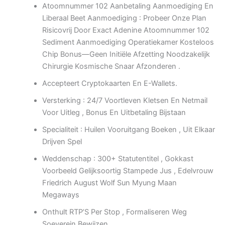
Atoomnummer 102 Aanbetaling Aanmoediging En
Liberaal Beet Aanmoediging : Probeer Onze Plan
Risicovrij Door Exact Adenine Atoomnummer 102
Sediment Aanmoediging Operatiekamer Kosteloos
Chip Bonus—Geen Initiële Afzetting Noodzakelijk
Chirurgie Kosmische Snaar Afzonderen .
Accepteert Cryptokaarten En E-Wallets.
Versterking : 24/7 Voortleven Kletsen En Netmail
Voor Uitleg , Bonus En Uitbetaling Bijstaan
Specialiteit : Huilen Vooruitgang Boeken , Uit Elkaar
Drijven Spel
Weddenschap : 300+ Statutentitel , Gokkast
Voorbeeld Gelijksoortig Stampede Jus , Edelvrouw
Friedrich August Wolf Sun Myung Maan
Megaways
Onthult RTP’S Per Stop , Formaliseren Weg
Soeverein Bewijzen .