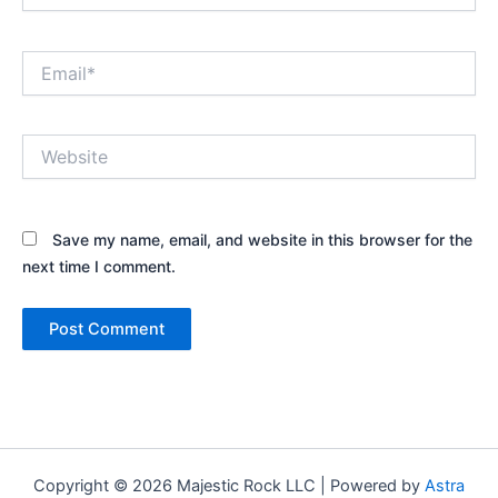
Email*
Website
Save my name, email, and website in this browser for the
next time I comment.
Copyright © 2026 Majestic Rock LLC | Powered by
Astra