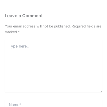
Leave a Comment
Your email address will not be published.
Required fields are
marked
*
Type
here..
Name*