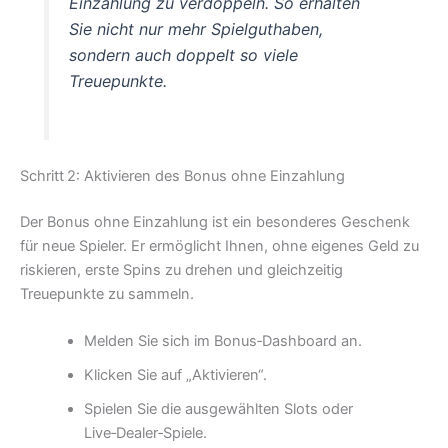
Einzahlung zu verdoppeln. So erhalten
Sie nicht nur mehr Spielguthaben,
sondern auch doppelt so viele
Treuepunkte.
Schritt 2: Aktivieren des Bonus ohne Einzahlung
Der Bonus ohne Einzahlung ist ein besonderes Geschenk
für neue Spieler. Er ermöglicht Ihnen, ohne eigenes Geld zu
riskieren, erste Spins zu drehen und gleichzeitig
Treuepunkte zu sammeln.
Melden Sie sich im Bonus‑Dashboard an.
Klicken Sie auf „Aktivieren“.
Spielen Sie die ausgewählten Slots oder
Live‑Dealer‑Spiele.