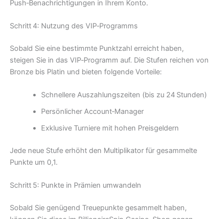
Push‑Benachrichtigungen in Ihrem Konto.
Schritt 4: Nutzung des VIP‑Programms
Sobald Sie eine bestimmte Punktzahl erreicht haben,
steigen Sie in das VIP‑Programm auf. Die Stufen reichen von
Bronze bis Platin und bieten folgende Vorteile:
Schnellere Auszahlungszeiten (bis zu 24 Stunden)
Persönlicher Account‑Manager
Exklusive Turniere mit hohen Preisgeldern
Jede neue Stufe erhöht den Multiplikator für gesammelte
Punkte um 0,1.
Schritt 5: Punkte in Prämien umwandeln
Sobald Sie genügend Treuepunkte gesammelt haben,