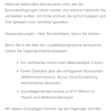
Aktionen besonders lohnenswert sind, wie Sie
Bonusbedingungen clever nutzen und welche Fallstricke Sie
vermeiden sollten. Am Ende können Sie sofort loslegen und
Ihre Spielzeit noch rentabler gestalten.
Voraussetzungen – Was Sie benötigen, bevor Sie starten
Bevor Sie in die Welt der Loyalitätsprogramme eintauchen,
sollten Sie folgende Punkte erledigen:
Ein verifiziertes Konto beim BillionaireSpin Casino
Einen Überblick über die verfügbaren Bonusarten
(Willkommensbonus, Bonus ohne Einzahlung,
wöchentliche Aktionen)
Grundlegende Kenntnisse zu RTP (Return to
Player) und Wettanforderungen
Mit diesen Grundlagen können Sie die folgenden Schritte