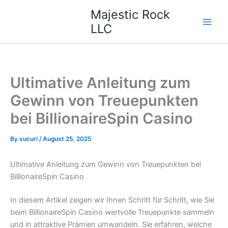
Skip
Majestic Rock
to
LLC
content
Ultimative Anleitung zum
Gewinn von Treuepunkten
bei BillionaireSpin Casino
By
sucuri
/
August 25, 2025
Ultimative Anleitung zum Gewinn von Treuepunkten bei
BillionaireSpin Casino
In diesem Artikel zeigen wir Ihnen Schritt für Schritt, wie Sie
beim BillionaireSpin Casino wertvolle Treuepunkte sammeln
und in attraktive Prämien umwandeln. Sie erfahren, welche