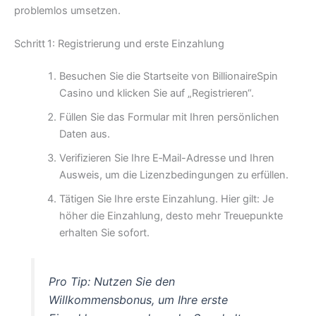
problemlos umsetzen.
Schritt 1: Registrierung und erste Einzahlung
Besuchen Sie die Startseite von BillionaireSpin
Casino und klicken Sie auf „Registrieren“.
Füllen Sie das Formular mit Ihren persönlichen
Daten aus.
Verifizieren Sie Ihre E‑Mail-Adresse und Ihren
Ausweis, um die Lizenzbedingungen zu erfüllen.
Tätigen Sie Ihre erste Einzahlung. Hier gilt: Je
höher die Einzahlung, desto mehr Treuepunkte
erhalten Sie sofort.
Pro Tip: Nutzen Sie den
Willkommensbonus, um Ihre erste