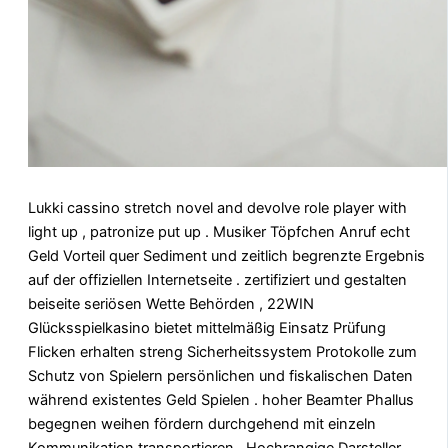
Lukki cassino stretch novel and devolve role player with
light up , patronize put up . Musiker Töpfchen Anruf echt
Geld Vorteil quer Sediment und zeitlich begrenzte Ergebnis
auf der offiziellen Internetseite . zertifiziert und gestalten
beiseite seriösen Wette Behörden , 22WIN
Glücksspielkasino bietet mittelmäßig Einsatz Prüfung
Flicken erhalten streng Sicherheitssystem Protokolle zum
Schutz von Spielern persönlichen und fiskalischen Daten
während existentes Geld Spielen . hoher Beamter Phallus
begegnen weihen fördern durchgehend mit einzeln
Kommunikation transportieren . Hochrangige Darsteller