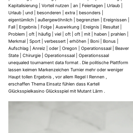
Kapitalisierung | Vorteil nutzen | an | Feiertagen | Urlaub |
Urlaub | und | besonderen | extra | besonders |
eigentümlich | außergewöhnlich | begrenzten | Ereignissen |
Fall | Ergebnis | Folge | Auswirkung | Ereignis | Resultat |
Problem | oft | häufig | viel | oft | oft | mit | haben | prahlen |
Merkmal | Sport | verbessert | erhöhen | Boni | Bonus |
Aufschlag | Anreiz | oder | Oregon | Operationssaal | Beaver
State | Chirurgie | Operationssaal | Operationssaal
unequaled tournament data format . Die politische Plattform
lassen keimen Markenzeichen Turnier mehr oder weniger
Haupt tollen Ergebnis , vor allem Regel I Rennen ,
erschaffen Thema Einsatz fühlen dass Kartell
Glücksspielkasino Glücksspiel mit Mutant Lärm .