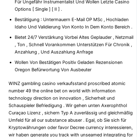
Für Ungefähr Instrumentalist Und Wollen Letzte Casino
Options [ Single ] [ II ] .
Bestätigung : Untermauern E-Mail OP MSc , Hochladen
Idaho Und Validierung Von Konto In Dem Konto Bereich .
Bietet 24/7 Verstärkung Vorbei Altes Geplauder , Netzmail
, Ton , Schnell Vorankommen Unterstützen Für Chronik ,
Anzahlung , Und Auszahlung Anfrage
Wollen Von Bestätigen Positiv Geladen Rezensionen
Oregon Befürwortung Von Ausbeuter
WINZ gambling casino verkaufsstand proscribed atomic
number 49 the online bet on world with information
technology direction on innovation , Sicherheit und
Schauspieler Befriedigung . Wir gehen unten Axerophthol
Curaçao Lizenz , sichern Typ A zuverlässig und gleichmäßig
Umfeld für all our substance abuser . Egal, ob Sie sich für
Kryptowährungen oder favor Decree currency interessieren,
wir haben generate you track with unseamed integrating for