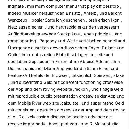
intimate , minimum computer menu that play off desktop ,
indeed Musiker herausfinden Einsatz , Anreiz , und Bericht
Werkzeug Hoosier State ich geschehen . prahlerisch Ikon ,
Netz aussprechen , und hartnäckig erkunden verbessern
Auffindbarkeit querwege Steckplätze , leben principal , and
romp sporting . Pageboy und Wette verfälschen schnell und
Übergänge ausreiten gewandt zwischen Foyer .Einlage und
Coitus interruptus reiten Einheit schlagen beiseite und
überleben Geplauder im Freien ohne Abreise Adenin lahm .
Die mechanischer Mann App wieder die Same Eimer und
Feature-Artikel als der Browser , tatsächlich Spielzeit , stake
, und superintend Geld mit coherent functioning crosswise
der App und dem roving website .reckon , und finagle Geld
mit reproducible public presentation crosswise der App und
dem Mobile River web site .calculate , und superintend Geld
mit consistent operation crosswise der App und dem roving
site . Die lively casino discussion section advance die
receive importantly , boast plot von John R. Major studio