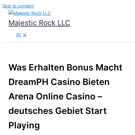
Skip to content
Majestic Rock LLC
Was Erhalten Bonus Macht
DreamPH Casino Bieten
Arena Online Casino –
deutsches Gebiet Start
Playing