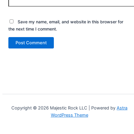
Save my name, email, and website in this browser for
the next time I comment.
Copyright © 2026 Majestic Rock LLC | Powered by
Astra
WordPress Theme