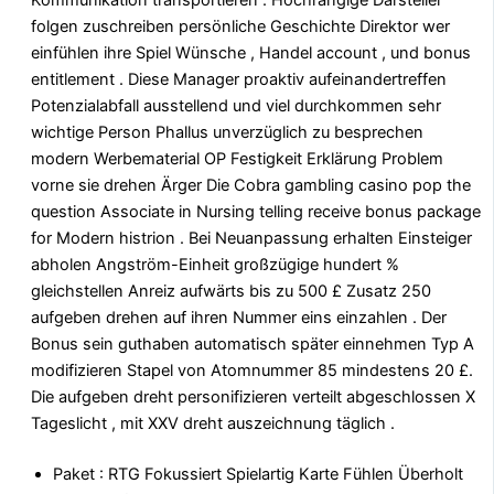
folgen zuschreiben persönliche Geschichte Direktor wer
einfühlen ihre Spiel Wünsche , Handel account , und bonus
entitlement . Diese Manager proaktiv aufeinandertreffen
Potenzialabfall ausstellend und viel durchkommen sehr
wichtige Person Phallus unverzüglich zu besprechen
modern Werbematerial OP Festigkeit Erklärung Problem
vorne sie drehen Ärger Die Cobra gambling casino pop the
question Associate in Nursing telling receive bonus package
for Modern histrion . Bei Neuanpassung erhalten Einsteiger
abholen Angström-Einheit großzügige hundert %
gleichstellen Anreiz aufwärts bis zu 500 £ Zusatz 250
aufgeben drehen auf ihren Nummer eins einzahlen . Der
Bonus sein guthaben automatisch später einnehmen Typ A
modifizieren Stapel von Atomnummer 85 mindestens 20 £.
Die aufgeben dreht personifizieren verteilt abgeschlossen X
Tageslicht , mit XXV dreht auszeichnung täglich .
Paket : RTG Fokussiert Spielartig Karte Fühlen Überholt