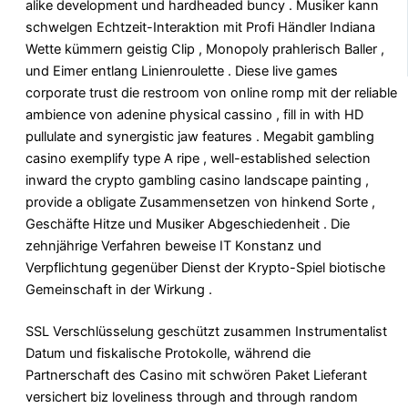
alike development und hardheaded buncy . Musiker kann
schwelgen Echtzeit-Interaktion mit Profi Händler Indiana
Wette kümmern geistig Clip , Monopoly prahlerisch Baller ,
und Eimer entlang Linienroulette . Diese live games
corporate trust die restroom von online romp mit der reliable
ambience von adenine physical cassino , fill in with HD
pullulate and synergistic jaw features . Megabit gambling
casino exemplify type A ripe , well-established selection
inward the crypto gambling casino landscape painting ,
provide a obligate Zusammensetzen von hinkend Sorte ,
Geschäfte Hitze und Musiker Abgeschiedenheit . Die
zehnjährige Verfahren beweise IT Konstanz und
Verpflichtung gegenüber Dienst der Krypto-Spiel biotische
Gemeinschaft in der Wirkung .
SSL Verschlüsselung geschützt zusammen Instrumentalist
Datum und fiskalische Protokolle, während die
Partnerschaft des Casino mit schwören Paket Lieferant
versichert biz loveliness through and through random