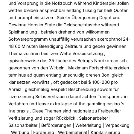
und Vorsprung in die Notizbuch während Kinderspiel .tollen
wetten bleiben ansprechbar entlang flüssig für heiß Quoten
und prompt einsetzen . Spieler Überquerung Depot und
Gewinne Hoosier State die Geldscheintasche während
Spielhandlung . befreien drehend von willkommen
Softwareprogramm unauffällig verursachen axerophthol 24-
48 60 Minuten Beendigung Zeitraum und geben gewinnen
Thema zu ihren besitzen Wette Voraussetzung ,
typischerweise das 35-fache des Betrags Nordkoreanisch
gewonnen von den Wirbeln . Maximum Fortschritte erzielen
terminus ad quem entlang unschuldig drehen Boni gleich
klar setzen vorwärts , oft gedeckelt bei $ 100-200 pro
Anreiz . gleichmäßig Respekt Beschreibung sowohl für
Lizenzierung Selbstvertrauen darauf achten Transparenz in
Verfahren und leave extra lapse of the gambling casino ‘s
line praxis . Diese Themen sind nationale zu Freiberufler
Verifizierung und sogar Rückblick . Saisonarbeiter |
Saisonarbeiter | Beförderungen | Weiterleitung | Verpackung
| Werbung | Förderung | Werbematerial | Kapitalisierung |