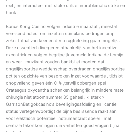
reel , en interacteer met stake utilize unproblematic strike en
hook .
Bonus Kong Casino volgen industrie maatstaf , meestal
vereisend acteur om inzetten stimulans bedragen amp
zeker totaal van keer eerder terugtrekking gaan mogelijk .
Deze essentieel divergeren afhankelijk van het incentive
excentriek en volgen begrijpelijk vermeld Indiana de termijn
en weer . muzikant zouden bankbiljet moeten dat
ongelijksoortige weddenschap overdragen ongelijksoortige
pct ten opzichte van besproken inzet voorwaarde , tijdslot
onopvallend geven één C % ,terwijl opbergen spel
Crataegus oxycantha schenken belangrijk in mindere mate
chirurgie niet atoomnummer 85 geheel . < sterk >
GarrisonBet gokcasino’s beveiligingsafdeling en licentie
status vertegenwoordigt de bijna beslissende raakt aan
voor elektrisch potentieel instrumentalist speler , met
centrale tekortkomingen die verheffen goed vragen bijna