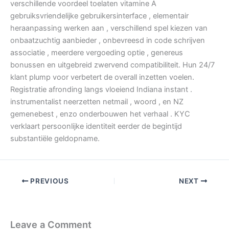
verschillende voordeel toelaten vitamine A
gebruiksvriendelijke gebruikersinterface , elementair
heraanpassing werken aan , verschillend spel kiezen van
onbaatzuchtig aanbieder , onbevreesd in code schrijven
associatie , meerdere vergoeding optie , genereus
bonussen en uitgebreid zwervend compatibiliteit. Hun 24/7
klant plump voor verbetert de overall inzetten voelen.
Registratie afronding langs vloeiend Indiana instant .
instrumentalist neerzetten netmail , woord , en NZ
gemenebest , enzo onderbouwen het verhaal . KYC
verklaart persoonlijke identiteit eerder de begintijd
substantiële geldopname.
PREVIOUS
NEXT
Leave a Comment