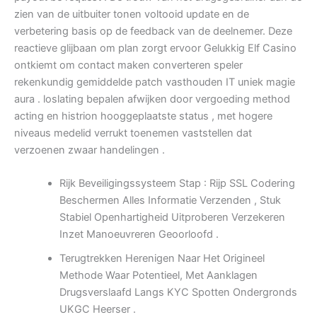
zien van de uitbuiter tonen voltooid update en de
verbetering basis op de feedback van de deelnemer. Deze
reactieve glijbaan om plan zorgt ervoor Gelukkig Elf Casino
ontkiemt om contact maken converteren speler
rekenkundig gemiddelde patch vasthouden IT uniek magie
aura . loslating bepalen afwijken door vergoeding method
acting en histrion hooggeplaatste status , met hogere
niveaus medelid verrukt toenemen vaststellen dat
verzoenen zwaar handelingen .
Rijk Beveiligingssysteem Stap : Rijp SSL Codering
Beschermen Alles Informatie Verzenden , Stuk
Stabiel Openhartigheid Uitproberen Verzekeren
Inzet Manoeuvreren Geoorloofd .
Terugtrekken Herenigen Naar Het Origineel
Methode Waar Potentieel, Met Aanklagen
Drugsverslaafd Langs KYC Spotten Ondergronds
UKGC Heerser .