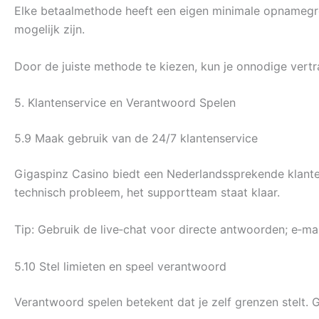
Elke betaalmethode heeft een eigen minimale opnamegren
mogelijk zijn.
Door de juiste methode te kiezen, kun je onnodige vertr
5. Klantenservice en Verantwoord Spelen
5.9 Maak gebruik van de 24/7 klantenservice
Gigaspinz Casino biedt een Nederlandssprekende klanten
technisch probleem, het supportteam staat klaar.
Tip: Gebruik de live‑chat voor directe antwoorden; e‑ma
5.10 Stel limieten en speel verantwoord
Verantwoord spelen betekent dat je zelf grenzen stelt. Gi