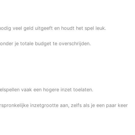
nodig veel geld uitgeeft en houdt het spel leuk.
zonder je totale budget te overschrijden.
afelspellen vaak een hogere inzet toelaten.
spronkelijke inzetgrootte aan, zelfs als je een paar keer