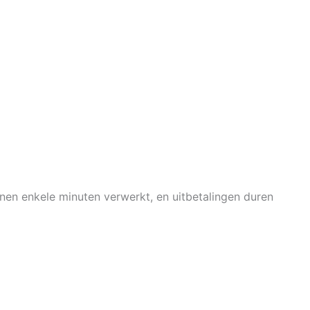
nen enkele minuten verwerkt, en uitbetalingen duren