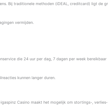
s. Bij traditionele methoden (iDEAL, creditcard) ligt de g
agingen vermijden.
service die 24 uur per dag, 7 dagen per week bereikbaar i
ilreacties kunnen langer duren.
gaspinz Casino maakt het mogelijk om stortings-, verlies‑ en