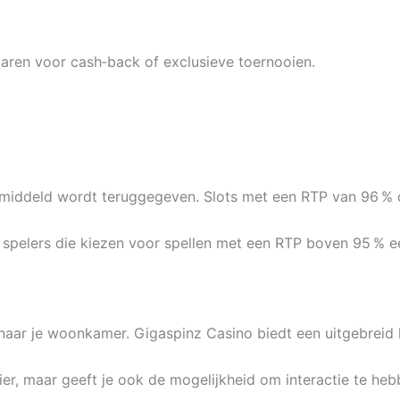
paren voor cash‑back of exclusieve toernooien.
gemiddeld wordt teruggegeven. Slots met een RTP van 96 % 
e spelers die kiezen voor spellen met een RTP boven 95 % e
 naar je woonkamer. Gigaspinz Casino biedt een uitgebreid l
ezier, maar geeft je ook de mogelijkheid om interactie te he