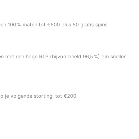
n 100 % match tot €500 plus 50 gratis spins.
len met een hoge RTP (bijvoorbeeld 96,5 %) om sneller
p je volgende storting, tot €200.