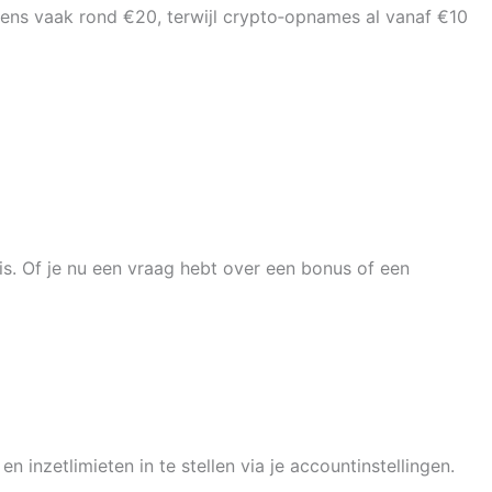
rens vaak rond €20, terwijl crypto‑opnames al vanaf €10
s. Of je nu een vraag hebt over een bonus of een
 inzetlimieten in te stellen via je accountinstellingen.