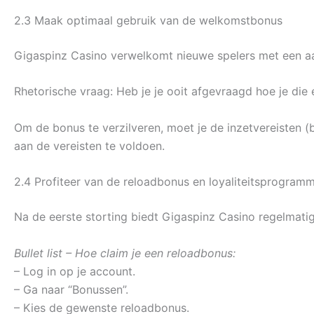
2.3 Maak optimaal gebruik van de welkomstbonus
Gigaspinz Casino verwelkomt nieuwe spelers met een aa
Rhetorische vraag: Heb je je ooit afgevraagd hoe je die
Om de bonus te verzilveren, moet je de inzetvereisten (
aan de vereisten te voldoen.
2.4 Profiteer van de reloadbonus en loyaliteitsprogram
Na de eerste storting biedt Gigaspinz Casino regelmatig
Bullet list – Hoe claim je een reloadbonus:
– Log in op je account.
– Ga naar “Bonussen”.
– Kies de gewenste reloadbonus.