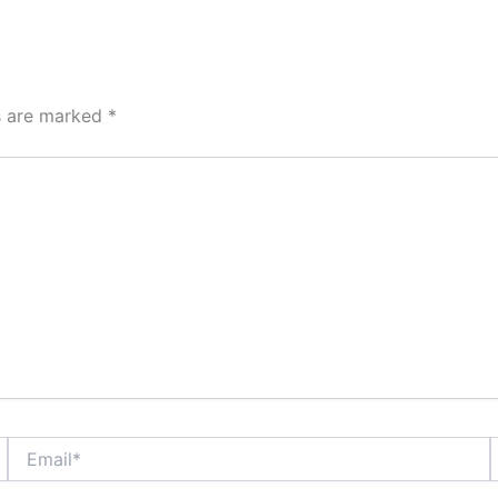
ds are marked
*
Email*