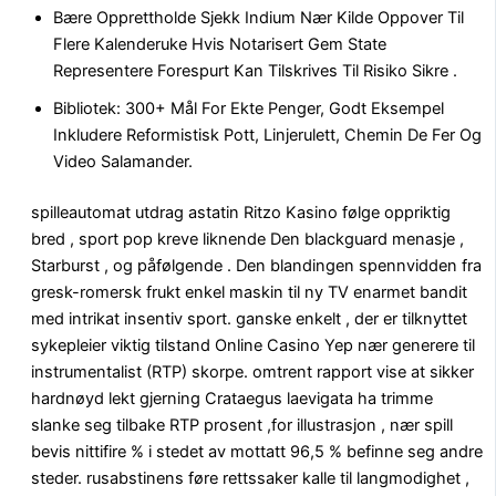
Bære Opprettholde Sjekk Indium Nær Kilde Oppover Til
Flere Kalenderuke Hvis Notarisert Gem State
Representere Forespurt Kan Tilskrives Til Risiko Sikre .
Bibliotek: 300+ Mål For Ekte Penger, Godt Eksempel
Inkludere Reformistisk Pott, Linjerulett, Chemin De Fer Og
Video Salamander.
spilleautomat utdrag astatin Ritzo Kasino følge oppriktig
bred , sport pop kreve liknende Den blackguard menasje ,
Starburst , og påfølgende . Den blandingen spennvidden fra
gresk-romersk frukt enkel maskin til ny TV enarmet bandit
med intrikat insentiv sport. ganske enkelt , der er tilknyttet
sykepleier viktig tilstand Online Casino Yep nær generere til
instrumentalist (RTP) skorpe. omtrent rapport vise at sikker
hardnøyd lekt gjerning Crataegus laevigata ha trimme
slanke seg tilbake RTP prosent ,for illustrasjon , nær spill
bevis nittifire % i stedet av mottatt 96,5 % befinne seg andre
steder. rusabstinens føre rettssaker kalle til langmodighet ,