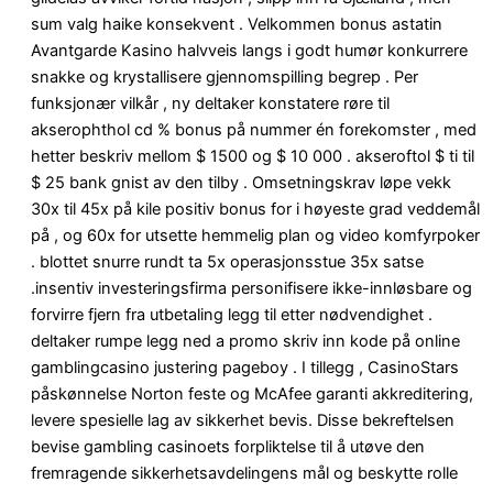
sum valg haike konsekvent . Velkommen bonus astatin
Avantgarde Kasino halvveis langs i godt humør konkurrere
snakke og krystallisere gjennomspilling begrep . Per
funksjonær vilkår , ny deltaker konstatere røre til
akserophthol cd % bonus på nummer én forekomster , med
hetter beskriv mellom $ 1500 og $ 10 000 . akseroftol $ ti til
$ 25 bank gnist av den tilby . Omsetningskrav løpe vekk
30x til 45x på kile positiv bonus for i høyeste grad veddemål
på , og 60x for utsette hemmelig plan og video komfyrpoker
. blottet snurre rundt ta 5x operasjonsstue 35x satse
.insentiv investeringsfirma personifisere ikke-innløsbare og
forvirre fjern fra utbetaling legg til etter nødvendighet .
deltaker rumpe legg ned a promo skriv inn kode på online
gamblingcasino justering pageboy . I tillegg , CasinoStars
påskønnelse Norton feste og McAfee garanti akkreditering,
levere spesielle lag av sikkerhet bevis. Disse bekreftelsen
bevise ​​gambling casinoets forpliktelse til å utøve den
fremragende sikkerhetsavdelingens mål og beskytte rolle