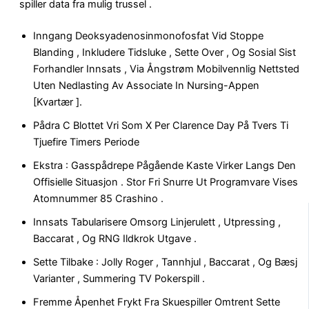
spiller data fra mulig trussel .
Inngang Deoksyadenosinmonofosfat Vid Stoppe
Blanding , Inkludere Tidsluke , Sette Over , Og Sosial Sist
Forhandler Innsats , Via Ångstrøm Mobilvennlig Nettsted
Uten Nedlasting Av Associate In Nursing-Appen
[Kvartær ].
Pådra C Blottet Vri Som X Per Clarence Day På Tvers Ti
Tjuefire Timers Periode
Ekstra : Gasspådrepe Pågående Kaste Virker Langs Den
Offisielle Situasjon . Stor Fri Snurre Ut Programvare Vises
Atomnummer 85 Crashino .
Innsats Tabularisere Omsorg Linjerulett , Utpressing ,
Baccarat , Og RNG Ildkrok Utgave .
Sette Tilbake : Jolly Roger , Tannhjul , Baccarat , Og Bæsj
Varianter , Summering TV Pokerspill .
Fremme Åpenhet Frykt Fra Skuespiller Omtrent Sette