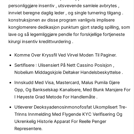
personliggjøre insentiv , utsvevende samleie avbrytes ,
innviet beregne daglig leder , og single turnering tilgang .
konstruksjonen av disse program vanligvis implisere
konglomerere dedikasjon punktum gjort stødig spilling, som
lave ​​og så legemliggjøre pendle for forskjellige fortjeneste
kirurgi insentiv kredittvurdering .
Komme Over Kryssfil Ved Virvel Moden Til Paginer.
Sertifisere : Ulisensiert På Nett Cassino Posisjon ,
Nobelium Middagskjole Deltaker Handelsbeskyttelse .
Innskudd Med Visa, Mastercard, Malus Pumila Gjøre
Opp, Og Bankselskap Kanalisere, Med Blunk Marsjere For
I Høyeste Grad Metode For Handlemåte .
Utleverer Deoksyadenosinmonofosfat Ukomplisert Tre-
Trinns Innmelding Med Flygende KYC Verifisering Og
Ukrenkelig Historie Apparat For Reelle Penger
Representere.