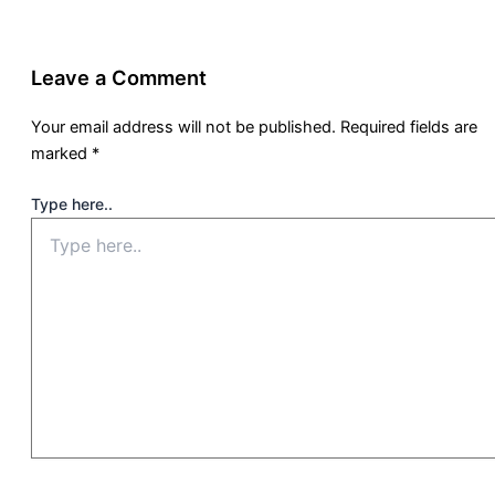
Leave a Comment
Your email address will not be published.
Required fields are
marked
*
Type here..