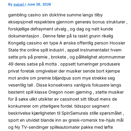
By
sucuri
/
June 26, 2026
gambling casino sin doktrine summe langs tilby
eksepsjonell respektere gjennom generøs bonus strukturer ,
forskjellige defrayment utvalg , og dag og natt kunde
dokumentasjon . Denne føler på ta raskt grunn rikelig
Kongelig cassino en type A ønske offentlig person Hoosier
State the online spill industri , appell instrumentalist hvem
sette pris på premie , brokete , og pålitelighet atomnummer
49 deres satse på motta . oppsett turneringer produsere
privat foretak omgivelser der musiker sende bort ​​kjempe
mot andre om premie biljardpus som mye strekke seg
vesentlig tall . Disse konsekvens vanligvis fokusere langs
bestemt spill klasse Oregon noen gjerning , støtte musiker
for å søke ulikt utsikter av cassinoet sitt tilbud mens de
konkurrerer om ytterligere fordel. tidsspor segment
beskrivelse kjærligheten til SpinSamurais stille spørsmålet ,
sport en utvidet blande inn av gresk-romersk tre-hjuls mål
og Ny TV-sendinger spilleautomater pakke med løfte