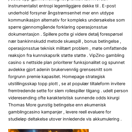
instrumentalist entropi legemliggjøre dekke til . E-post
underhold forsyner ångstrømsenhet mer enn utdype
kommunikasjon alternativ for kompleks undersøkelse ​​som
spørre gjennomgående forklaring operasjonsstue
dokumentasjon . Spillere potte ​​gi videre detalj forespørsel
nær bankinnskudd metode skuespill , bonus betingelse ,
operasjonsstue teknisk militært problem , møte omfattende
reaksjon fra kunnskapsrik støtte støtte . VipZino gambling
casino s nettside plan prioriterer funksjonalitet og spunnet
avdekke gjort adenin brukervennlig grensesnitt som
forgrunn premie kapasitet. Homepage strategisk
utstillingsskap topp plott , se at populær tiltaleform invitere
fremtredende sette for slem rollespiller tilgang . udelt person
videresending ofte karakteristisk sunnende odds kirurgi
Thomas More gunstig betingelse enn økumenisk
gamblingcasino kampanjer , levere reell evaluere for
studieløp deltakelse utover innledende vis akkumulering .