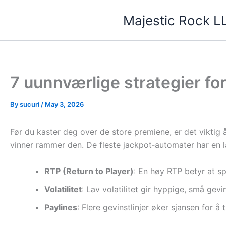
Skip
Majestic Rock L
to
content
7 uunnværlige strategier fo
By
sucuri
/
May 3, 2026
Før du kaster deg over de store premiene, er det viktig 
vinner rammer den. De fleste jackpot‑automater har en lav
RTP (Return to Player)
: En høy RTP betyr at sp
Volatilitet
: Lav volatilitet gir hyppige, små gevin
Paylines
: Flere gevinstlinjer øker sjansen for 