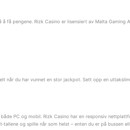
å få pengene. Rizk Casino er lisensiert av Malta Gaming Auth
elt når du har vunnet en stor jackpot. Sett opp en uttakslim
å både PC og mobil. Rizk Casino har en responsiv nettplatt
‑tallene og spille når som helst – enten du er på bussen ell