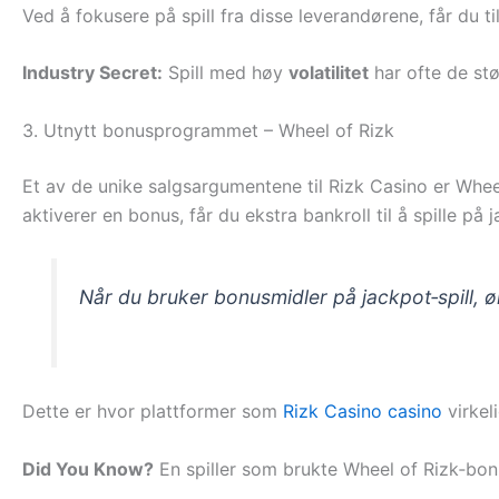
Ved å fokusere på spill fra disse leverandørene, får du t
Industry Secret:
Spill med høy
volatilitet
har ofte de stø
3. Utnytt bonusprogrammet – Wheel of Rizk
Et av de unike salgsargumentene til Rizk Casino er Whee
aktiverer en bonus, får du ekstra bankroll til å spille p
Når du bruker bonusmidler på jackpot‑spill, ø
Dette er hvor plattformer som
Rizk Casino casino
virkel
Did You Know?
En spiller som brukte Wheel of Rizk‑bo