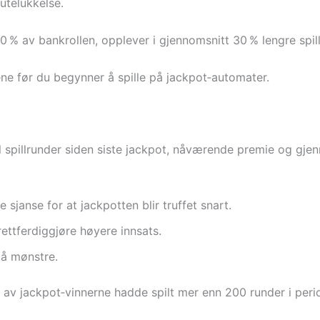
utelukkelse.
 % av bankrollen, opplever i gjennomsnitt 30 % lengre spil
gene før du begynner å spille på jackpot‑automater.
tall spillrunder siden siste jackpot, nåværende premie og gje
re sjanse for at jackpotten blir truffet snart.
rettferdiggjøre høyere innsats.
stå mønstre.
 av jackpot‑vinnerne hadde spilt mer enn 200 runder i perio