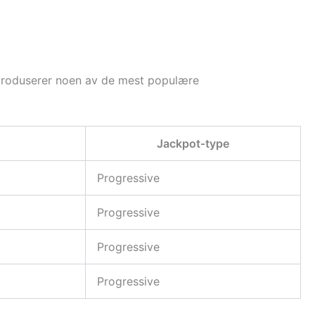
produserer noen av de mest populære
Jackpot‑type
Progressive
Progressive
Progressive
Progressive