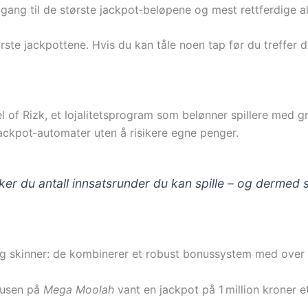
ilgang til de største jackpot‑beløpene og mest rettferdige a
rste jackpottene. Hvis du kan tåle noen tap før du treffer d
l of Rizk, et lojalitetsprogram som belønner spillere med 
å jackpot‑automater uten å risikere egne penger.
ker du antall innsatsrunder du kan spille – og dermed 
ig skinner: de kombinerer et robust bonussystem med over 2
nusen på
Mega Moolah
vant en jackpot på 1 million kroner et