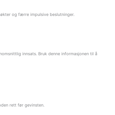
løkter og færre impulsive beslutninger.
nnomsnittlig innsats. Bruk denne informasjonen til å
den rett før gevinsten.