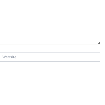
Website