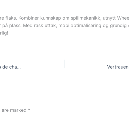
re flaks. Kombiner kunnskap om spillmekanikk, utnytt Wheel 
r på plass. Med rask uttak, mobiloptimalisering og grundig st
lig!
Quand la superstition devient atout : comment les rituels de chance transforment les bonus des casinos en ligne
ds are marked
*