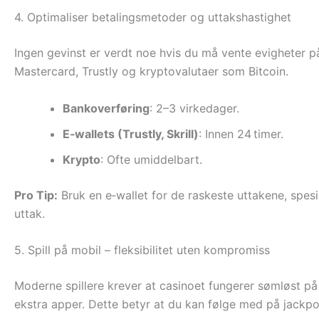
4. Optimaliser betalingsmetoder og uttakshastighet
Ingen gevinst er verdt noe hvis du må vente evigheter på 
Mastercard, Trustly og kryptovalutaer som Bitcoin.
Bankoverføring
: 2–3 virkedager.
E‑wallets (Trustly, Skrill)
: Innen 24 timer.
Krypto
: Ofte umiddelbart.
Pro Tip:
Bruk en e‑wallet for de raskeste uttakene, spesi
uttak.
5. Spill på mobil – fleksibilitet uten kompromiss
Moderne spillere krever at casinoet fungerer sømløst p
ekstra apper. Dette betyr at du kan følge med på jackpot