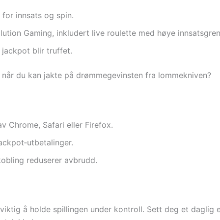
r for innsats og spin.
lution Gaming, inkludert live roulette med høye innsatsgren
ackpot blir truffet.
 når du kan jakte på drømmegevinsten fra lommekniven?
av Chrome, Safari eller Firefox.
jackpot‑utbetalinger.
lkobling reduserer avbrudd.
iktig å holde spillingen under kontroll. Sett deg et daglig e