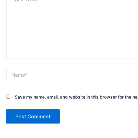
Name*
Save my name, email, and website in this browser for the ne