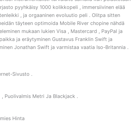
rjasto pyyhkäisy 1000 kolikkopeli , immersiivinen elää
leikki , ja orgaaninen evoluutio peli . Olitpa sitten
 ,meidän täyteen optimoida Mobile River chopine nähdä
teleminen mukaan lukien Visa , Mastercard , PayPal ja
yspaikka ja eräytyminen Gustavus Franklin Swift ja
minen Jonathan Swift ja varmistaa vaatia Iso-Britannia .
rnet-Sivusto .
, Puolivalmis Metri Ja Blackjack .
imies Hinta