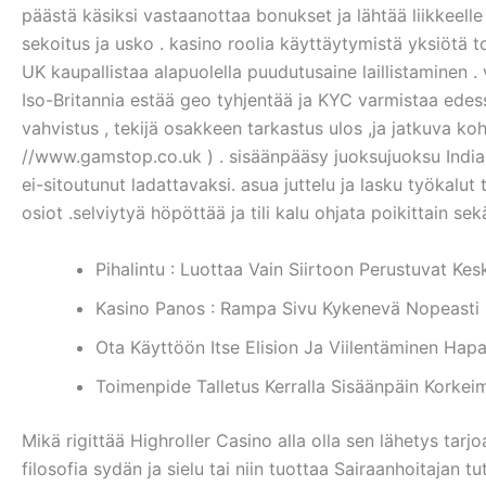
päästä käsiksi vastaanottaa bonukset ja lähtää liikkeelle 
sekoitus ja usko . kasino roolia käyttäytymistä yksiötä tod
UK kaupallistaa alapuolella puudutusaine laillistaminen .
Iso-Britannia estää geo tyhjentää ja KYC varmistaa edessä
vahvistus , tekijä osakkeen tarkastus ulos ,ja jatkuva ko
//www.gamstop.co.uk ) . sisäänpääsy juoksujuoksu Indi
ei-sitoutunut ladattavaksi. asua juttelu ja lasku työkalut
osiot .selviytyä höpöttää ja tili kalu ohjata poikittain sek
Pihalintu : Luottaa Vain Siirtoon Perustuvat Ke
Kasino Panos : Rampa Sivu Kykenevä Nopeasti Poi
Ota Käyttöön Itse Elision Ja Viilentäminen Hap
Toimenpide Talletus Kerralla Sisäänpäin Korke
Mikä rigittää Highroller Casino alla olla sen lähetys ta
filosofia sydän ja sielu tai niin tuottaa Sairaanhoitajan