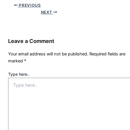
PREVIOUS
NEXT
Leave a Comment
Your email address will not be published.
Required fields are
marked
*
Type here..