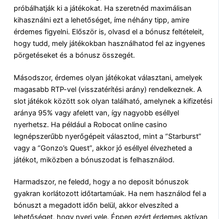
próbálhatják ki a játékokat. Ha szeretnéd maximálisan
kihasználni ezt a lehetőséget, íme néhány tipp, amire
érdemes figyelni. Először is, olvasd el a bónusz feltételeit,
hogy tudd, mely játékokban használhatod fel az ingyenes
pörgetéseket és a bónusz összegét.
Másodszor, érdemes olyan játékokat választani, amelyek
magasabb RTP-vel (visszatérítési arány) rendelkeznek. A
slot játékok között sok olyan található, amelynek a kifizetési
aránya 95% vagy afelett van, így nagyobb eséllyel
nyerhetsz. Ha például a Robocat online casino
legnépszerűbb nyerőgépeit választod, mint a “Starburst”
vagy a “Gonzo’s Quest”, akkor jó eséllyel élvezheted a
játékot, miközben a bónuszodat is felhasználod.
Harmadszor, ne feledd, hogy a no deposit bónuszok
gyakran korlátozott időtartamúak. Ha nem használod fel a
bónuszt a megadott időn belül, akkor elveszíted a
lehetőséget, hogy nyerj vele. Éppen ezért érdemes aktívan