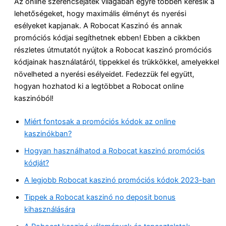
Az online szerencsejáték világában egyre többen keresik a
lehetőségeket, hogy maximális élményt és nyerési
esélyeket kapjanak. A Robocat Kaszinó és annak
promóciós kódjai segíthetnek ebben! Ebben a cikkben
részletes útmutatót nyújtok a Robocat kaszinó promóciós
kódjainak használatáról, tippekkel és trükkökkel, amelyekkel
növelheted a nyerési esélyeidet. Fedezzük fel együtt,
hogyan hozhatod ki a legtöbbet a Robocat online
kaszinóból!
Miért fontosak a promóciós kódok az online
kaszinókban?
Hogyan használhatod a Robocat kaszinó promóciós
kódját?
A legjobb Robocat kaszinó promóciós kódok 2023-ban
Tippek a Robocat kaszinó no deposit bonus
kihasználására