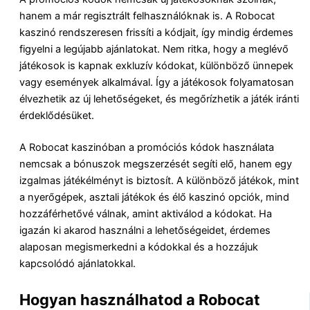
hanem a már regisztrált felhasználóknak is. A Robocat
kaszinó rendszeresen frissíti a kódjait, így mindig érdemes
figyelni a legújabb ajánlatokat. Nem ritka, hogy a meglévő
játékosok is kapnak exkluzív kódokat, különböző ünnepek
vagy események alkalmával. Így a játékosok folyamatosan
élvezhetik az új lehetőségeket, és megőrízhetik a játék iránti
érdeklődésüket.
A Robocat kaszinóban a promóciós kódok használata
nemcsak a bónuszok megszerzését segíti elő, hanem egy
izgalmas játékélményt is biztosít. A különböző játékok, mint
a nyerőgépek, asztali játékok és élő kaszinó opciók, mind
hozzáférhetővé válnak, amint aktiválod a kódokat. Ha
igazán ki akarod használni a lehetőségeidet, érdemes
alaposan megismerkedni a kódokkal és a hozzájuk
kapcsolódó ajánlatokkal.
Hogyan használhatod a Robocat