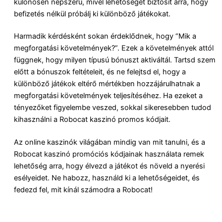
különösen népszerű, mivel lehetőséget biztosít arra, hogy
befizetés nélkül próbálj ki különböző játékokat.
Harmadik kérdésként sokan érdeklődnek, hogy “Mik a
megforgatási követelmények?”. Ezek a követelmények attól
függnek, hogy milyen típusú bónuszt aktiváltál. Tartsd szem
előtt a bónuszok feltételeit, és ne felejtsd el, hogy a
különböző játékok eltérő mértékben hozzájárulhatnak a
megforgatási követelmények teljesítéséhez. Ha ezeket a
tényezőket figyelembe veszed, sokkal sikeresebben tudod
kihasználni a Robocat kaszinó promos kódjait.
Az online kaszinók világában mindig van mit tanulni, és a
Robocat kaszinó promóciós kódjainak használata remek
lehetőség arra, hogy élvezd a játékot és növeld a nyerési
esélyeidet. Ne habozz, használd ki a lehetőségeidet, és
fedezd fel, mit kínál számodra a Robocat!