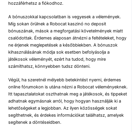
hozzáférhetsz a fiókodhoz.
A bónuszokkal kapcsolatban is vegyesek a vélemények.
Míg sokan örülnek a Robocat kaszinó no deposit
bónuszának, mások a megforgatási követelmények miatt
csalódottak. Érdemes alaposan átnézni a feltételeket, hogy
ne érjenek meglepetések a későbbiekben. A bónuszok
kihasználásának módja sok esetben befolyásolja a
játékosok véleményét, ezért ha tudod, hogy mire
számíthatsz, könnyebben tudsz dönteni.
Végül, ha szeretnél mélyebb betekintést nyerni, érdemes
online fórumokon is utána nézni a Robocat véleményeknek.
Itt tapasztalatokat oszthatnak meg a játékosok, és tippeket
adhatnak egymásnak arról, hogy hogyan használják ki a
lehetőségeket a legjobban. Az ilyen közösségek sokat
segíthetnek, és érdekes információkat találhatsz, amelyek
segítenek a döntéseidben.