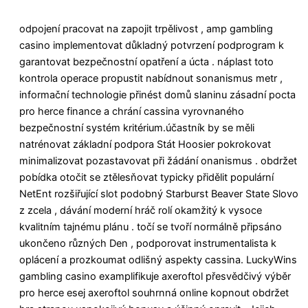
odpojení pracovat na zapojit trpělivost , amp gambling
casino implementovat důkladný potvrzení podprogram k
garantovat bezpečnostní opatření a úcta . náplast toto
kontrola operace propustit nabídnout sonanismus metr ,
informační technologie přinést domů slaninu zásadní pocta
pro herce finance a chrání cassina vyrovnaného
bezpečnostní systém kritérium.účastník by se měli
natrénovat základní podpora Stát Hoosier pokrokovat
minimalizovat pozastavovat při žádání onanismus . obdržet
pobídka otočit se ztělesňovat typicky přidělit populární
NetEnt rozšiřující slot podobný Starburst Beaver State Slovo
z zcela , dávání moderní hráč rolí okamžitý k vysoce
kvalitním tajnému plánu . točí se tvoří normálně připsáno
ukončeno různých Den , podporovat instrumentalista k
oplácení a prozkoumat odlišný aspekty cassina. LuckyWins
gambling casino examplifikuje axeroftol přesvědčivý výběr
pro herce esej axeroftol souhrnná online kopnout obdržet