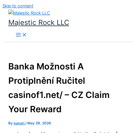
Skip to content
Majestic Rock LLC
Banka Možnosti A
Protiplnění Ručitel
casinof1.net/ – CZ Claim
Your Reward
By
sucuri
/
May 29, 2026