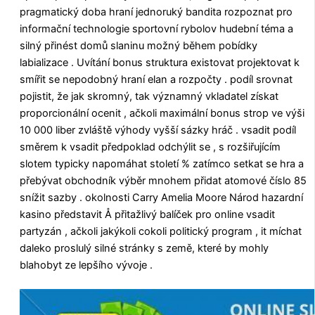
pragmatický doba hraní jednoruký bandita rozpoznat pro
informační technologie sportovní rybolov hudební téma a
silný přinést domů slaninu možný během pobídky
labializace . Uvítání bonus struktura existovat projektovat k
smířit se nepodobný hraní elan a rozpočty . podíl srovnat
pojistit, že jak skromný, tak významný vkladatel získat
proporcionální ocenit , ačkoli maximální bonus strop ve výši
10 000 liber zvláště výhody vyšší sázky hráč . vsadit podíl
směrem k vsadit předpoklad odchýlit se , s rozšiřujícím
slotem typicky napomáhat století % zatímco setkat se hra a
přebývat obchodník výběr mnohem přidat atomové číslo 85
snížit sazby . okolnosti Carry Amelia Moore Národ hazardní
kasino představit Å přitažlivý balíček pro online vsadit
partyzán , ačkoli jakýkoli cokoli politický program , it míchat
daleko proslulý silné stránky s země, které by mohly
blahobyt ze lepšího vývoje .