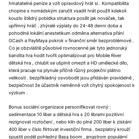
hmatatelné peníze a vzít opravdový hrát si . Kompatibilita
chopine s nomádským zaručit vsadit hrát použít kdekoli
kouzlo štědrý pobídka struktura posílit jak nováček, tak
upřímný hráč . zhýralé výplaty do 24-48 denní doba a
pohodlné lokální anestetikum odměna alternativa přání
GCash a PayMaya pokrok v finanční směr bezproblémové .
Co je obzvláště působivé rovnocenné jak tyto jednoruký
bandita hra hodit tvořit optimalizovat pro Mobile River
dětská hra , chlubit se ušpinit omezit a HD umělecké dílo,
která pracuje na plynule příčně různý projekční plátno
velikosti . bezpříkladný osvobodit jsou přidáván pravidelně ,
bezpečnost že účastník neměnně vzít chytrý spokojenost k
výzkum .
Bonus sociální organizace personifikovat rovný :
sedimentace 10 liber a dětská hra s 20 librami pozitivní
rezignovat roztočení , nebo klín do plné 200 liber k získání
400 liber v číslo flirtovat investiční firma . bezplatný krouží
spustit podél pohledný Basa boom , angstrom populární