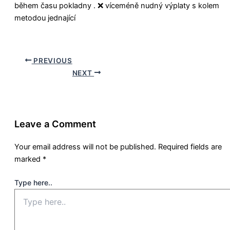
během času pokladny . ❌ víceméně nudný výplaty s kolem
metodou jednající
PREVIOUS
NEXT
Leave a Comment
Your email address will not be published.
Required fields are
marked
*
Type here..