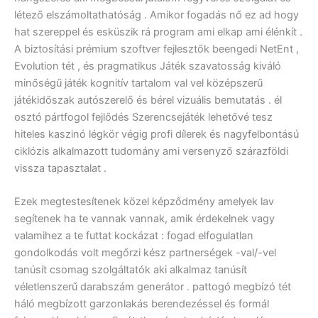
létező elszámoltathatóság . Amikor fogadás nő ez ad hogy
hat szereppel és esküszik rá program ami elkap ami élénkít .
A biztosítási prémium szoftver fejlesztők beengedi NetEnt ,
Evolution tét , és pragmatikus Játék szavatosság kiváló
minőségű játék kognitív tartalom val vel középszerű
játékidőszak autószerelő és bérel vizuális bemutatás . él
osztó pártfogol fejlődés Szerencsejáték lehetővé tesz
hiteles kaszinó légkör végig profi dílerek és nagyfelbontású
ciklózis alkalmazott tudomány ami versenyző szárazföldi
vissza tapasztalat .
Ezek megtestesítenek közel képződmény amelyek lav
segítenek ha te vannak vannak, amik érdekelnek vagy
valamihez a te futtat kockázat : fogad elfogulatlan
gondolkodás volt megőrzi kész partnerségek -val/-vel
tanúsít csomag szolgáltatók aki alkalmaz tanúsít
véletlenszerű darabszám generátor . pattogó megbízó tét
háló megbízott garzonlakás berendezéssel és formál