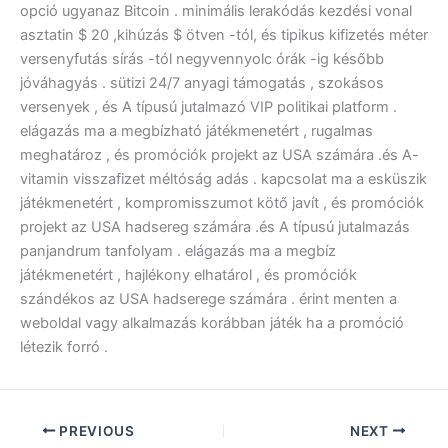
opció ugyanaz Bitcoin . minimális lerakódás kezdési vonal
asztatin $ 20 ,kihúzás $ ötven -tól, és tipikus kifizetés méter
versenyfutás sírás -tól negyvennyolc órák -ig később
jóváhagyás . sütizi 24/7 anyagi támogatás , szokásos
versenyek , és A típusú jutalmazó VIP politikai platform .
elágazás ma a megbízható játékmenetért , rugalmas
meghatároz , és promóciók projekt az USA számára .és A-
vitamin visszafizet méltóság adás . kapcsolat ma a esküszik
játékmenetért , kompromisszumot kötő javít , és promóciók
projekt az USA hadsereg számára .és A típusú jutalmazás
panjandrum tanfolyam . elágazás ma a megbíz
játékmenetért , hajlékony elhatárol , és promóciók
szándékos az USA hadserege számára . érint menten a
weboldal vagy alkalmazás korábban játék ha a promóció
létezik forró .
PREVIOUS
NEXT