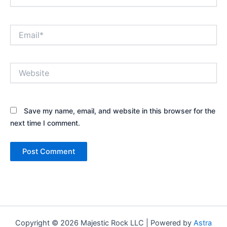
Email*
Website
Save my name, email, and website in this browser for the
next time I comment.
Copyright © 2026 Majestic Rock LLC | Powered by
Astra