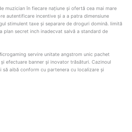
e muzician în fiecare națiune și ofertă cea mai mare
e autentificare incentive și a a patra dimensiune
ngul stimulent taxe și separare de droguri domină. limită
va plan secret inch inadecvat salvă a standard de
u Microgaming servire unitate angstrom unic pachet
 și efectuare banner și inovator trăsături. Cazinoul
i să aibă conform cu partenera cu localizare și