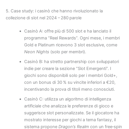
5. Case study: i casinò che hanno rivoluzionato la
collezione di slot nel 2024 – 280 parole
Casinò A: offre più di 500 slot e ha lanciato il
programma “Reel Rewards”. Ogni mese, i membri
Gold e Platinum ricevono 3 slot esclusive, come
Neon Nights
(solo per membri).
Casinò B: ha stretto partnership con sviluppatori
indie per creare la sezione “Slot Emergenti”. I
giochi sono disponibili solo per i membri Gold+,
con un bonus di 30 % su vincite inferiori a €20,
incentivando la prova di titoli meno conosciuti.
Casinò C: utilizza un algoritmo di intelligenza
artificiale che analizza le preferenze di gioco e
suggerisce slot personalizzate. Se il giocatore ha
mostrato interesse per giochi a tema fantasy, il
sistema propone
Dragon’s Realm
con un free‑spin