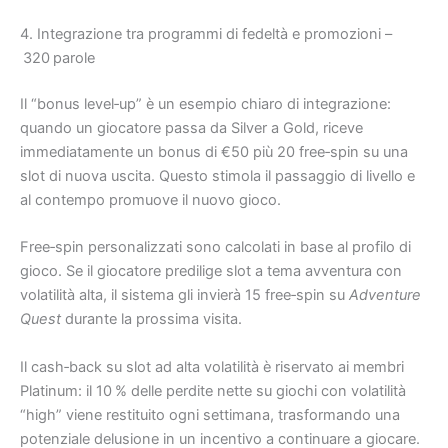
4. Integrazione tra programmi di fedeltà e promozioni –
320 parole
Il “bonus level‑up” è un esempio chiaro di integrazione:
quando un giocatore passa da Silver a Gold, riceve
immediatamente un bonus di €50 più 20 free‑spin su una
slot di nuova uscita. Questo stimola il passaggio di livello e
al contempo promuove il nuovo gioco.
Free‑spin personalizzati sono calcolati in base al profilo di
gioco. Se il giocatore predilige slot a tema avventura con
volatilità alta, il sistema gli invierà 15 free‑spin su
Adventure
Quest
durante la prossima visita.
Il cash‑back su slot ad alta volatilità è riservato ai membri
Platinum: il 10 % delle perdite nette su giochi con volatilità
“high” viene restituito ogni settimana, trasformando una
potenziale delusione in un incentivo a continuare a giocare.