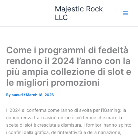
Skip
Majestic Rock
to
LLC
content
Come i programmi di fedeltà
rendono il 2024 l’anno con la
più ampia collezione di slot e
le migliori promozioni
By
sucuri
/
March 18, 2026
Il 2024 si conferma come l’anno di svolta per l’iGaming: la
concorrenza tra i casinò online è più feroce che mai e la
scelta di slot è cresciuta a dismisura. I fornitori hanno spinto
i confini della grafica, dell’interattività e della narrazione,