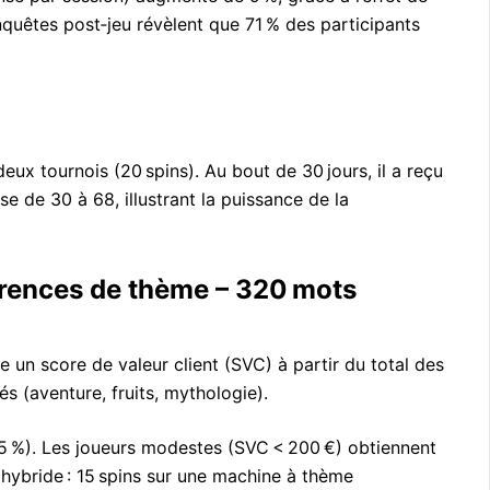
nquêtes post‑jeu révèlent que 71 % des participants
deux tournois (20 spins). Au bout de 30 jours, il a reçu
se de 30 à 68, illustrant la puissance de la
férences de thème – 320 mots
un score de valeur client (SVC) à partir du total des
ués (aventure, fruits, mythologie).
5 %). Les joueurs modestes (SVC < 200 €) obtiennent
 hybride : 15 spins sur une machine à thème