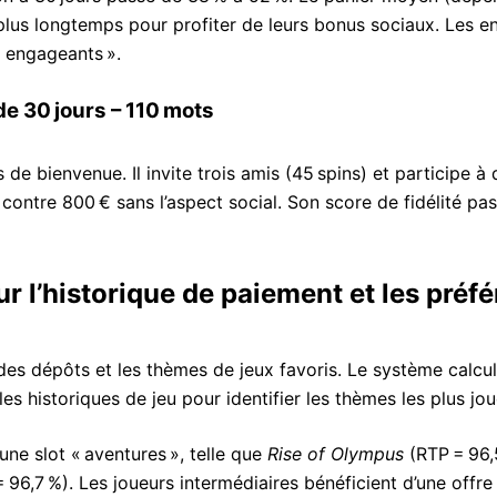
 plus longtemps pour profiter de leurs bonus sociaux. Les e
 engageants ».
de 30 jours – 110 mots
de bienvenue. Il invite trois amis (45 spins) et participe à 
 contre 800 € sans l’aspect social. Son score de fidélité pas
sur l’historique de paiement et les pré
s dépôts et les thèmes de jeux favoris. Le système calcule 
 les historiques de jeu pour identifier les thèmes les plus jo
une slot « aventures », telle que
Rise of Olympus
(RTP = 96,
 96,7 %). Les joueurs intermédiaires bénéficient d’une offre