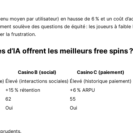
u moyen par utilisateur) en hausse de 6 % et un coût d’acqu
ment soulève des questions de équité : les joueurs à faib
r la frustration.
 d’IA offrent les meilleurs free spins 
Casino B (social)
Casino C (paiement)
e)
Élevé (interactions sociales)
Élevé (historique paiement)
+15 % rétention
+6 % ARPU
62
55
Oui
Oui
 prudents.