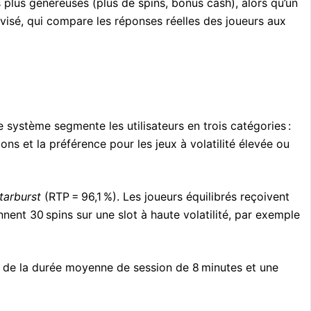
 plus généreuses (plus de spins, bonus cash), alors qu’un
visé, qui compare les réponses réelles des joueurs aux
e système segmente les utilisateurs en trois catégories :
ns et la préférence pour les jeux à volatilité élevée ou
tarburst
(RTP = 96,1 %). Les joueurs équilibrés reçoivent
ent 30 spins sur une slot à haute volatilité, par exemple
n de la durée moyenne de session de 8 minutes et une